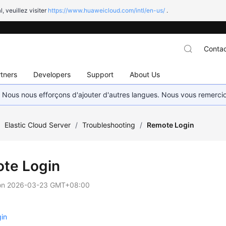
l, veuillez visiter
https://www.huaweicloud.com/intl/en-us/
.
Contac
tners
Developers
Support
About Us
. Nous nous efforçons d'ajouter d'autres langues. Nous vous remerc
/
Elastic Cloud Server
/
Troubleshooting
/
Remote Login
te Login
on
2026-03-23 GMT+08:00
in