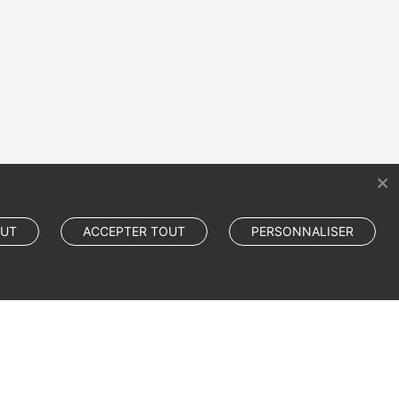
OUT
ACCEPTER TOUT
PERSONNALISER
Cookie Settings
Cookie Policy
Site Terms
Privacy Statement