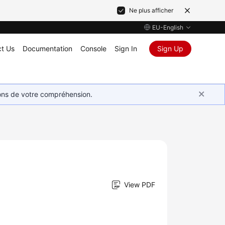
Ne plus afficher
EU-English
t Us
Documentation
Console
Sign In
Sign Up
ions de votre compréhension.
View PDF