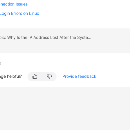
nection Issues
ogin Errors on Linux
Previous topic: Why Is the IP Address Lost After the System Time of an ECS Is Modified?
k
age helpful?
Provide feedback