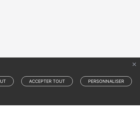
OUT
ACCEPTER TOUT
PERSONNALISER
Cookie Settings
Cookie Policy
Site Terms
Privacy Statement