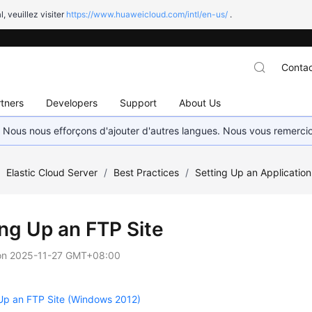
l, veuillez visiter
https://www.huaweicloud.com/intl/en-us/
.
Contac
tners
Developers
Support
About Us
. Nous nous efforçons d'ajouter d'autres langues. Nous vous remerc
/
Elastic Cloud Server
/
Best Practices
/
Setting Up an Application
ing Up an FTP Site
on
2025-11-27 GMT+08:00
Up an FTP Site (Windows 2012)