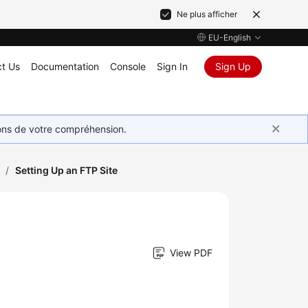
Ne plus afficher
EU-English
t Us
Documentation
Console
Sign In
Sign Up
ions de votre compréhension.
/
Setting Up an FTP Site
View PDF