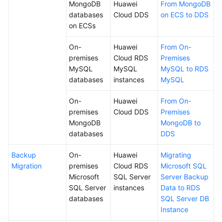
MongoDB
Huawei
From MongoDB
Data
databases
Cloud DDS
on ECS to DDS
Subscription
on ECSs
Real-
On-
Huawei
From On-
Time
premises
Cloud RDS
Premises
Disaster
MySQL
MySQL
MySQL to RDS
Recovery
databases
instances
MySQL
On-
Huawei
From On-
Workload
premises
Cloud DDS
Premises
Replay
MongoDB
MongoDB to
databases
DDS
Verification
Tasks
Backup
On-
Huawei
Migrating
Migration
premises
Cloud RDS
Microsoft SQL
FAQs
Microsoft
SQL Server
Server Backup
SQL Server
instances
Data to RDS
Troubleshooting
databases
SQL Server DB
Instance
Best