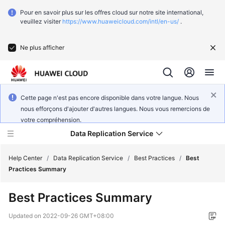
Pour en savoir plus sur les offres cloud sur notre site international,
veuillez visiter
https://www.huaweicloud.com/intl/en-us/
.
Ne plus afficher
Cette page n'est pas encore disponible dans votre langue. Nous
nous efforçons d'ajouter d'autres langues. Nous vous remercions de
votre compréhension.
Data Replication Service
Help Center
/
Data Replication Service
/
Best Practices
/
Best
Practices Summary
What's
Best Practices Summary
New
Updated on
2022-09-26 GMT+08:00
Function