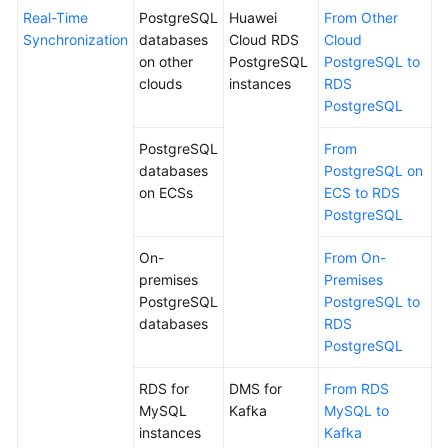
Practices
Real-Time
PostgreSQL
Huawei
From Other
Synchronization
databases
Cloud RDS
Cloud
Security
on other
PostgreSQL
PostgreSQL to
White
clouds
instances
RDS
Paper
PostgreSQL
API
PostgreSQL
From
Reference
databases
PostgreSQL on
on ECSs
ECS to RDS
Videos
PostgreSQL
On-
From On-
premises
Premises
PostgreSQL
PostgreSQL to
databases
RDS
PostgreSQL
RDS for
DMS for
From RDS
MySQL
Kafka
MySQL to
instances
Kafka