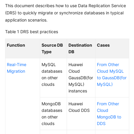
This document describes how to use Data Replication Service
Overview
(DRS) to quickly migrate or synchronize databases in typical
Service
application scenarios.
Overview
Table 1
DRS best practices
Billing
Function
Source DB
Destination
Cases
Type
DB
Preparations
Real-Time
MySQL
Huawei
From Other
Real-
Migration
databases
Cloud
Cloud MySQL
Time
on other
GaussDB(for
to GaussDB(for
Migration
clouds
MySQL)
MySQL)
instances
Backup
Migration
MongoDB
Huawei
From Other
databases
Cloud DDS
Cloud
Real-
on other
MongoDB to
Time
clouds
DDS
Synchronization