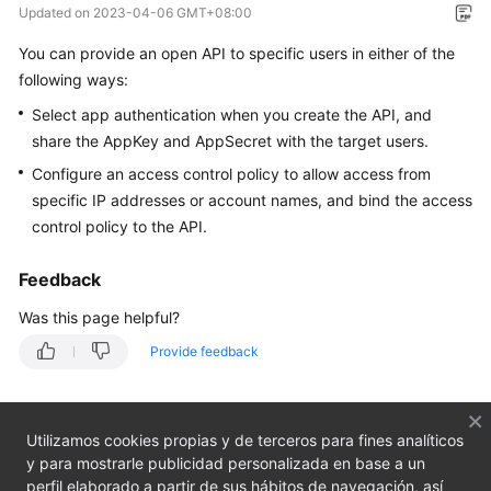
Updated on
2023-04-06 GMT+08:00
Bulletin
You can provide an open API to specific users in either of the
Service
following ways:
Overview
Select app authentication when you create the API, and
share the AppKey and AppSecret with the target users.
Getting
Started
Configure an access control policy to allow access from
specific IP addresses or account names, and bind the access
User
control policy to the API.
Guide
Feedback
Developer
Was this page helpful?
Guide
Provide feedback
API
Reference
Utilizamos cookies propias y de terceros para fines analíticos
SDK
y para mostrarle publicidad personalizada en base a un
Reference
perfil elaborado a partir de sus hábitos de navegación, así