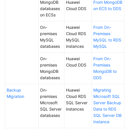
MongoDB
Huawei
From MongoDB
Data
databases
Cloud DDS
on ECS to DDS
Subscription
on ECSs
Real-
On-
Huawei
From On-
Time
premises
Cloud RDS
Premises
Disaster
MySQL
MySQL
MySQL to RDS
Recovery
databases
instances
MySQL
On-
Huawei
From On-
Workload
premises
Cloud DDS
Premises
Replay
MongoDB
MongoDB to
databases
DDS
Verification
Tasks
Backup
On-
Huawei
Migrating
Migration
premises
Cloud RDS
Microsoft SQL
FAQs
Microsoft
SQL Server
Server Backup
SQL Server
instances
Data to RDS
Troubleshooting
databases
SQL Server DB
Instance
Best