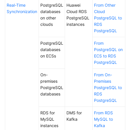
Practices
Real-Time
PostgreSQL
Huawei
From Other
Synchronization
databases
Cloud RDS
Cloud
Security
on other
PostgreSQL
PostgreSQL to
White
clouds
instances
RDS
Paper
PostgreSQL
API
PostgreSQL
From
Reference
databases
PostgreSQL on
on ECSs
ECS to RDS
Videos
PostgreSQL
On-
From On-
premises
Premises
PostgreSQL
PostgreSQL to
databases
RDS
PostgreSQL
RDS for
DMS for
From RDS
MySQL
Kafka
MySQL to
instances
Kafka