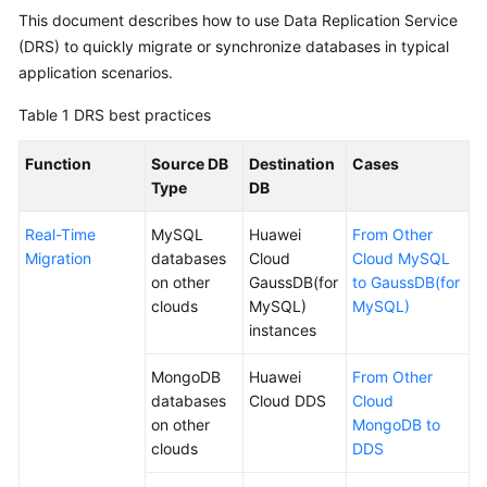
This document describes how to use Data Replication Service
Overview
(DRS) to quickly migrate or synchronize databases in typical
Service
application scenarios.
Overview
Table 1
DRS best practices
Billing
Function
Source DB
Destination
Cases
Type
DB
Preparations
Real-Time
MySQL
Huawei
From Other
Real-
Migration
databases
Cloud
Cloud MySQL
Time
on other
GaussDB(for
to GaussDB(for
Migration
clouds
MySQL)
MySQL)
instances
Backup
Migration
MongoDB
Huawei
From Other
databases
Cloud DDS
Cloud
Real-
on other
MongoDB to
Time
clouds
DDS
Synchronization