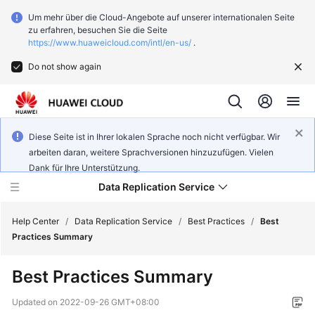
Um mehr über die Cloud-Angebote auf unserer internationalen Seite
zu erfahren, besuchen Sie die Seite
https://www.huaweicloud.com/intl/en-us/
.
Do not show again
Diese Seite ist in Ihrer lokalen Sprache noch nicht verfügbar. Wir
arbeiten daran, weitere Sprachversionen hinzuzufügen. Vielen
Dank für Ihre Unterstützung.
Data Replication Service
Help Center
/
Data Replication Service
/
Best Practices
/
Best
Practices Summary
What's
Best Practices Summary
New
Updated on
2022-09-26 GMT+08:00
Function