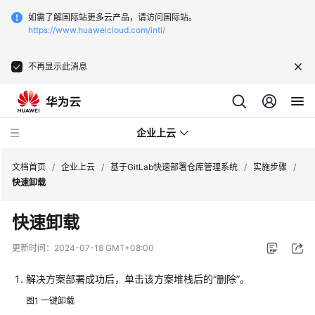
如需了解国际站更多云产品，请访问国际站。
https://www.huaweicloud.com/intl/
不再显示此消息
企业上云
文档首页
/
企业上云
/
基于GitLab快速部署仓库管理系统
/
实施步骤
/
快速卸载
SAP
快速卸载
监
控
更新时间：
2024-07-18 GMT+08:00
CDN
解决方案部署成功后，单击该方案堆栈后的“删除”。
下
图1
一键卸载
载