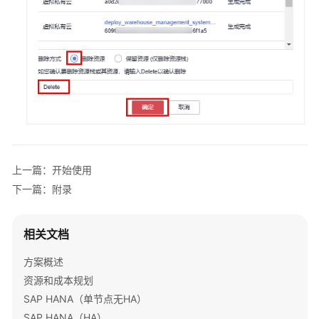
化
核
心
数
据
库
上
云
应
上一篇：开始使用
用
下一篇：附录
容
器
化
相关文档
上
云
方案概述
资源和成本规划
Linux
SAP HANA（单节点无HA）
服
SAP HANA（HA）