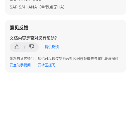
务
SAP S/4HANA（单节点无HA）
器
迁
移
上
意见反馈
云
文档内容是否对您有帮助？
基
提供反馈
于
如您有其它疑问，您也可以通过华为云社区问答频道来与我们联系探讨
Discuz
云宝助手提问
云社区提问
快
速
搭
建
论
坛
基
于
Tomcat
快