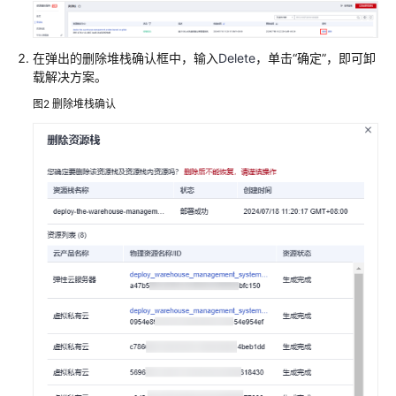
加
速
在弹出的删除堆栈确认框中，输入
Delete
，单击“确定”，即可卸
全
载解决方案。
球
图2
删除堆栈确认
数
据
传
输
加
速
高
可
用
网
站
架
构
云