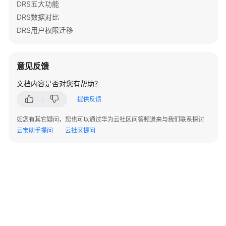
DRS五大功能
实
践
DRS数据对比
DRS用户权限迁移
安
全
白
意见反馈
皮
书
文档内容是否对您有帮助？
提供反馈
API
参
如您有其它疑问，您也可以通过华为云社区问答频道来与我们联系探讨
考
云宝助手提问
云社区提问
SDK
参
考
场
景
代