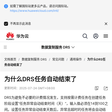
如需了解国际站更多云产品，请访问国际站。
https://www.huaweicloud.com/intl/
不再显示此消息
数据复制服务 DRS
文档首页
/
数据复制服务 DRS
/
常见问题
/
通用操作
/
为什么DRS任
务自动结束了
最
为什么DRS任务自动结束了
新
动
更新时间：
2025-07-24 GMT+08:00
态
DRS为避免不必要的计费情况发生，支持按需计费任务在创建任务
产
阶段设置“任务异常自动结束时间（天）”，输入值必须在14到100之
品
间。设置任务异常自动结束天数后，异常且超时的任务将会自动结