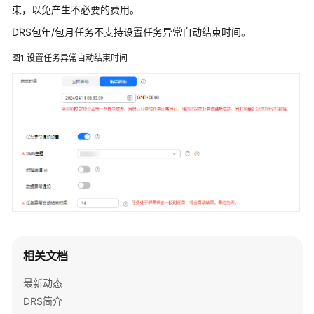
介
束，以免产生不必要的费用。
绍
DRS包年/包月任务不支持设置任务异常自动结束时间。
计
图1
设置任务异常自动结束时间
费
说
明
快
速
入
门
用
户
指
相关文档
南
最新动态
最
DRS简介
佳