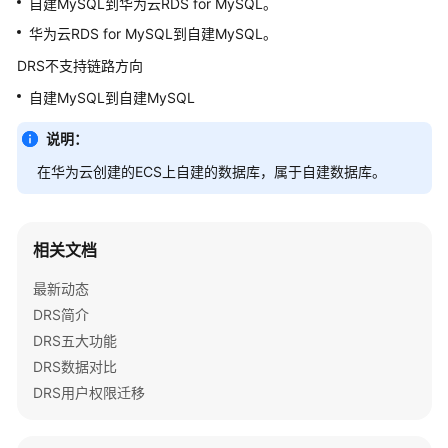
自建MySQL到华为云RDS for MySQL。
介
绍
华为云RDS for MySQL到自建MySQL。
DRS不支持链路方向
计
自建MySQL到自建MySQL
费
说
说明：
明
在华为云创建的ECS上自建的数据库，属于自建数据库。
快
速
入
相关文档
门
最新动态
用
DRS简介
户
DRS五大功能
指
DRS数据对比
南
DRS用户权限迁移
最
佳