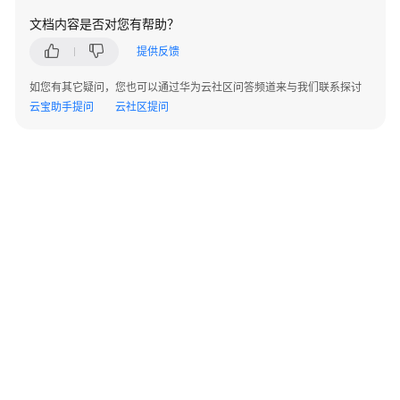
实
文档内容是否对您有帮助？
践
提供反馈
安
如您有其它疑问，您也可以通过华为云社区问答频道来与我们联系探讨
全
云宝助手提问
白
云社区提问
皮
书
API
参
考
SDK
参
考
场
景
©2026 Huaweicloud.com 版权所有
黔ICP备20004760号-14
苏B2-20130048号
A2.B1.B2-20070312
代
增值电信业务经营许可证：B1.B2-20200593 | 代理域名注册服务机构：新网、西数