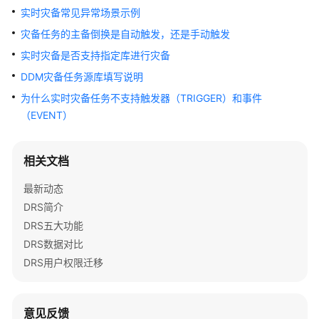
介
实时灾备常见异常场景示例
绍
灾备任务的主备倒换是自动触发，还是手动触发
计
实时灾备是否支持指定库进行灾备
费
DDM灾备任务源库填写说明
说
为什么实时灾备任务不支持触发器（TRIGGER）和事件
明
（EVENT）
快
速
相关文档
入
门
最新动态
DRS简介
用
DRS五大功能
户
DRS数据对比
指
南
DRS用户权限迁移
最
佳
意见反馈