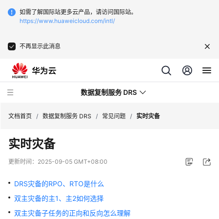
如需了解国际站更多云产品，请访问国际站。
https://www.huaweicloud.com/intl/
不再显示此消息
数据复制服务 DRS
文档首页
/
数据复制服务 DRS
/
常见问题
/
实时灾备
实时灾备
最
新
更新时间：
2025-09-05 GMT+08:00
动
态
DRS灾备的RPO、RTO是什么
双主灾备的主1、主2如何选择
产
品
双主灾备子任务的正向和反向怎么理解