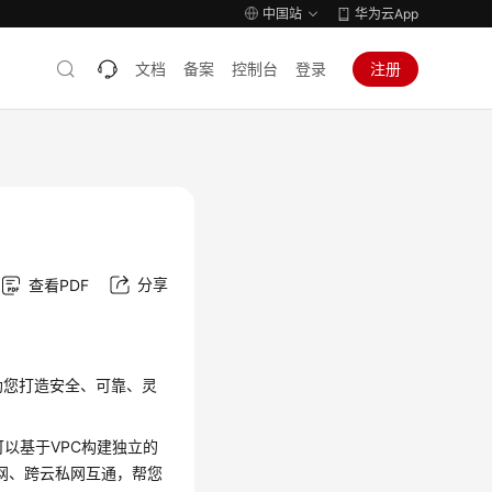
中国站
华为云App
文档
备案
控制台
登录
注册
分享
查看PDF
助您打造安全、可靠、灵
以基于VPC构建独立的
内私网、跨云私网互通，帮您