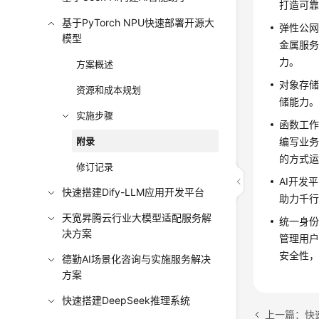
打造可
基于PyTorch NPU快速部署开源大
弹性公网
模型
金属服务
力。
方案概述
对象存储
资源和成本规划
储能力
实施步骤
函数工作流
附录
编写业
的方式
修订记录
AI开发
快速搭建Dify-LLM应用开发平台
助力千
天宽昇腾云行业大模型适配服务解
统一身份
决方案
管理用
安全性，
德勤AI场景化咨询与实施服务解决
方案
快速搭建DeepSeek推理系统
上一篇：快