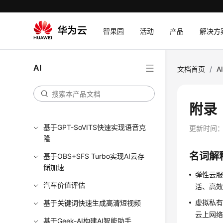
文字识别-快递电子面单识别
基于开源模型构建高可用AIGC应
智果园
活动
产品
解决方
用
内容审核-视频审核
AI
文档首页
/
A
内容审核-音频审核
三电数据分析及预测
附录
基于TTS快速实现文字转语音
基于GPT-SoVITS快速实现语音克
更新时间
隆
名词解
基于OBS+SFS Turbo实现AI云存
储加速
弹性云服
汽车价值评估
活、高
虚拟私有
基于关键词快速生成高清短视频
云上网
基于Geek-AI构建AI智能助手