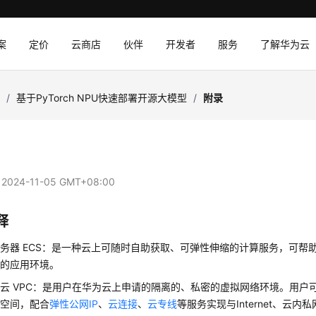
案
定价
云商店
伙伴
开发者
服务
了解华为云
I
/
基于PyTorch NPU快速部署开源大模型
/
附录
：
2024-11-05 GMT+08:00
释
务器 ECS：是一种云上可随时自助获取、可弹性伸缩的计算服务，可帮
效的应用环境。
云 VPC：是用户在华为云上申请的隔离的、私密的虚拟网络环境。用户可
络空间，配合
弹性公网IP
、
云连接
、
云专线
等服务实现与Internet、云