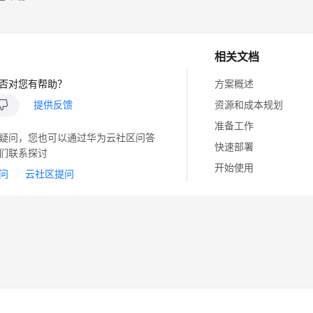
相关文档
否对您有帮助？
方案概述
提供反馈
资源和成本规划
准备工作
疑问，您也可以通过华为云社区问答
快速部署
们联系探讨
开始使用
问
云社区提问
14
苏B2-20130048号
A2.B1.B2-20070312