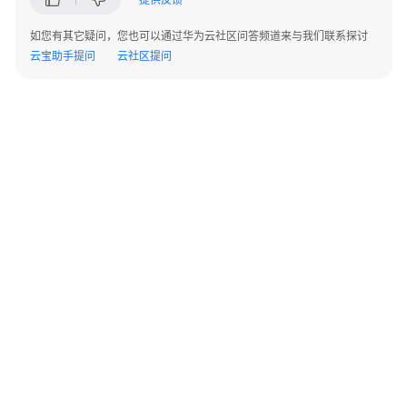
子
面
如您有其它疑问，您也可以通过华为云社区问答频道来与我们联系探讨
单
云宝助手提问
云社区提问
识
别
基
于
开
源
模
型
构
建
高
可
©2026 Huaweicloud.com 版权所有
黔ICP备20004760号-14
苏B2-20130048号
用
A2.B1.B2-20070312
AIGC
增值电信业务经营许可证：B1.B2-20200593 | 代理域名注册服务机构：新网、西数
应
电子营业执照
贵公网安备 52990002000093号
用