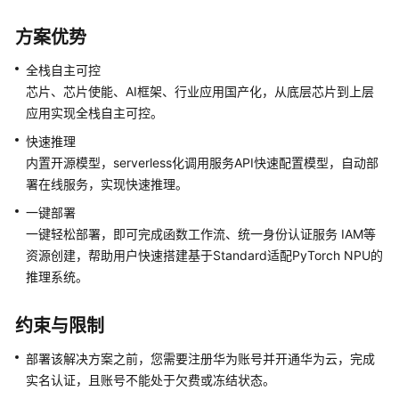
私
方案优势
通
话
全栈自主可控
内
芯片、芯片使能、AI框架、行业应用国产化，从底层芯片到上层
容
应用实现全栈自主可控。
分
析
快速推理
内置开源模型，serverless化调用服务API快速配置模型，自动部
文
署在线服务，实现快速推理。
字
一键部署
识
一键轻松部署，即可完成函数工作流、统一身份认证服务 IAM等
别-
网
资源创建，帮助用户快速搭建基于Standard适配PyTorch NPU的
络
推理系统。
货
运
约束与限制
解
决
部署该解决方案之前，您需要注册华为账号并开通华为云，完成
方
实名认证，且账号不能处于欠费或冻结状态。
案