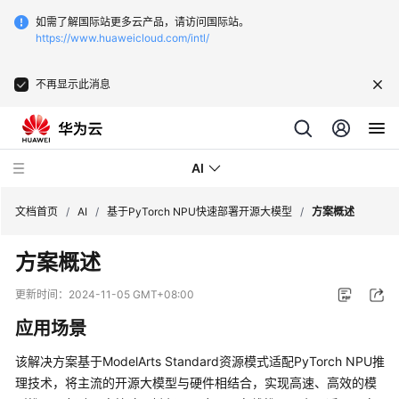
如需了解国际站更多云产品，请访问国际站。
https://www.huaweicloud.com/intl/
不再显示此消息
AI
文档首页
/
AI
/
基于PyTorch NPU快速部署开源大模型
/
方案概述
方案概述
文
字
更新时间：
2024-11-05 GMT+08:00
识
应用场景
别-
发
该解决方案基于ModelArts Standard资源模式适配PyTorch NPU推
票
理技术，将主流的开源大模型与硬件相结合，实现高速、高效的模
识