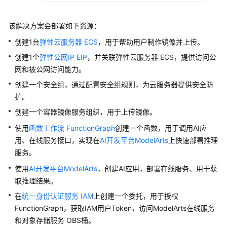
方
案
该解决方案会部署如下资源：
语
创建1台
弹性云服务器 ECS
，用于帮助用户制作镜像并上传。
音
创建1个
弹性公网IP EIP
，并关联
弹性云服务器 ECS，
提供访问公
识
别-
网和被公网访问能力。
客
创建一个安全组，通过配置安全组规则，为云服务器提供安全防
服
护。
中
创建一个
容器镜像服务
组织，用于上传镜像。
心
语
使用
函数工作流 FunctionGraph
创建一个函数，用于调用AI应
音
用、在线服务接口，实现在
AI开发平台ModelArts
上快速部署推理
质
服务。
检
使用
AI开发平台ModelArts
，创建AI应用，部署在线服务、用于获
取推理结果。
语
音
在
统一身份认证服务 IAM
上创建一个委托，用于授权
识
FunctionGraph，获取IAM用户Token，访问ModelArts在线服务
别-
和对象存储服务 OBS桶。
隐