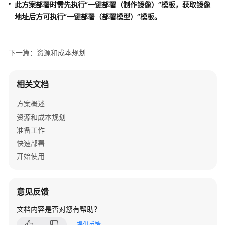
此方案部署时需先执行“一键部署（制作镜像）”模板，获取镜像
地址后方可执行“一键部署（部署模型）”模板。
AR
现
场
下一篇：资源和成本规划
作
业
解
相关文档
决
方
方案概述
案
资源和成本规划
实
践
准备工作
快速部署
文
开始使用
字
识
别-
意见反馈
快
递
文档内容是否对您有帮助？
电
提供反馈