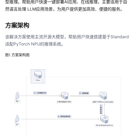
型推理。帮助用户快速一键部署AI应用、在线推理，主要适用于自
别
与
然语言处理 LLM应用场景，为用户提供更加高效、便捷的服务。
验
真
方案架构
内
该解决方案使用主流开源大模型，帮助用户快速搭建基于Standard
容
适配PyTorch NPU的推理系统。
审
图1
方案架构图
核-
图
片
审
核
人
证
核
身
解
决