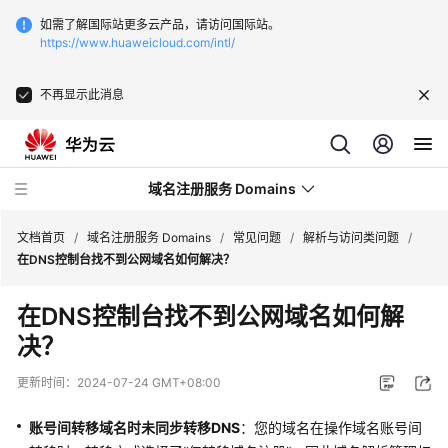
如需了解国际站更多云产品，请访问国际站。
https://www.huaweicloud.com/intl/
不再显示此消息
域名注册服务 Domains
文档首页
/
域名注册服务 Domains
/
常见问题
/
解析与访问类问题
/
在DNS控制台找不到公网域名如何解决？
最
在DNS控制台找不到公网域名如何解
新
决？
动
态
更新时间：
2024-07-24 GMT+08:00
服
账号间转移域名时未同步转移DNS
：您的域名在操作域名账号间
务