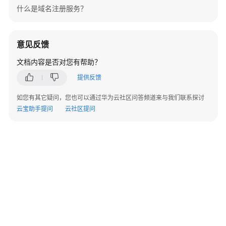
考
什么是域名注册服务？
常
见
意见反馈
问
题
文档内容是否对您有帮助？
提供反馈
产
品
如您有其它疑问，您也可以通过华为云社区问答频道来与我们联系探讨
咨
云宝助手提问
云社区提问
询
域
名
注
册
域
名
实