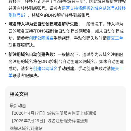
转移时，转移方式选择了“仅转移域名注册”，因此域名解析管理权
公
并没有转移到新账号。请参考
是否支持将解析的域名从账号A转移
告
到账号B？
，将域名的DNS解析转移到新账号。
产
域名转入华为云
自动创建域名解析失败
：一般情况下，转入华为
品
云的域名支持在DNS控制台自动创建公网域名，如未自动创建成
介
功，请参考
创建公网域名
手动创建，手动创建失败时请
提交工单
绍
联系客服解决。
新注册域名自动创建失败：
一般情况下，通过华为云域名注册服
快
务注册的域名将在DNS控制台自动创建公网域名，如未自动创建
速
入
成功，请参考
创建公网域名
手动创建，手动创建失败时请
提交工
门
单
联系客服解决。
用
相关文档
户
指
最新动态
南
【2026年4月17日】域名注册服务恢复上线通知
【2025年7月26日】域名注册服务停售通知
API
参
图解从域名到建站