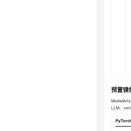
预置镜
ModelA
LLM、ve
PyTorc