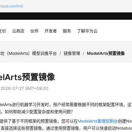
loud.com/intl/
定价
云商店
伙伴
开发者
服务
了解华为云
坊（ModelArts）模型训推平台
/
镜像管理
/
ModelArts预置镜像
elArts预置镜像
：
2026-07-27 GMT+08:00
delArts进行机器学习开发时，用户经常需要根据不同的框架配置环境，
题。如何帮助减少配置复杂度和使用问题？
Arts提供了基于不同框架的预置镜像，您可以在
ModelArts管理控制台
创建No
直接选择这些预置镜像。通过使用预置镜像，用户可以快速启动Notebo