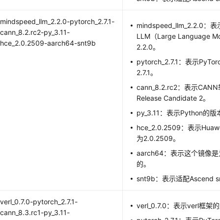
mindspeed_llm_2.2.0-pytorch_2.7.1-
mindspeed_llm_2.2.0：
cann_8.2.rc2-py_3.11-
LLM（Large Language
hce_2.0.2509-aarch64-snt9b
2.2.0。
pytorch_2.7.1：表示Py
2.7.1。
cann_8.2.rc2：表示CA
Release Candidate 2。
py_3.11：表示Python的版
hce_2.0.2509：表示Huawe
为2.0.2509。
aarch64：表示这个镜像是
的。
snt9b：表示适配Ascend 
verl_0.7.0-pytorch_2.7.1-
verl_0.7.0：表示verl框架
cann_8.3.rc1-py_3.11-