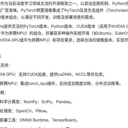
rch作为当前深度学习领域主流的开源框架之一，以其动态图机制、Pytho
受青睐。PyTorch预置镜像集成了PyTorch及其生态组件（Torchvision、
种版本组合，以满足不同开发、训练及部署场景的需求。
Arts提供灵活的PyTorch版本、Python版本、CUDA版本（适用于NVIDI
华为昇腾NPU）的组合，并兼容多种操作系统环境（如Ubuntu、Euler
VIDIA GPU或华为昇腾NPU）和项目需求，选择合适的镜像版本，实
性
件支持：
IDIA GPU：支持CUDA加速，提供cuDNN、NCCL等优化库。
昇腾NPU：集成torch_npu插件，支持混合精度训练、分布式训练等。
依赖：
科学计算库：NumPy、SciPy、Pandas。
处理库：OpenCV、Pillow。
部署工具：ONNX Runtime、TensorBoard。