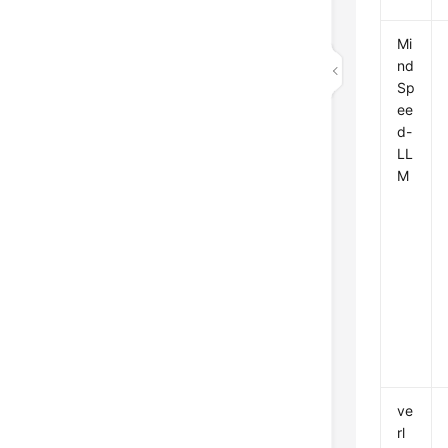
Mi
nd
Sp
ee
d-
LL
M
ve
rl