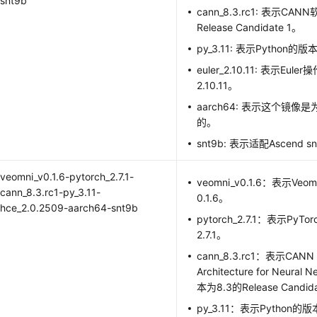
snt9b
cann_8.3.rc1: 表示C
Release Candidate 1。
py_3.11: 表示Python的版本
euler_2.10.11: 表示Eu
2.10.11。
aarch64: 表示这个镜像是
的。
snt9b: 表示适配Ascend 
veomni_v0.1.6-pytorch_2.7.1-
veomni_v0.1.6：表示V
cann_8.3.rc1-py_3.11-
0.1.6。
hce_2.0.2509-aarch64-snt9b
pytorch_2.7.1：表示Py
2.7.1。
cann_8.3.rc1：表示CANN
Architecture for Neur
本为8.3的Release Candid
py_3.11：表示Python的版