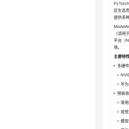
PyTo
区生态而广
提供多
Model
（适用于
平台（N
境。
主要特
多硬
NV
华为
预装
常用
视觉
模型