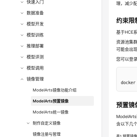
快速入门
理，减少
数据准备
约束限
模型开发
基于HCE
模型训练
资源池集群的
推理部署
可能会出
模型评测
您可以登录
模型调用
镜像管理
docker
ModelArts镜像功能介绍
ModelArts预置镜像
预置镜
ModelArts统一镜像
Model
制作自定义镜像
含以下几
镜像注册与管理
表1
预置镜