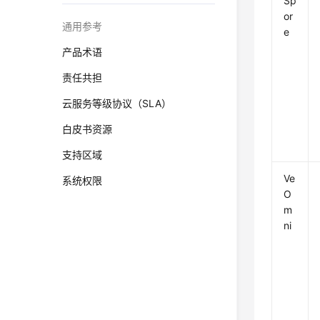
Sp
or
通用参考
e
产品术语
责任共担
云服务等级协议（SLA）
白皮书资源
支持区域
Ve
系统权限
O
m
ni