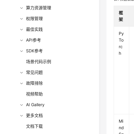
算力资源管理
框
权限管理
架
最佳实践
Py
API参考
To
rc
SDK参考
h
场景代码示例
常见问题
故障排除
视频帮助
AI Gallery
更多文档
Mi
文档下载
nd