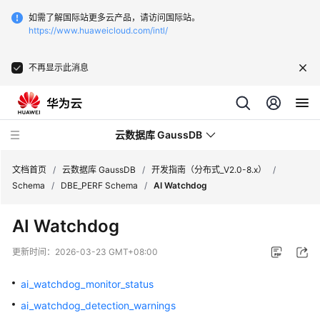
如需了解国际站更多云产品，请访问国际站。
https://www.huaweicloud.com/intl/
不再显示此消息
云数据库 GaussDB
文档首页
/
云数据库 GaussDB
/
开发指南（分布式_V2.0-8.x）
/
Schema
/
DBE_PERF Schema
/
AI Watchdog
最
AI Watchdog
新
动
更新时间：
2026-03-23 GMT+08:00
态
ai_watchdog_monitor_status
服
ai_watchdog_detection_warnings
务