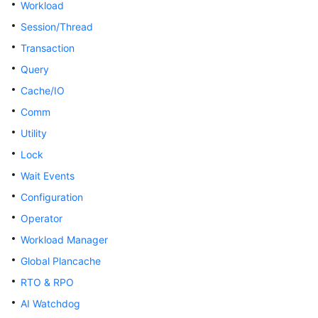
Workload
指
南
Session/Thread
Transaction
开
Query
发
指
Cache/IO
南
Comm
Utility
开
发
Lock
指
Wait Events
南
Configuration
（分
布
Operator
式
Workload Manager
_V2.0-
8.x）
Global Plancache
RTO & RPO
数
AI Watchdog
据