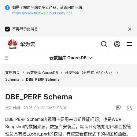
如需了解国际站更多云产品，请访问国际站。
https://www.huaweicloud.com/intl/
不再显示此消息
云数据库 GaussDB
文档首页
/
云数据库 GaussDB
/
开发指南（分布式_V2.0-8.x）
/
Schema
/
DBE_PERF Schema
最
DBE_PERF Schema
新
动
更新时间：
2026-03-23 GMT+08:00
态
DBE_PERF Schema内视图主要用来诊断性能问题，也是WDR
服
Snapshot的数据来源。数据库安装后，默认只有初始用户和监控管
务
理员具有模式dbe_perf的权限，有权查看该模式下的视图和函数。