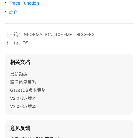
库
Trace Function
系
废弃
统
概
述
上一篇：INFORMATION_SCHEMA.TRIGGERS
下一篇：OS
数
据
库
相关文档
安
全
最新动态
漏洞修复策略
数
GaussDB版本策略
据
V2.0-8.x版本
库
使
V2.0-3.x版本
用
入
门
意见反馈