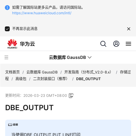
如需了解国际站更多云产品，请访问国际站。
https://www.huaweicloud.com/intl/
不再显示此消息
云数据库 GaussDB
文档首页
/
云数据库 GaussDB
/
开发指南（分布式_V2.0-8.x）
/
存储过
程
/
高级包
/
二次封装接口（推荐）
/
DBE_OUTPUT
最
更新时间：
2026-03-23 GMT+08:00
新
动
DBE_OUTPUT
态
服
务
当使用DBE_OUTPUT.PUT_LINE打印