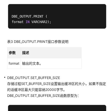
南
SQL
DBE_OUTPUT.PRINT (

参
format 
IN
考
最
佳
表3
DBE_OUTPUT.PRINT接口参数说明
实
践
参数
描述
用
format
输出的文本。
户
自
DBE_OUTPUT.SET_BUFFER_SIZE
定
存储过程SET_BUFFER_SIZE设置输出缓冲区的大小，如果不指定
义
函
的话缓冲区最大只能容纳20000字节。
数
DBE_OUTPUT.SET_BUFFER_SIZE函数原型为：
存