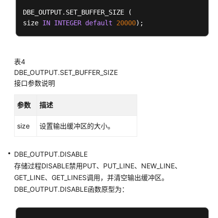
储
过
DBE_OUTPUT.SET_BUFFER_SIZE (

程
size 
IN
INTEGER
default
20000
存
储
表4
过
DBE_OUTPUT.SET_BUFFER_SIZE
程
接口参数说明
数
参数
描述
据
类
size
设置输出缓冲区的大小。
型
数
DBE_OUTPUT.DISABLE
据
存储过程DISABLE禁用PUT、PUT_LINE、NEW_LINE、
类
GET_LINE、GET_LINES调用，并清空输出缓冲区。
型
DBE_OUTPUT.DISABLE函数原型为：
转
换