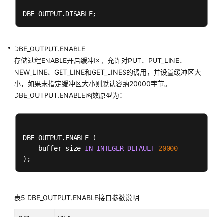
数
组、
集
合
DBE_OUTPUT.ENABLE
和
存储过程ENABLE开启缓冲区，允许对PUT、PUT_LINE、
record
NEW_LINE、GET_LINE和GET_LINES的调用，并设置缓冲区大
小，如果未指定缓冲区大小则默认容纳20000字节。
声
DBE_OUTPUT.ENABLE函数原型为：
明
语
法
DBE_OUTPUT.ENABLE (

基
    buffer_size 
IN
INTEGER
DEFAULT
20000
本
语
句
动
表5
DBE_OUTPUT.ENABLE接口参数说明
态
语