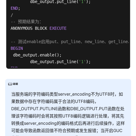
        dbe_output.put_line(
'1'
END
开
/
发
-- 预期结果为：
指
ANONYMOUS BLOCK 
南
EXECUTE
（集
-- 测试enable启用put、put_line、new_line、get_line、
中
BEGIN
式
 dbe_output.enable();

_V2.0-
        dbe_output.put_line(
8.x）
'1'
END
/
开
-- 预期结果为：
发
1
指
当服务端的字符编码类型server_encoding不为UTF8时，如
ANONYMOUS BLOCK 
EXECUTE
南
果数据中存在字符编码属于合法的UTF8编码，
（分
-- 测试put，输入字符串a放入到缓冲区，末尾不加换行符，a不
DBE_OUTPUT.PUTLINE函数和DBE_OUTPUT.PUT函数在处
布
BEGIN
理该字符编码时会将其按照UTF8编码逻辑进行处理，将其先
式
 dbe_output.enable();

_V2.0-
转换成server_encoding的编码格式后再进行后续操作，这样
 dbe_output.put(
'a'
3.x）
可能会导致函数返回值不符合预期或发生报错；当开启GUC
END