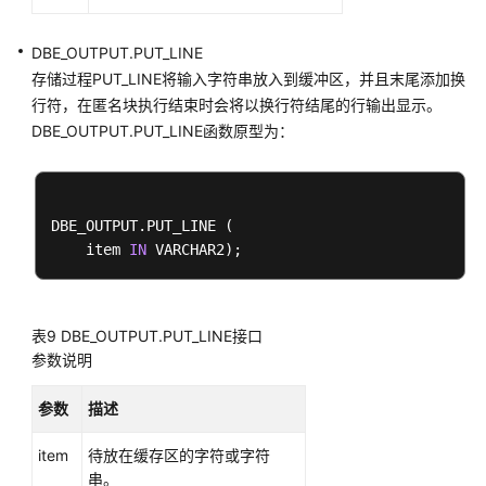
DBE_XMLGEN
Retry
DBE_OUTPUT.PUT_LINE
管
存储过程PUT_LINE将输入字符串放入到缓冲区，并且末尾添加换
理
行符，在匿名块执行结束时会将以换行符结尾的行输出显示。
DBE_OUTPUT.PUT_LINE函数原型为：
PACKAGE
调
试
DBE_OUTPUT.PUT_LINE (

    item 
IN
自
治
事
表9
DBE_OUTPUT.PUT_LINE接口
务
参数说明
系
参数
描述
统
表
item
待放在缓存区的字符或字符
和
串。