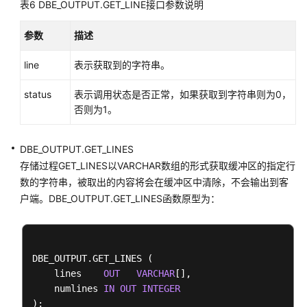
表6
DBE_OUTPUT.GET_LINE接口参数说明
高
级
参数
描述
包
line
表示获取到的字符串。
基
础
status
表示调用状态是否正常，如果获取到字符串则为0，
接
否则为1。
口
DBE_OUTPUT.GET_LINES
二
存储过程GET_LINES以VARCHAR数组的形式获取缓冲区的指定行
次
数的字符串，被取出的内容将会在缓冲区中清除，不会输出到客
封
户端。DBE_OUTPUT.GET_LINES函数原型为：
装
接
口
（推
DBE_OUTPUT.GET_LINES (

荐）
    lines    
OUT
VARCHAR
[],

    numlines 
IN
OUT
INTEGER
DBE_APPLICATION_INFO