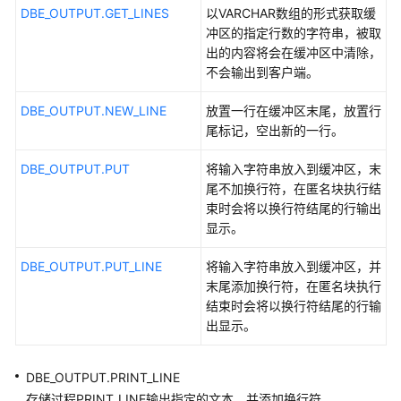
库
DBE_OUTPUT.GET_LINES
以VARCHAR数组的形式获取缓
系
冲区的指定行数的字符串，被取
统
出的内容将会在缓冲区中清除，
概
不会输出到客户端。
述
DBE_OUTPUT.NEW_LINE
放置一行在缓冲区末尾，放置行
数
尾标记，空出新的一行。
据
库
DBE_OUTPUT.PUT
将输入字符串放入到缓冲区，末
安
尾不加换行符，在匿名块执行结
全
束时会将以换行符结尾的行输出
显示。
数
DBE_OUTPUT.PUT_LINE
据
将输入字符串放入到缓冲区，并
库
末尾添加换行符，在匿名块执行
使
结束时会将以换行符结尾的行输
用
出显示。
入
门
DBE_OUTPUT.PRINT_LINE
存储过程PRINT_LINE输出指定的文本，并添加换行符。