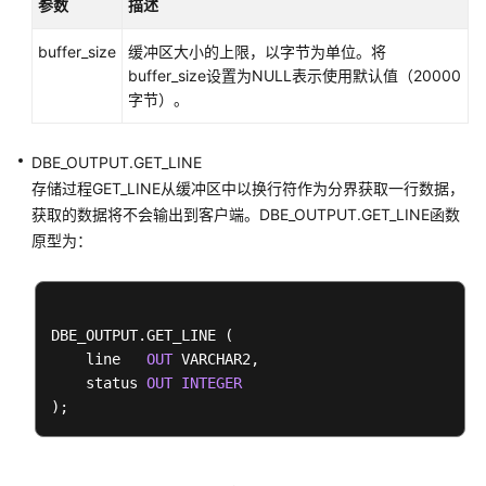
参数
描述
句
buffer_size
缓冲区大小的上限，以字节为单位。将
控
buffer_size设置为NULL表示使用默认值（20000
制
字节）。
语
句
DBE_OUTPUT.GET_LINE
存储过程GET_LINE从缓冲区中以换行符作为分界获取一行数据，
事
获取的数据将不会输出到客户端。DBE_OUTPUT.GET_LINE函数
务
原型为：
语
句
其
DBE_OUTPUT.GET_LINE (

他
    line   
OUT
 VARCHAR2,

语
    status 
OUT
INTEGER
句
游
标