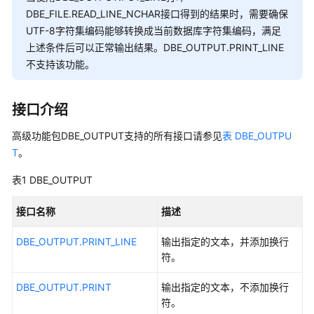
公
DBE_FILE.READ_LINE_NCHAR接口得到的结果时，需要确保
告
UTF-8字符集编码能够转换成当前数据库字符集编码，满足
上述条件后可以正常输出结果。DBE_OUTPUT.PRINT_LINE
产
不支持该功能。
品
介
绍
接口介绍
计
高级功能包DBE_OUTPUT支持的所有接口请参见
表 DBE_OUTPU
费
T
。
说
明
表1
DBE_OUTPUT
快
接口名称
描述
速
DBE_OUTPUT.PRINT_LINE
入
输出指定的文本，并添加换行
门
符。
DBE_OUTPUT.PRINT
输出指定的文本，不添加换行
用
符。
户