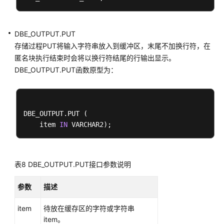
DBE_SCHEDULER
DBE_OUTPUT.PUT
DBE_SESSION
存储过程PUT将输入字符串放入到缓冲区，末尾不加换行符，在
匿名块执行结束时会将以换行符结尾的行输出显示。
DBE_SQL
DBE_OUTPUT.PUT函数原型为：
DBE_TASK
DBE_UTILITY
DBE_OUTPUT.PUT (

    item 
IN
DBE_XMLDOM
DBE_XMLPARSER
表8
DBE_OUTPUT.PUT接口参数说明
DBE_DESCRIBE
参数
描述
PRVT_ILM
item
待放在缓存区的字符或字符串
item。