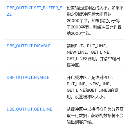
指
DBE_OUTPUT.SET_BUFFER_SI
设置输出缓冲区的大小，如果不
南
ZE
指定则缓冲区最大能容纳
20000字节，如果指定小于等
开
于2000字节，则缓冲区允许容
发
纳2000字节。
指
南
DBE_OUTPUT.DISABLE
禁用PUT、PUT_LINE、
NEW_LINE、GET_LINE、
开
GET_LINES调用，并清空输出
发
缓冲区。
指
南
DBE_OUTPUT.ENABLE
开启缓冲区，允许对PUT、
（分
PUT_LINE、NEW_LINE、
布
GET_LINE和GET_LINES的调
式
用，设置缓冲区大小。
_V2.0-
8.x）
DBE_OUTPUT.GET_LINE
从缓冲区中以换行符作为分界获
取一行数据，获取的数据将不会
数
输出到客户端。
据