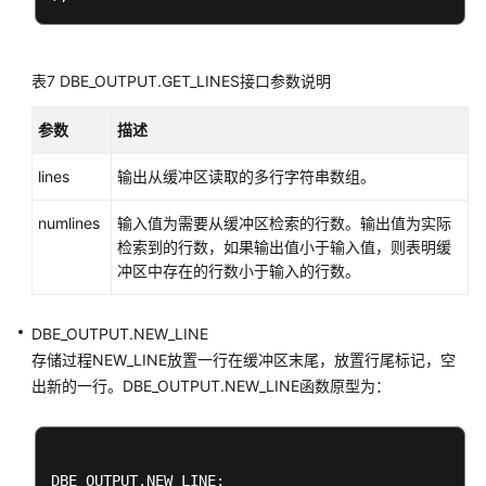
DBE_COMPRESSION
DBE_FILE
表7
DBE_OUTPUT.GET_LINES接口参数说明
DBE_HEAT_MAP
参数
描述
DBE_ILM
lines
输出从缓冲区读取的多行字符串数组。
numlines
输入值为需要从缓冲区检索的行数。输出值为实际
DBE_ILM_ADMIN
检索到的行数，如果输出值小于输入值，则表明缓
冲区中存在的行数小于输入的行数。
DBE_LOB
DBE_MATCH
DBE_OUTPUT.NEW_LINE
存储过程NEW_LINE放置一行在缓冲区末尾，放置行尾标记，空
DBE_OUTPUT
出新的一行。DBE_OUTPUT.NEW_LINE函数原型为：
DBE_RANDOM
DBE_RAW