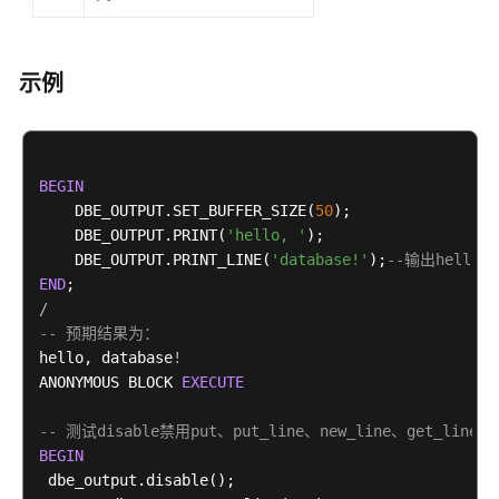
系
统
视
图
示例
Schema
配
BEGIN
置
    DBE_OUTPUT.SET_BUFFER_SIZE(
50
);

运
    DBE_OUTPUT.PRINT(
'hello, '
);

行
    DBE_OUTPUT.PRINT_LINE(
'database!'
);
--输出hello, 
参
END
数
/
-- 预期结果为：
基
hello, database
!
础
ANONYMOUS BLOCK 
EXECUTE
概
念
-- 测试disable禁用put、put_line、new_line、get_line
BEGIN
FAQ
 dbe_output.disable();
