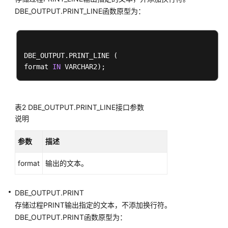
开
DBE_OUTPUT.PRINT_LINE函数原型为：
发
设
计
建
DBE_OUTPUT.PRINT_LINE (

议
format 
IN
应
用
程
表2
DBE_OUTPUT.PRINT_LINE接口参数
序
说明
开
发
参数
描述
教
程
format
输出的文本。
SQL
DBE_OUTPUT.PRINT
调
存储过程PRINT输出指定的文本，不添加换行符。
优
DBE_OUTPUT.PRINT函数原型为：
指