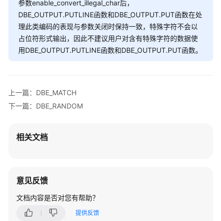
参数enable_convert_illegal_char后，
/
开
DBE_OUTPUT.PUTLINE函数和DBE_OUTPUT.PUT函数在处
-- 预期结果为：
发
理此类编码的表现与参数关闭时保持一致，特殊字符不会以
ANONYMOUS BLOCK 
EXECUTE
指
占位符形式输出，因此不建议用户对含有特殊字符的数据使
南
用DBE_OUTPUT.PUTLINE函数和DBE_OUTPUT.PUT函数。
-- 测试new_line,添加换行，输出a
（集
BEGIN
中
 dbe_output.enable();

式
 dbe_output.put(
'a'
);

_V2.0-
上一篇：DBE_MATCH
3.x）
下一篇：DBE_RANDOM
END
/
开
-- 预期结果为：
发
相关文档
a

指
ANONYMOUS BLOCK 
EXECUTE
南
（分
-- 测试get_line获取缓冲区数据保存到变量，使用put_line输
布
意见反馈
DECLARE
式
 line 
VARCHAR
(
32672
);

_V2.0-
文档内容是否对您有帮助？
 status 
INTEGER
 :
=
0
2.x）
提供反馈
BEGIN