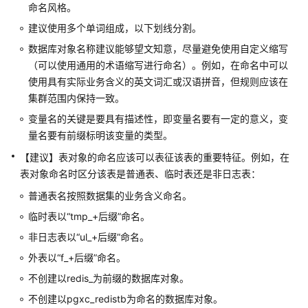
指
命名风格。
南
建议使用多个单词组成，以下划线分割。
（集
中
数据库对象名称建议能够望文知意，尽量避免使用自定义缩写
式
（可以使用通用的术语缩写进行命名）。例如，在命名中可以
_V2.0-
使用具有实际业务含义的英文词汇或汉语拼音，但规则应该在
8.x）
集群范围内保持一致。
变量名的关键是要具有描述性，即变量名要有一定的意义，变
开
量名要有前缀标明该变量的类型。
发
指
【建议】表对象的命名应该可以表征该表的重要特征。例如，在
南
表对象命名时区分该表是普通表、临时表还是非日志表：
（分
普通表名按照数据集的业务含义命名。
布
式
临时表以“tmp_+后缀”命名。
_V2.0-
非日志表以“ul_+后缀”命名。
3.x）
外表以“f_+后缀”命名。
数
不创建以redis_为前缀的数据库对象。
据
不创建以pgxc_redistb为命名的数据库对象。
库