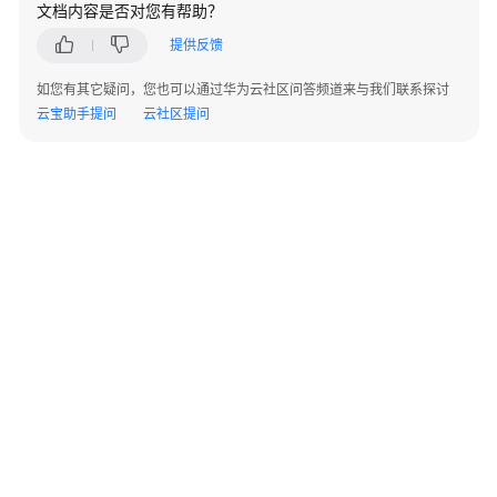
文档内容是否对您有帮助？
发
设
提供反馈
计
如您有其它疑问，您也可以通过华为云社区问答频道来与我们联系探讨
建
云宝助手提问
云社区提问
议
概
述
数
据
库
设
计
规
范
基
©2026 Huaweicloud.com 版权所有
黔ICP备20004760号-14
苏B2-20130048号
A2.B1.B2-20070312
本
增值电信业务经营许可证：B1.B2-20200593 | 代理域名注册服务机构：新网、西数
规