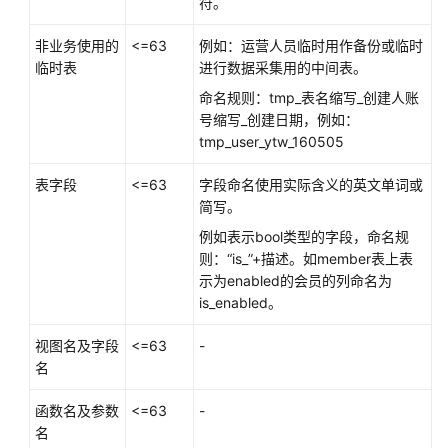
符。
指
南
非业务使用的
<=63
例如：运营人员临时用作备份或临时
临时表
进行数据采集用的中间表。
开
命名规则：tmp_表名缩写_创建人账
发
号缩写_创建日期，例如：
指
tmp_user_ytw_160505
南
表字段
<=63
字段命名使用实际含义的英文单词或
开
简写。
发
指
例如表示bool类型的字段，命名规
南
则：“is_”+描述。如member表上表
（分
示为enabled的会员的列命名为
布
is_enabled。
式
_V2.0-
视图名及字段
<=63
-
10.x）
名
函数名及参数
<=63
-
开
名
发