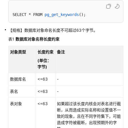
公
告
SELECT * 
FROM 
pg_get_keywords
()
;
产
品
【规格】数据库对象命名长度不可超过63个字节。
介
表1
数据库对象名称长度约束
绍
对象类型
长度约束
备注
计
费
(
单位：
说
字节)
明
数据库名
<=63
-
快
表名
<=63
-
速
入
表对象
<=63
如果超过该长度内核会对表名进行截
门
断，从而造成实际名称和设置值不一
致的现象，且在不同字符集下，可能
用
造成字符被截断，出现预期外的字
户