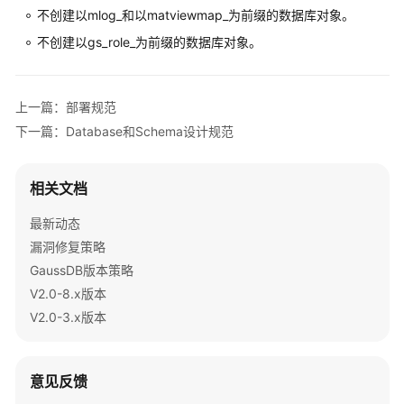
不创建以mlog_和以matviewmap_为前缀的数据库对象。
系
统
不创建以gs_role_为前缀的数据库对象。
概
述
上一篇：部署规范
数
下一篇：Database和Schema设计规范
据
库
安
相关文档
全
最新动态
数
漏洞修复策略
据
GaussDB版本策略
库
V2.0-8.x版本
使
V2.0-3.x版本
用
入
门
意见反馈
开