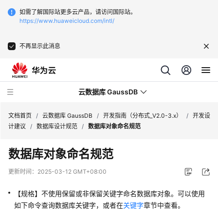
如需了解国际站更多云产品，请访问国际站。
https://www.huaweicloud.com/intl/
不再显示此消息
云数据库 GaussDB
文档首页
/
云数据库 GaussDB
/
开发指南（分布式_V2.0-3.x）
/
开发设
计建议
/
数据库设计规范
/
数据库对象命名规范
最
数据库对象命名规范
新
动
更新时间：
2025-03-12 GMT+08:00
态
【规格】不使用保留或非保留关键字命名数据库对象。可以使用
服
如下命令查询数据库关键字，或者在
关键字
章节中查看。
务