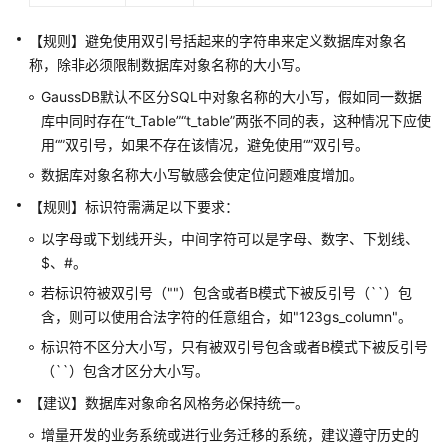
指
南
【规则】避免使用双引号括起来的字符串来定义数据库对象名
（集
称，除非必须限制数据库对象名称的大小写。
中
式
GaussDB默认不区分SQL中对象名称的大小写，假如同一数据
_V2.0-
库中同时存在“t_Table”“t_table”两张不同的表，这种情况下应使
10.x）
用“”双引号，如果不存在该情况，避免使用“”双引号。
数据库对象名称大小写敏感会使定位问题难度增加。
开
【规则】标识符需满足以下要求：
发
指
以字母或下划线开头，中间字符可以是字母、数字、下划线、
南
$、#。
（分
若标识符被双引号（""）包含或者B模式下被反引号（``）包
布
含，则可以使用合法字符的任意组合，如"123gs_column"。
式
_V2.0-
标识符不区分大小写，只有被双引号包含或者B模式下被反引号
8.x）
（``）包含才区分大小写。
【建议】数据库对象命名风格务必保持统一。
开
发
增量开发的业务系统或进行业务迁移的系统，建议遵守历史的