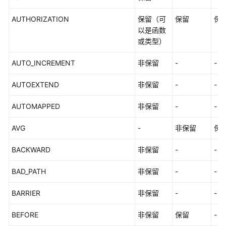
作
符
AUTHORIZATION
保留（可
保留
保
以是函数
表
或类型）
达
AUTO_INCREMENT
非保留
-
-
式
AUTOEXTEND
非保留
-
-
伪
列
AUTOMAPPED
非保留
-
-
类
AVG
-
非保留
保
型
转
BACKWARD
非保留
-
-
换
BAD_PATH
非保留
-
-
系
统
BARRIER
非保留
-
-
操
作
BEFORE
非保留
保留
-