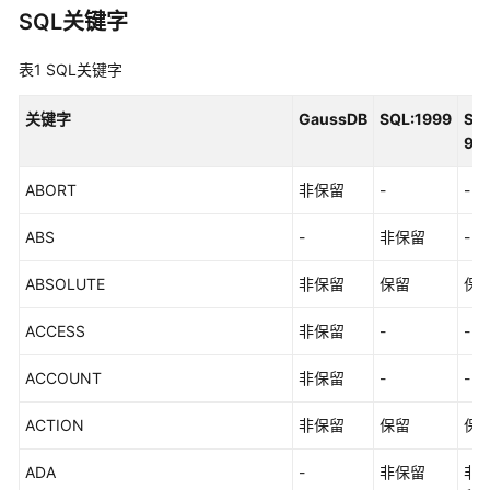
SQL关键字
8.x）
表1
SQL关键字
开
发
关键字
GaussDB
SQL:1999
SQ
指
92
南
（分
ABORT
非保留
-
-
布
式
ABS
-
非保留
-
_V2.0-
3.x）
ABSOLUTE
非保留
保留
保
数
ACCESS
非保留
-
-
据
库
ACCOUNT
非保留
-
-
系
统
ACTION
非保留
保留
保
概
述
ADA
-
非保留
非