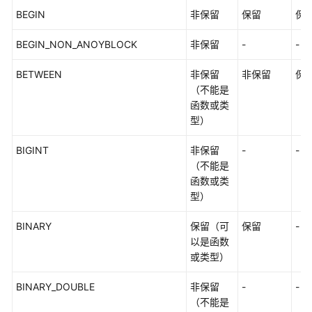
事
BEGIN
非保留
保留
保
务
控
BEGIN_NON_ANOYBLOCK
非保留
-
-
制
BETWEEN
非保留
非保留
保
DDL
（不能是
语
函数或类
法
型）
一
BIGINT
览
非保留
-
-
表
（不能是
函数或类
型）
DML
语
BINARY
保留（可
保留
-
法
以是函数
一
或类型）
览
表
BINARY_DOUBLE
非保留
-
-
（不能是
DCL