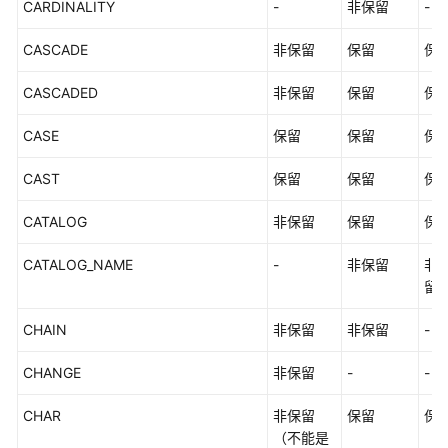
CARDINALITY
-
非保留
-
式
_V2.0-
CASCADE
非保留
保留
保
3.x）
CASCADED
非保留
保留
保
开
发
CASE
保留
保留
保
指
南
CAST
保留
保留
保
（分
布
CATALOG
非保留
保留
保
式
_V2.0-
CATALOG_NAME
-
非保留
非
2.x）
留
开
CHAIN
非保留
非保留
-
发
指
CHANGE
非保留
-
-
南
（集
CHAR
非保留
保留
保
中
（不能是