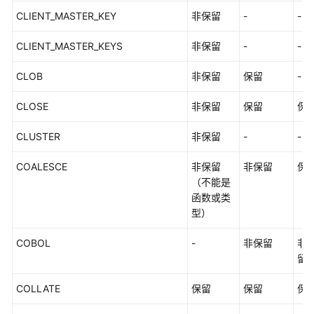
参
CLIENT_MASTER_KEY
考
非保留
-
-
CLIENT_MASTER_KEYS
非保留
-
-
场
景
CLOB
非保留
保留
-
代
码
CLOSE
非保留
保留
保
示
例
CLUSTER
非保留
-
-
常
COALESCE
非保留
非保留
保
见
（不能是
问
函数或类
题
型）
视
COBOL
-
非保留
非
频
留
帮
助
COLLATE
保留
保留
保