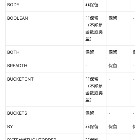
自
BODY
非保留
-
-
定
BOOLEAN
义
非保留
保留
-
函
（不能是
数
函数或类
型）
存
BOTH
保留
保留
保
储
过
BREADTH
-
保留
-
程
BUCKETCNT
非保留
-
-
自
（不能是
治
函数或类
事
型）
务
BUCKETS
保留
-
-
系
统
BY
非保留
保留
保
表
和
BYTEAWITHOUTORDER
非保留
-
-