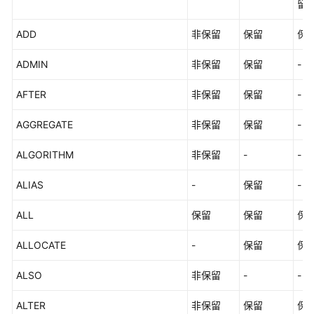
留
数
据
ADD
非保留
保留
保
库
安
ADMIN
非保留
保留
-
全
AFTER
非保留
保留
-
数
据
AGGREGATE
非保留
保留
-
库
使
ALGORITHM
非保留
-
-
用
入
ALIAS
-
保留
-
门
ALL
保留
保留
保
开
ALLOCATE
-
保留
保
发
设
ALSO
非保留
-
-
计
建
ALTER
非保留
保留
保
议