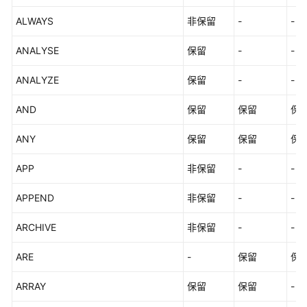
ALWAYS
非保留
-
-
应
用
ANALYSE
保留
-
-
程
序
ANALYZE
保留
-
-
开
发
AND
保留
保留
保
教
程
ANY
保留
保留
保
SQL
APP
非保留
-
-
调
优
APPEND
非保留
-
-
指
南
ARCHIVE
非保留
-
-
SQL
ARE
-
保留
保
参
考
ARRAY
保留
保留
-