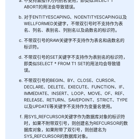
介
不支持直接作为列别名使用，即类似SELECT 1
ABORT的用法会导致错误。
绍
对于ENTITYESCAPING、NOENTITYESCAPING以及
计
WELLFORMED关键字，不带双引号时不支持作为表
费
名、列名、表别名、列别名以及函数名的标识符。
说
不带双引号的RAW关键字不支持作为表名和函数名的
明
标识符。
快
不带双引号的SET关键字不支持作为表别名的标识符，
速
即类似SELECT * FROM T1 SET的用法均会导致错
入
误。
门
不带双引号的BEGIN、BY、CLOSE、CURSOR、
DECLARE、DELETE、EXECUTE、FUNCTION、IF、
用
IMMEDIATE、INSERT、LOOP、MOVE、OF、REF、
户
RELEASE、RETURN、SAVEPOINT、STRICT、TYPE
指
以及UPDATE等关键字不支持作为变量名使用。
南
用SYS_REFCURSOR关键字作为数据库对象的标识符
时，如果不附带双引号，则创建名为REFCURSOR的数
开
据库对象，如果附带了双引号，则创建名为
发
SYS_REFCURSOR的数据库对象。