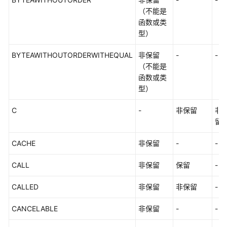
系
（不能是
统
函数或类
视
型）
图
BYTEAWITHOUTORDERWITHEQUAL
非保留
-
-
Schema
（不能是
函数或类
配
型）
置
运
C
-
非保留
非
行
留
参
数
CACHE
非保留
-
-
CALL
开
非保留
保留
-
发
CALLED
非保留
非保留
-
指
南
CANCELABLE
非保留
-
-
（集
中