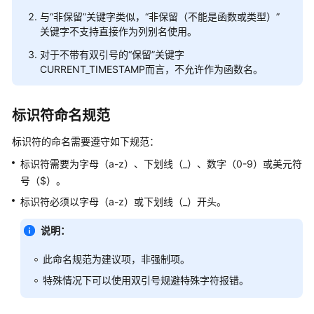
指
南
与“非保留”关键字类似，“非保留（不能是函数或类型）”
关键字不支持直接作为列别名使用。
开
对于不带有双引号的“保留”关键字
发
CURRENT_TIMESTAMP而言，不允许作为函数名。
指
南
（分
标识符命名规范
布
标识符的命名需要遵守如下规范：
式
_V2.0-
标识符需要为字母（a-z）、下划线（_）、数字（0-9）或美元符
8.x）
号（$）。
标识符必须以字母（a-z）或下划线（_）开头。
开
发
说明：
指
南
此命名规范为建议项，非强制项。
（集
特殊情况下可以使用双引号规避特殊字符报错。
中
式
_V2.0-