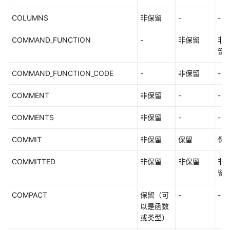
COLUMNS
非保留
-
-
通
用
COMMAND_FUNCTION
-
非保留
非
参
留
考
COMMAND_FUNCTION_CODE
-
非保留
-
产
品
COMMENT
非保留
-
-
术
语
COMMENTS
非保留
-
-
责
COMMIT
非保留
保留
保
任
共
COMMITTED
非保留
非保留
非
担
留
云
COMPACT
保留（可
-
-
服
以是函数
务
或类型）
等