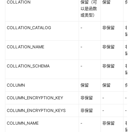
特
COLLATION
保留（可
保留
保
性
以是函数
指
或类型）
南
COLLATION_CATALOG
-
非保留
非
兼
留
容
性
COLLATION_NAME
-
非保留
非
参
留
考
COLLATION_SCHEMA
-
非保留
非
留
工
具
COLUMN
保留
保留
保
参
考
COLUMN_ENCRYPTION_KEY
非保留
-
-
文
COLUMN_ENCRYPTION_KEYS
非保留
-
-
档
下
COLUMN_NAME
-
非保留
非
载
留