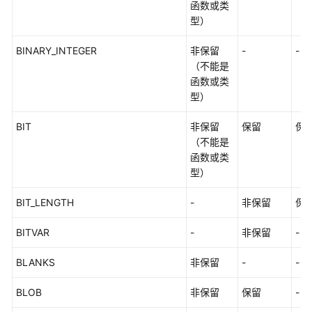
函数或类
语
型）
法
一
BINARY_INTEGER
非保留
-
-
览
（不能是
表
函数或类
型）
SQL
语
BIT
非保留
保留
保
法
（不能是
函数或类
附
型）
录
BIT_LENGTH
-
非保留
保
最
佳
BITVAR
-
非保留
-
实
践
BLANKS
非保留
-
-
用
BLOB
非保留
保留
-
户