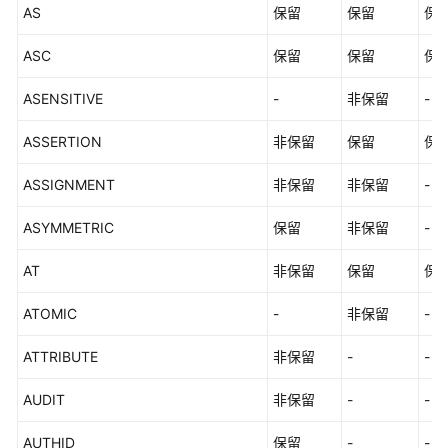
AS
保留
保留
保
SQL
ASC
保留
保留
保
关
键
ASENSITIVE
-
非保留
-
字
ASSERTION
非保留
保留
保
数
据
ASSIGNMENT
非保留
非保留
-
类
型
ASYMMETRIC
保留
非保留
-
常
AT
非保留
保留
保
量
与
ATOMIC
-
非保留
-
宏
ATTRIBUTE
非保留
-
-
函
数
AUDIT
非保留
-
-
和
操
AUTHID
保留
-
-