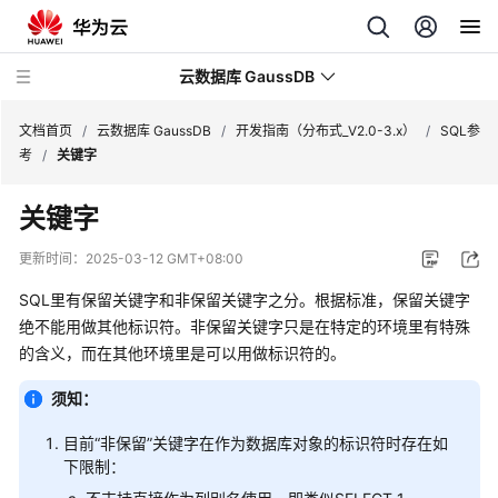
云数据库 GaussDB
文档首页
/
云数据库 GaussDB
/
开发指南（分布式_V2.0-3.x）
/
SQL参
考
/
关键字
最
关键字
新
动
更新时间：
2025-03-12 GMT+08:00
态
SQL里有保留关键字和非保留关键字之分。根据标准，保留关键字
服
绝不能用做其他标识符。非保留关键字只是在特定的环境里有特殊
务
的含义，而在其他环境里是可以用做标识符的。
公
告
须知：
目前“非保留”关键字在作为数据库对象的标识符时存在如
产
下限制：
品