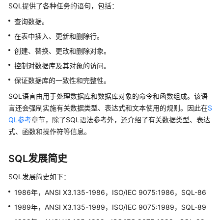
公
SQL提供了各种任务的语句，包括：
告
查询数据。
在表中插入、更新和删除行。
产
品
创建、替换、更改和删除对象。
介
控制对数据库及其对象的访问。
绍
保证数据库的一致性和完整性。
计
SQL语言由用于处理数据库和数据库对象的命令和函数组成。该语
费
言还会强制实施有关数据类型、表达式和文本使用的规则。因此在
S
说
QL参考
章节，除了SQL语法参考外，还介绍了有关数据类型、表达
明
式、函数和操作符等信息。
快
SQL发展简史
速
入
SQL发展简史如下：
门
1986年，ANSI X3.135-1986，ISO/IEC 9075:1986，SQL-86
用
1989年，ANSI X3.135-1989，ISO/IEC 9075:1989，SQL-89
户