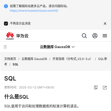
如需了解国际站更多云产品，请访问国际站。
https://www.huaweicloud.com/intl/
不再显示此消息
云数据库 GaussDB
文档首页
/
云数据库 GaussDB
/
开发指南（分布式_V2.0-3.x）
/
SQL参
考
/
SQL
最
SQL
新
动
更新时间：
2025-03-12 GMT+08:00
态
什么是SQL
服
SQL是用于访问和处理数据库的标准计算机语言。
务