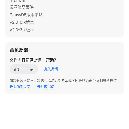
指
漏洞修复策略
南
GaussDB版本策略
（集
中
V2.0-8.x版本
式
V2.0-3.x版本
_V2.0-
10.x）
意见反馈
开
发
文档内容是否对您有帮助？
指
提供反馈
南
（分
如您有其它疑问，您也可以通过华为云社区问答频道来与我们联系探讨
布
云宝助手提问
云社区提问
式
_V2.0-
8.x）
开
发