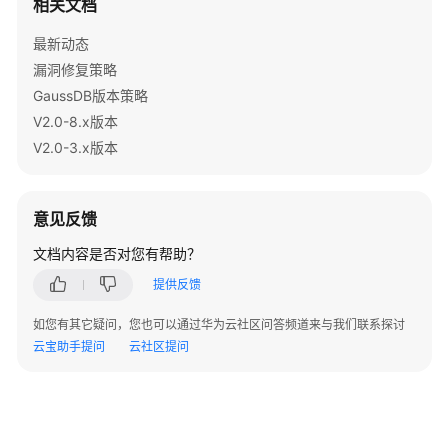
相关文档
指
南
最新动态
（集
漏洞修复策略
中
GaussDB版本策略
式
_V2.0-
V2.0-8.x版本
8.x）
V2.0-3.x版本
开
发
意见反馈
指
南
文档内容是否对您有帮助？
（分
提供反馈
布
式
如您有其它疑问，您也可以通过华为云社区问答频道来与我们联系探讨
_V2.0-
云宝助手提问
云社区提问
3.x）
数
据