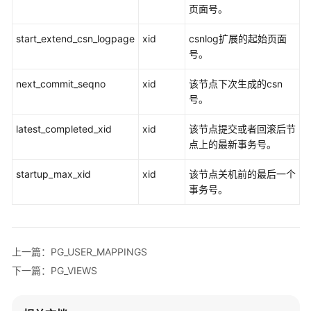
指
页面号。
南
start_extend_csn_logpage
xid
csnlog扩展的起始页面
开
号。
发
next_commit_seqno
指
xid
该节点下次生成的csn
南
号。
latest_completed_xid
xid
该节点提交或者回滚后节
开
点上的最新事务号。
发
指
startup_max_xid
xid
该节点关机前的最后一个
南
事务号。
（分
布
式
_V2.0-
上一篇：PG_USER_MAPPINGS
8.x）
下一篇：PG_VIEWS
开
发