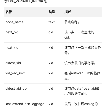
表1
PG_VARIABLE_INFO字段
公
告
名称
类型
描述
产
node_name
text
节点名称。
品
介
next_oid
oid
该节点下一次生成的
绍
oid。
计
next_xid
xid
该节点下一次生成的事务
费
号。
说
明
oldest_xid
xid
该节点最旧的事务号。
快
xid_vac_limit
xid
强制autovacuum的临界
速
点。
入
门
oldest_xid_db
oid
该节点datafrozenxid最
小的数据库oid。
用
户
last_extend_csn_logpage
xid
最后一次扩展csnlog的