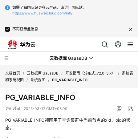
如需了解国际站更多云产品，请访问国际站。
https://www.huaweicloud.com/intl/
不再显示此消息
云数据库 GaussDB
文档首页
/
云数据库 GaussDB
/
开发指南（分布式_V2.0-3.x）
/
系统表
和系统视图
/
系统视图
/
PG_VARIABLE_INFO
最
PG_VARIABLE_INFO
新
动
更新时间：
2025-03-12 GMT+08:00
态
PG_VARIABLE_INFO视图用于查询
集群
中当前节点的xid、oid的状
服
态。
务