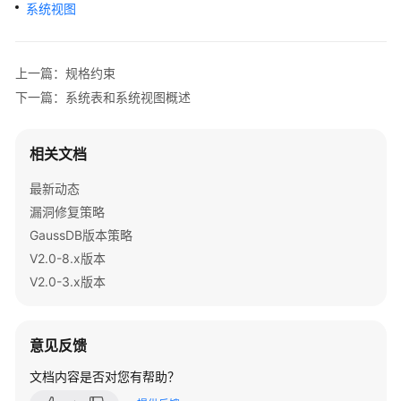
公
系统视图
告
产
上一篇：规格约束
品
下一篇：系统表和系统视图概述
介
绍
相关文档
计
最新动态
费
说
漏洞修复策略
明
GaussDB版本策略
V2.0-8.x版本
快
V2.0-3.x版本
速
入
门
意见反馈
用
文档内容是否对您有帮助？
户