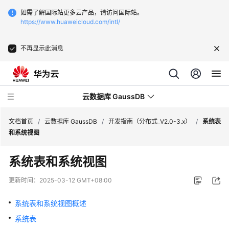
如需了解国际站更多云产品，请访问国际站。
https://www.huaweicloud.com/intl/
不再显示此消息
云数据库 GaussDB
文档首页
/
云数据库 GaussDB
/
开发指南（分布式_V2.0-3.x）
/
系统表
和系统视图
最
系统表和系统视图
新
动
更新时间：
2025-03-12 GMT+08:00
态
系统表和系统视图概述
服
系统表
务