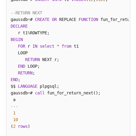
指
南
--RETURN NEXT
gaussdb
=
# 
CREATE
OR
 REPLACE 
FUNCTION
 fun_for_return
开
DECLARE
发
   r t1
%
指
BEGIN
南
FOR
 r 
IN
select
*
from
 t1

（分
   LOOP

布
RETURN
 NEXT r;

式
END
 LOOP;

_V2.0-
RETURN
8.x）
END
;

$$ 
LANGUAGE
 plpgsql;

开
gaussdb
=
# 
call
 fun_for_return_next();

发
指
---
南
1
（集
10
中
(
2
rows
)

式
_V2.0-