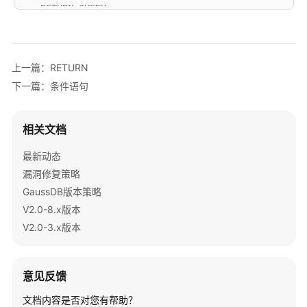
-- RETURN QUERY
8.x）
gaussdb
=
# 
CREATE
OR
 REPLACE 
FUNCTION
 fun_for_return
DECLARE
开
   r t1
%
发
上一篇：RETURN
BEGIN
指
RETURN
 QUERY 
select
*
from
下一篇：条件语句
南
END
;

（分
布
相关文档
language
 plpgsql;

式
gaussdb
=
# 
call
 fun_for_return_query();

_V2.0-
最新动态
3.x）
漏洞修复策略
---
1
GaussDB版本策略
数
10
V2.0-8.x版本
据
(
2
rows
V2.0-3.x版本
库
系
统
概
意见反馈
述
文档内容是否对您有帮助？