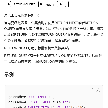
介
绍
对以上语法的解释如下：
计
费
当需要函数返回一个集合时，使用RETURN NEXT或者RETURN
说
QUERY向结果集追加结果，然后继续执行函数的下一条语句。随着
明
后续的RETURN NEXT或RETURN QUERY命令的执行，结果集中会
有多个结果。函数执行完成后会一起返回所有结果。
快
RETURN NEXT可用于标量和复合数据类型。
速
入
RETURN QUERY有一种变体RETURN QUERY EXECUTE，后面还
门
可以增加动态查询，通过USING向查询插入参数。
用
示例
户
指
南
gaussdb
=
# 
DROP
TABLE
 t1;

开
gaussdb
=
# 
CREATE
TABLE
 t1(a 
int
);

发
gaussdb
=
# 
INSERT
INTO
 t1 
VALUES
(
1
),(
10
);
