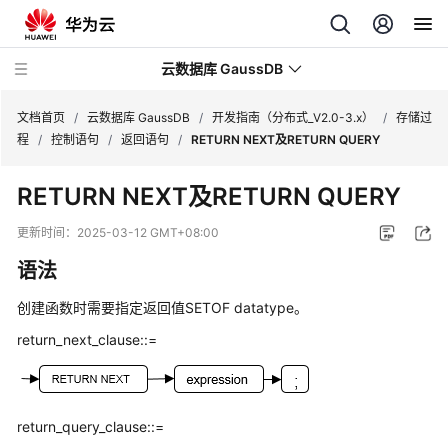
云数据库 GaussDB
文档首页
/
云数据库 GaussDB
/
开发指南（分布式_V2.0-3.x）
/
存储过
程
/
控制语句
/
返回语句
/
RETURN NEXT及RETURN QUERY
最
RETURN NEXT及RETURN QUERY
新
动
更新时间：
2025-03-12 GMT+08:00
态
语法
服
创建函数时需要指定返回值SETOF datatype。
务
公
return_next_clause::=
告
产
return_query_clause::=
品