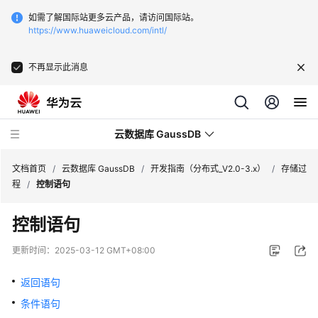
如需了解国际站更多云产品，请访问国际站。
https://www.huaweicloud.com/intl/
不再显示此消息
云数据库 GaussDB
文档首页
/
云数据库 GaussDB
/
开发指南（分布式_V2.0-3.x）
/
存储过
程
/
控制语句
最
控制语句
新
动
更新时间：
2025-03-12 GMT+08:00
态
返回语句
服
条件语句
务