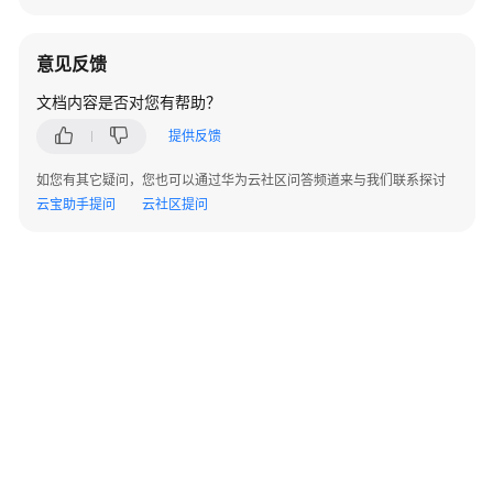
指
南
意见反馈
开
文档内容是否对您有帮助？
发
指
提供反馈
南
如您有其它疑问，您也可以通过华为云社区问答频道来与我们联系探讨
云宝助手提问
云社区提问
开
发
指
南
（分
布
式
_V2.0-
8.x）
开
发