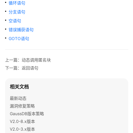
公
循环语句
告
分支语句
空语句
产
品
错误捕获语句
介
GOTO语句
绍
计
上一篇：动态调用匿名块
费
下一篇：返回语句
说
明
相关文档
快
速
最新动态
入
漏洞修复策略
门
GaussDB版本策略
V2.0-8.x版本
用
V2.0-3.x版本
户