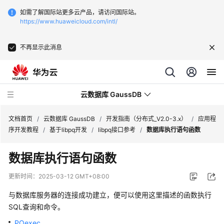
如需了解国际站更多云产品，请访问国际站。
https://www.huaweicloud.com/intl/
不再显示此消息
云数据库 GaussDB
文档首页
/
云数据库 GaussDB
/
开发指南（分布式_V2.0-3.x）
/
应用程
序开发教程
/
基于libpq开发
/
libpq接口参考
/
数据库执行语句函数
最
数据库执行语句函数
新
动
更新时间：
2025-03-12 GMT+08:00
态
与数据库服务器的连接成功建立，便可以使用这里描述的函数执行
服
SQL查询和命令。
务
PQexec