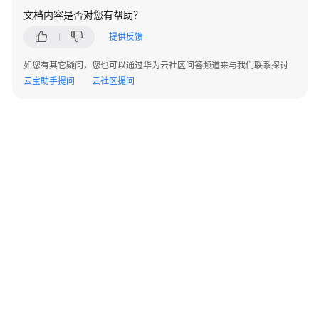
指
文档内容是否对您有帮助？
南
提供反馈
开
如您有其它疑问，您也可以通过华为云社区问答频道来与我们联系探讨
发
云宝助手提问
云社区提问
指
南
开
发
指
南
（分
布
式
_V2.0-
10.x）
开
©2026 Huaweicloud.com 版权所有
黔ICP备20004760号-14
苏B2-20130048号
A2.B1.B2-20070312
发
增值电信业务经营许可证：B1.B2-20200593 | 代理域名注册服务机构：新网、西数