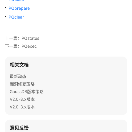
公
PQprepare
告
PQclear
产
品
介
上一篇：PQstatus
绍
下一篇：PQexec
计
费
相关文档
说
明
最新动态
漏洞修复策略
快
GaussDB版本策略
速
V2.0-8.x版本
入
V2.0-3.x版本
门
用
意见反馈
户