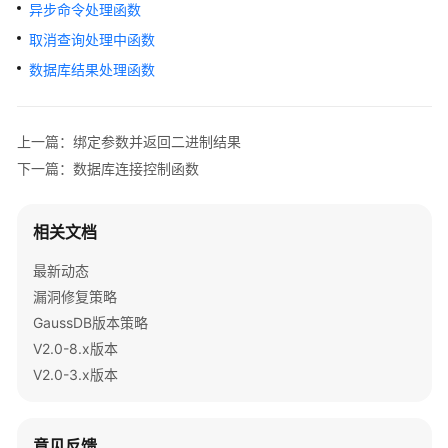
公
异步命令处理函数
告
取消查询处理中函数
数据库结果处理函数
产
品
介
上一篇：绑定参数并返回二进制结果
绍
下一篇：数据库连接控制函数
计
费
相关文档
说
明
最新动态
漏洞修复策略
快
GaussDB版本策略
速
入
V2.0-8.x版本
门
V2.0-3.x版本
用
户
意见反馈