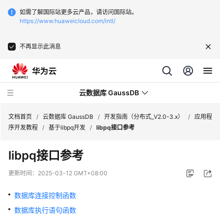
如需了解国际站更多云产品，请访问国际站。
https://www.huaweicloud.com/intl/
不再显示此消息
云数据库 GaussDB
文档首页
/
云数据库 GaussDB
/
开发指南（分布式_V2.0-3.x）
/
应用程
序开发教程
/
基于libpq开发
/
libpq接口参考
最
libpq接口参考
新
动
更新时间：
2025-03-12 GMT+08:00
态
数据库连接控制函数
服
数据库执行语句函数
务