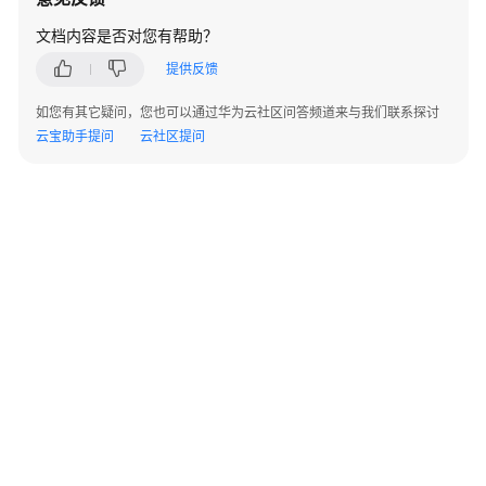
指
南
文档内容是否对您有帮助？
提供反馈
开
发
如您有其它疑问，您也可以通过华为云社区问答频道来与我们联系探讨
指
云宝助手提问
云社区提问
南
开
发
指
南
（分
布
式
_V2.0-
8.x）
开
©2026 Huaweicloud.com 版权所有
黔ICP备20004760号-14
苏B2-20130048号
发
A2.B1.B2-20070312