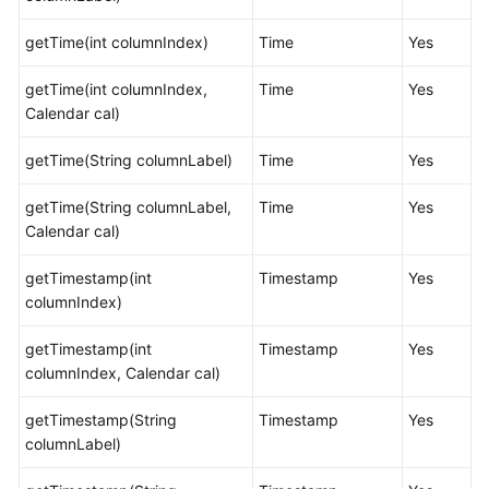
步
骤
getTime(int columnIndex)
Time
Yes
getTime(int columnIndex,
Time
Yes
典
Calendar cal)
型
应
getTime(String columnLabel)
Time
Yes
用
开
getTime(String columnLabel,
Time
Yes
发
Calendar cal)
示
例
getTimestamp(int
Timestamp
Yes
columnIndex)
JDBC
接
getTimestamp(int
Timestamp
Yes
口
columnIndex, Calendar cal)
参
考
getTimestamp(String
Timestamp
Yes
columnLabel)
java.sql.Connection