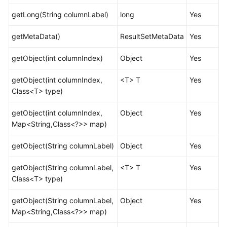
发
getLong(String columnLabel)
long
Yes
设
计
getMetaData()
ResultSetMetaData
Yes
建
议
getObject(int columnIndex)
Object
Yes
应
getObject(int columnIndex,
<T> T
Yes
用
Class<T> type)
程
序
getObject(int columnIndex,
Object
Yes
开
Map<String,Class<?>> map)
发
教
getObject(String columnLabel)
Object
Yes
程
getObject(String columnLabel,
<T> T
Yes
Class<T> type)
应
用
getObject(String columnLabel,
Object
Yes
程
Map<String,Class<?>> map)
序
概