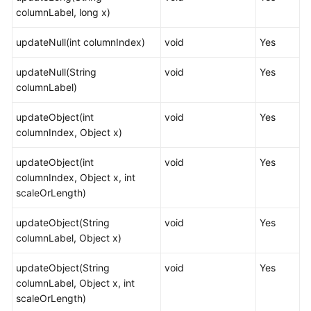
columnLabel, long x)
开
发
updateNull(int columnIndex)
void
Yes
指
南
updateNull(String
void
Yes
（集
columnLabel)
中
式
updateObject(int
void
Yes
_V2.0-
columnIndex, Object x)
3.x）
updateObject(int
void
Yes
开
columnIndex, Object x, int
发
scaleOrLength)
指
南
updateObject(String
void
Yes
（分
columnLabel, Object x)
布
updateObject(String
式
void
Yes
columnLabel, Object x, int
_V2.0-
scaleOrLength)
2.x）