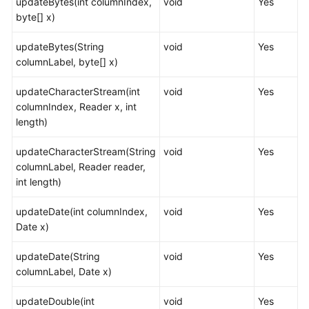
updateBytes(int columnIndex,
void
Yes
最
byte[] x)
佳
实
updateBytes(String
void
Yes
践
columnLabel, byte[] x)
用
updateCharacterStream(int
void
Yes
户
columnIndex, Reader x, int
自
length)
定
义
updateCharacterStream(String
void
Yes
函
columnLabel, Reader reader,
数
int length)
存
updateDate(int columnIndex,
void
Yes
储
Date x)
过
程
updateDate(String
void
Yes
columnLabel, Date x)
自
治
updateDouble(int
void
Yes