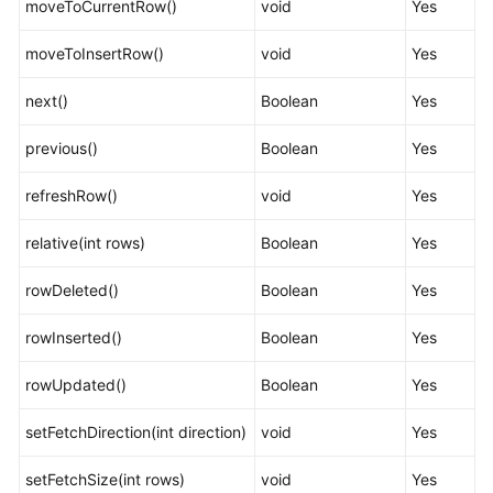
moveToCurrentRow()
void
Yes
javax.naming.Context
moveToInsertRow()
void
Yes
javax.naming.spi.InitialContextFactory
next()
Boolean
Yes
CopyManager
previous()
Boolean
Yes
PGReplicationConnection
refreshRow()
void
Yes
PGReplicationStream
relative(int rows)
Boolean
Yes
ChainedStreamBuilder
rowDeleted()
Boolean
Yes
ChainedCommonStreamBuilder
rowInserted()
Boolean
Yes
rowUpdated()
基
Boolean
Yes
于
setFetchDirection(int direction)
void
Yes
ODBC
开
setFetchSize(int rows)
void
Yes
发