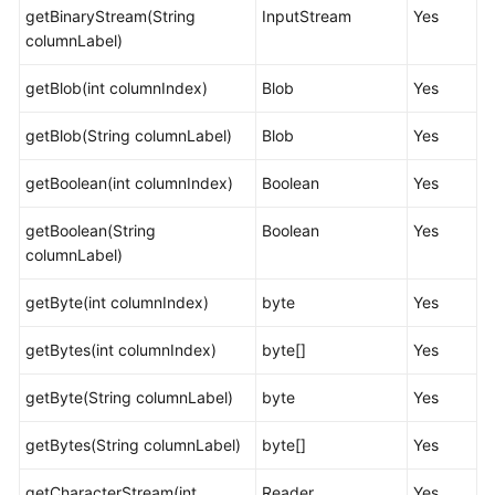
指
getBinaryStream(String
InputStream
Yes
南
columnLabel)
（集
中
getBlob(int columnIndex)
Blob
Yes
式
_V2.0-
getBlob(String columnLabel)
Blob
Yes
10.x）
getBoolean(int columnIndex)
Boolean
Yes
开
发
getBoolean(String
Boolean
Yes
指
columnLabel)
南
getByte(int columnIndex)
（分
byte
Yes
布
getBytes(int columnIndex)
byte[]
Yes
式
_V2.0-
getByte(String columnLabel)
byte
Yes
8.x）
getBytes(String columnLabel)
byte[]
Yes
开
发
getCharacterStream(int
Reader
Yes