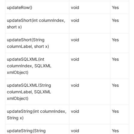
updateRow()
void
Yes
开
发
updateShort(int columnIndex,
void
Yes
指
short x)
南
（集
updateShort(String
void
Yes
中
columnLabel, short x)
式
_V2.0-
updateSQLXML(int
void
Yes
2.x）
columnIndex, SQLXML
xmlObject)
M-
Compatibility
updateSQLXML(String
void
Yes
开
columnLabel, SQLXML
发
xmlObject)
指
南
updateString(int columnIndex,
void
Yes
（分
String x)
布
式
updateString(String
void
Yes
_V2.0-