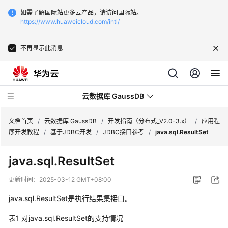
如需了解国际站更多云产品，请访问国际站。
https://www.huaweicloud.com/intl/
不再显示此消息
云数据库 GaussDB
文档首页
/
云数据库 GaussDB
/
开发指南（分布式_V2.0-3.x）
/
应用程
序开发教程
/
基于JDBC开发
/
JDBC接口参考
/
java.sql.ResultSet
最
java.sql.ResultSet
新
动
更新时间：
2025-03-12 GMT+08:00
态
java.sql.ResultSet是执行结果集接口。
服
表1
对java.sql.ResultSet的支持情况
务