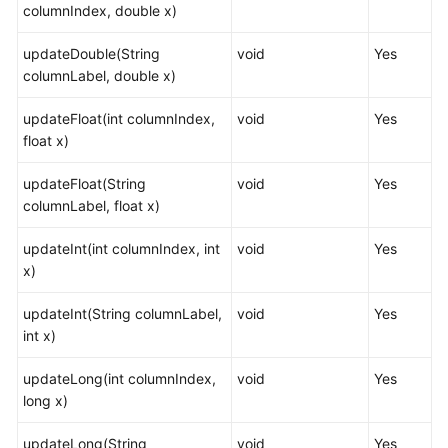
事
columnIndex, double x)
务
updateDouble(String
void
Yes
columnLabel, double x)
系
统
updateFloat(int columnIndex,
void
Yes
表
float x)
和
系
updateFloat(String
void
Yes
统
columnLabel, float x)
视
图
updateInt(int columnIndex, int
void
Yes
x)
Schema
updateInt(String columnLabel,
void
Yes
配
int x)
置
运
updateLong(int columnIndex,
void
Yes
行
long x)
参
数
updateLong(String
void
Yes