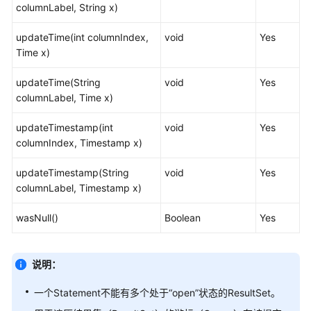
columnLabel, String x)
10.x）
updateTime(int columnIndex,
void
Yes
M-
Time x)
Compatibility
开
updateTime(String
void
Yes
发
columnLabel, Time x)
指
南
updateTimestamp(int
void
Yes
（分
columnIndex, Timestamp x)
布
式
updateTimestamp(String
void
Yes
_V2.0-
columnLabel, Timestamp x)
8.x）
wasNull()
Boolean
Yes
M-
Compatibility
开
说明：
发
一个Statement不能有多个处于“open”状态的ResultSet。
指
南