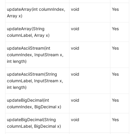
updateArray(int columnIndex,
void
Yes
基
Array x)
于
libpq
updateArray(String
void
Yes
开
columnLabel, Array x)
发
updateAsciiStream(int
void
Yes
基
columnIndex, InputStream x,
于
int length)
Psycopg
开
updateAsciiStream(String
void
Yes
发
columnLabel, InputStream x,
int length)
基
于
updateBigDecimal(int
void
Yes
ecpg
columnIndex, BigDecimal x)
开
发
updateBigDecimal(String
void
Yes
columnLabel, BigDecimal x)
基