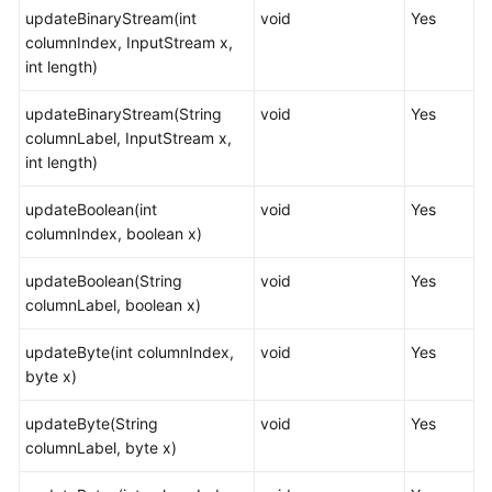
于
updateBinaryStream(int
void
Yes
Go
columnIndex, InputStream x,
驱
int length)
动
开
updateBinaryStream(String
void
Yes
发
columnLabel, InputStream x,
int length)
附
录
updateBoolean(int
void
Yes
columnIndex, boolean x)
SQL
updateBoolean(String
void
Yes
调
columnLabel, boolean x)
优
指
updateByte(int columnIndex,
void
Yes
南
byte x)
SQL
updateByte(String
void
Yes
参
columnLabel, byte x)
考