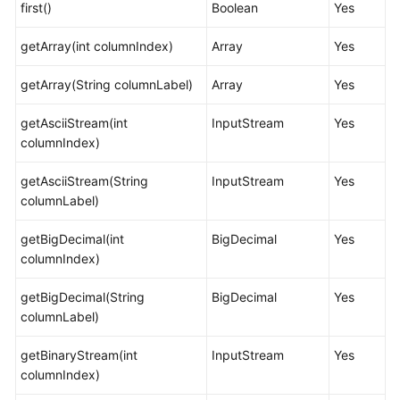
first()
指
Boolean
Yes
南
getArray(int columnIndex)
Array
Yes
开
getArray(String columnLabel)
Array
Yes
发
指
getAsciiStream(int
InputStream
Yes
南
columnIndex)
开
getAsciiStream(String
InputStream
Yes
发
columnLabel)
指
南
getBigDecimal(int
BigDecimal
Yes
（分
columnIndex)
布
式
getBigDecimal(String
BigDecimal
Yes
_V2.0-
columnLabel)
10.x）
getBinaryStream(int
InputStream
Yes
开
columnIndex)
发