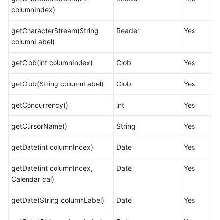
指
columnIndex)
南
（集
getCharacterStream(String
Reader
Yes
中
columnLabel)
式
_V2.0-
getClob(int columnIndex)
Clob
Yes
8.x）
getClob(String columnLabel)
Clob
Yes
开
发
getConcurrency()
int
Yes
指
南
getCursorName()
String
Yes
（分
布
getDate(int columnIndex)
Date
Yes
式
_V2.0-
getDate(int columnIndex,
Date
Yes
3.x）
Calendar cal)
数
getDate(String columnLabel)
Date
Yes
据
库