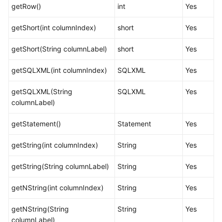
getRow()
int
Yes
述
getShort(int columnIndex)
short
Yes
开
发
getShort(String columnLabel)
short
Yes
规
范
getSQLXML(int columnIndex)
SQLXML
Yes
基
getSQLXML(String
SQLXML
Yes
于
columnLabel)
JDBC
开
getStatement()
Statement
Yes
发
getString(int columnIndex)
String
Yes
开
发
getString(String columnLabel)
String
Yes
流
程
getNString(int columnIndex)
String
Yes
开
getNString(String
String
Yes
发
columnLabel)