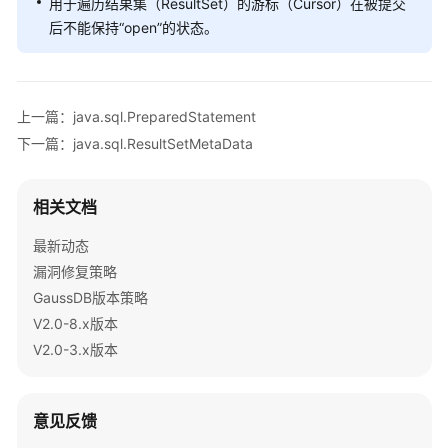
用于遍历结果集（ResultSet）的游标（Cursor）在被提交
（集
后不能保持“open”的状态。
中
式
_V2.0-
8.x）
上一篇：java.sql.PreparedStatement
下一篇：java.sql.ResultSetMetaData
向
量
数
相关文档
据
库
最新动态
开
漏洞修复策略
发
GaussDB版本策略
指
V2.0-8.x版本
南
V2.0-3.x版本
（集
中
式
_V2.0-
意见反馈
10.x）