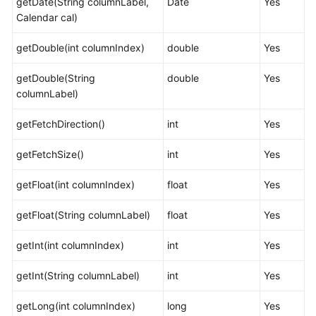
getDate(String columnLabel,
Date
Yes
系
Calendar cal)
统
概
getDouble(int columnIndex)
double
Yes
述
getDouble(String
double
Yes
columnLabel)
数
据
getFetchDirection()
int
Yes
库
安
getFetchSize()
int
Yes
全
getFloat(int columnIndex)
float
Yes
数
据
getFloat(String columnLabel)
float
Yes
库
使
getInt(int columnIndex)
int
Yes
用
入
getInt(String columnLabel)
int
Yes
门
getLong(int columnIndex)
long
Yes
开