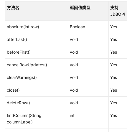
公
方法名
返回值类型
支持
告
JDBC 4
产
absolute(int row)
Boolean
Yes
品
介
afterLast()
void
Yes
绍
beforeFirst()
void
Yes
计
费
cancelRowUpdates()
void
Yes
说
明
clearWarnings()
void
Yes
快
close()
void
Yes
速
入
deleteRow()
void
Yes
门
findColumn(String
int
Yes
用
columnLabel)
户