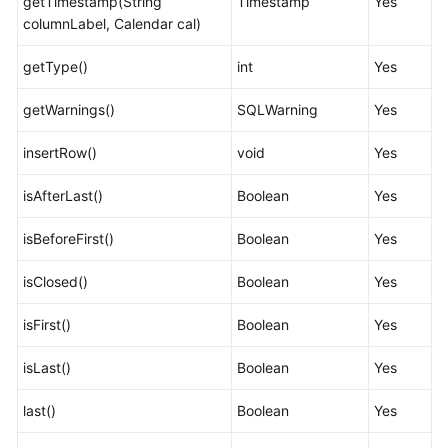
getTimestamp(String
Timestamp
Yes
java.sql.CallableStatement
columnLabel, Calendar cal)
java.sql.DatabaseMetaData
getType()
int
Yes
java.sql.Driver
getWarnings()
SQLWarning
Yes
insertRow()
void
Yes
java.sql.PreparedStatement
isAfterLast()
Boolean
Yes
java.sql.ResultSet
isBeforeFirst()
Boolean
Yes
java.sql.ResultSetMetaData
isClosed()
Boolean
Yes
java.sql.Statement
isFirst()
Boolean
Yes
javax.sql.ConnectionPoolDataSource
isLast()
Boolean
Yes
javax.sql.DataSource
last()
Boolean
Yes
javax.sql.PooledConnection