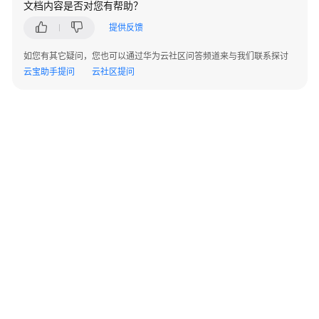
文档内容是否对您有帮助？
调
提供反馈
优
指
如您有其它疑问，您也可以通过华为云社区问答频道来与我们联系探讨
南
云宝助手提问
云社区提问
参
考
最
佳
实
践
性
能
白
皮
©2026 Huaweicloud.com 版权所有
黔ICP备20004760号-14
苏B2-20130048号
书
A2.B1.B2-20070312
增值电信业务经营许可证：B1.B2-20200593 | 代理域名注册服务机构：新网、西数