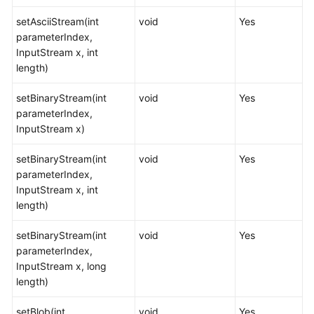
指
setAsciiStream(int
南
void
Yes
parameterIndex,
InputStream x, int
开
length)
发
指
setBinaryStream(int
void
Yes
南
parameterIndex,
InputStream x)
开
发
setBinaryStream(int
void
Yes
指
parameterIndex,
南
InputStream x, int
（分
length)
布
式
setBinaryStream(int
void
Yes
_V2.0-
parameterIndex,
8.x）
InputStream x, long
length)
开
发
setBlob(int
void
Yes