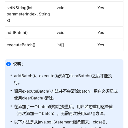
setNString(int
void
Yes
javax.naming.Context
parameterIndex, String
x)
javax.naming.spi.InitialContextFactory
addBatch()
void
Yes
CopyManager
executeBatch()
int[]
Yes
PGReplicationConnection
PGReplicationStream
说明：
ChainedStreamBuilder
addBatch()、execute()必须在clearBatch()之后才能执
行。
ChainedCommonStreamBuilder
调用executeBatch()方法并不会清除batch。用户必须显式
使用clearBatch()清除。
基
在添加了一个batch的绑定变量后，用户若想重用这些值
于
（再次添加一个batch），无需再次使用set*()方法。
ODBC
开
以下方法是从java.sql.Statement继承而来：close()、
发