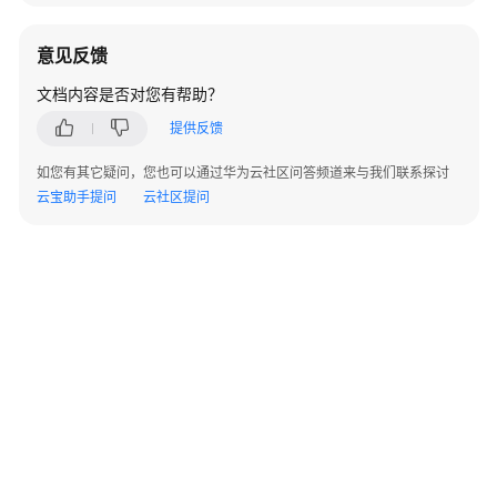
于
Go
意见反馈
驱
动
文档内容是否对您有帮助？
开
提供反馈
发
如您有其它疑问，您也可以通过华为云社区问答频道来与我们联系探讨
附
云宝助手提问
云社区提问
录
SQL
调
优
指
南
SQL
参
考