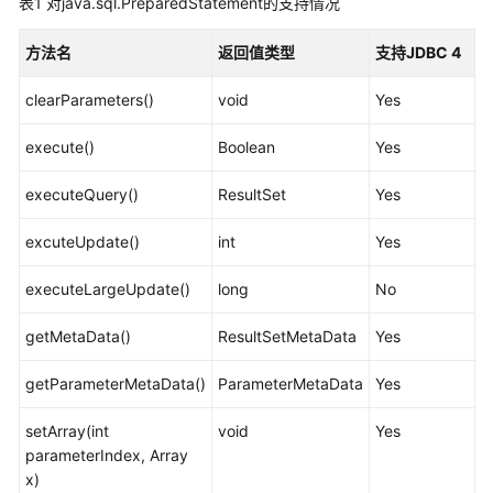
表1
对java.sql.PreparedStatement的支持情况
公
告
方法名
返回值类型
支持JDBC 4
产
clearParameters()
void
Yes
品
介
execute()
Boolean
Yes
绍
executeQuery()
ResultSet
Yes
计
费
excuteUpdate()
int
Yes
说
明
executeLargeUpdate()
long
No
快
getMetaData()
ResultSetMetaData
Yes
速
入
getParameterMetaData()
ParameterMetaData
Yes
门
setArray(int
void
Yes
用
parameterIndex, Array
户
x)