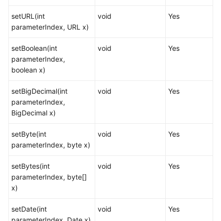
步
setURL(int
void
Yes
骤
parameterIndex, URL x)
典
setBoolean(int
void
Yes
型
parameterIndex,
应
boolean x)
用
开
setBigDecimal(int
void
Yes
发
parameterIndex,
示
BigDecimal x)
例
setByte(int
void
Yes
JDBC
parameterIndex, byte x)
接
口
setBytes(int
void
Yes
参
parameterIndex, byte[]
考
x)
java.sql.Connection
setDate(int
void
Yes
parameterIndex, Date x)