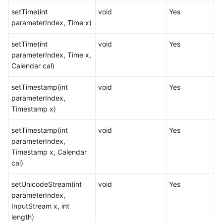
述
setTime(int
void
Yes
parameterIndex, Time x)
开
发
setTime(int
void
Yes
规
parameterIndex, Time x,
范
Calendar cal)
setTimestamp(int
void
Yes
基
parameterIndex,
于
Timestamp x)
JDBC
开
setTimestamp(int
void
Yes
发
parameterIndex,
Timestamp x, Calendar
开
cal)
发
流
setUnicodeStream(int
void
Yes
程
parameterIndex,
InputStream x, int
开
length)
发