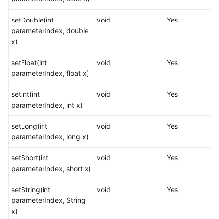
java.sql.CallableStatement
setDouble(int
void
Yes
parameterIndex, double
java.sql.DatabaseMetaData
x)
java.sql.Driver
setFloat(int
void
Yes
parameterIndex, float x)
java.sql.PreparedStatement
setInt(int
void
Yes
java.sql.ResultSet
parameterIndex, int x)
java.sql.ResultSetMetaData
setLong(int
void
Yes
parameterIndex, long x)
java.sql.Statement
setShort(int
void
Yes
javax.sql.ConnectionPoolDataSource
parameterIndex, short x)
setString(int
javax.sql.DataSource
void
Yes
parameterIndex, String
x)
javax.sql.PooledConnection