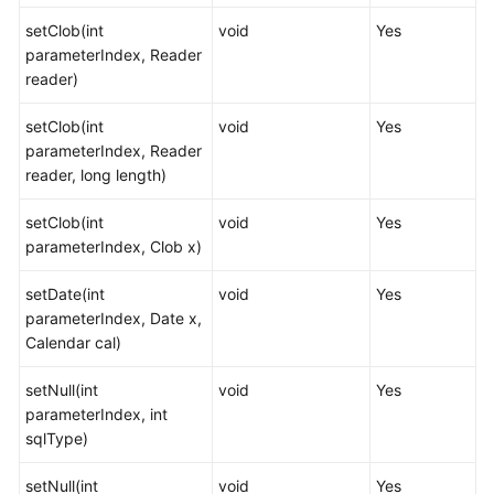
库
系
setClob(int
void
Yes
统
parameterIndex, Reader
概
reader)
述
setClob(int
void
Yes
parameterIndex, Reader
数
reader, long length)
据
库
setClob(int
void
Yes
安
parameterIndex, Clob x)
全
setDate(int
void
Yes
数
parameterIndex, Date x,
据
Calendar cal)
库
使
setNull(int
void
Yes
用
parameterIndex, int
入
sqlType)
门
setNull(int
void
Yes