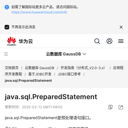
如需了解国际站更多云产品，请访问国际站。
https://www.huaweicloud.com/intl/
不再显示此消息
云数据库 GaussDB
文档首页
/
云数据库 GaussDB
/
开发指南（分布式_V2.0-3.x）
/
应用程
序开发教程
/
基于JDBC开发
/
JDBC接口参考
/
java.sql.PreparedStatement
最
新
java.sql.PreparedStatement
动
态
更新时间：
2025-03-12 GMT+08:00
java.sql.PreparedStatement是预处理语句接口。
服
务