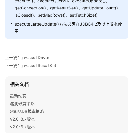
execute()、executeQuery()、executeUpdate()、
getConnection()、getResultSet()、getUpdateCount()、
基
isClosed()、setMaxRows()、setFetchSize()。
于
executeLargeUpdate()方法必须在JDBC4.2及以上版本使
libpq
用。
开
发
基
上一篇：java.sql.Driver
于
Psycopg
下一篇：java.sql.ResultSet
开
发
相关文档
基
最新动态
于
漏洞修复策略
ecpg
开
GaussDB版本策略
发
V2.0-8.x版本
V2.0-3.x版本
基