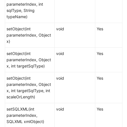
开
parameterIndex, int
发
sqlType, String
设
typeName)
计
建
setObject(int
void
Yes
议
parameterIndex, Object
x)
应
用
setObject(int
void
Yes
程
parameterIndex, Object
序
x, int targetSqlType)
开
发
setObject(int
void
Yes
教
parameterIndex, Object
程
x, int targetSqlType, int
scaleOrLength)
应
用
setSQLXML(int
void
Yes
程
parameterIndex,
序
SQLXML xmlObject)
概