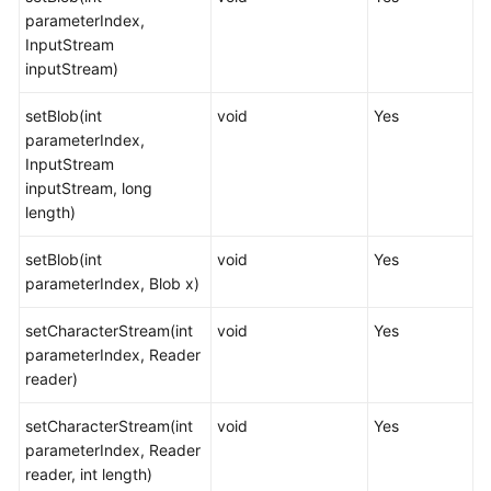
指
parameterIndex,
南
InputStream
（集
inputStream)
中
式
setBlob(int
void
Yes
_V2.0-
parameterIndex,
8.x）
InputStream
inputStream, long
开
length)
发
指
setBlob(int
void
Yes
南
parameterIndex, Blob x)
（分
布
setCharacterStream(int
void
Yes
式
parameterIndex, Reader
_V2.0-
reader)
3.x）
setCharacterStream(int
void
Yes
数
parameterIndex, Reader
据
reader, int length)