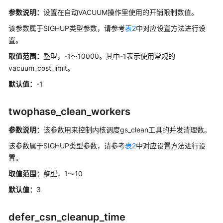
息
参数说明：
设置在自动VACUUM操作里使用的开销限制数值。
参
考
该参数属于SIGHUP类型参数，请参考
表2
中对应设置方法进行设
置。
配
取值范围：
整型，-1～10000。其中-1表示使用常规的
置
vacuum_cost_limit。
运
行
默认值：
-1
参
数
twophase_clean_workers
查
参数说明：
该参数用来控制内核调度gs_clean工具的并发清理数。
看
该参数属于SIGHUP类型参数，请参考
表2
中对应设置方法进行设
参
置。
数
当
取值范围：
整型，1～10
前
默认值：
3
取
值
defer_csn_cleanup_time