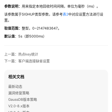
重
参数说明：
用来指定本地回收时间间隔，单位为毫秒（ms）。
设
参
该参数属于SIGHUP类型参数，请参考
表2
中对应设置方法进行设
数
置。
取值范围：
整型，0~2147483647‬。
GUC
参
默认值
：5s（即5000ms）
数
说
明
上一篇：热点key统计
下一篇：客户端连接缺省设置
GUC
使
用
相关文档
说
明
最新动态
漏洞修复策略
文
GaussDB版本策略
件
V2.0-8.x版本
位