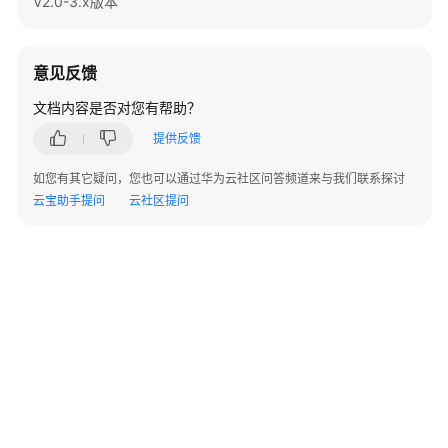
V2.0-3.x版本
置
连
意见反馈
接
和
文档内容是否对您有帮助？
认
证
提供反馈
如您有其它疑问，您也可以通过华为云社区问答频道来与我们联系探讨
资
云宝助手提问
云社区提问
源
消
耗
并
行
导
入
预
写