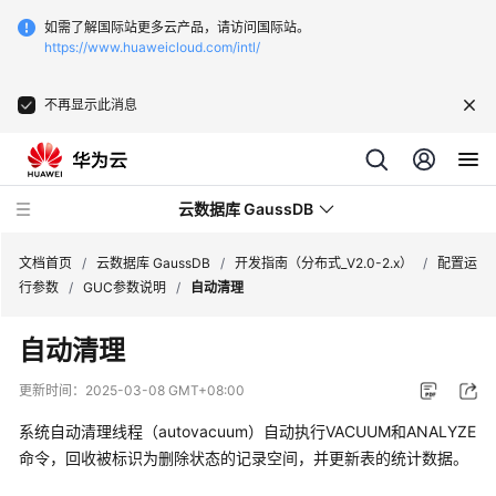
如需了解国际站更多云产品，请访问国际站。
https://www.huaweicloud.com/intl/
不再显示此消息
云数据库 GaussDB
文档首页
/
云数据库 GaussDB
/
开发指南（分布式_V2.0-2.x）
/
配置运
行参数
/
GUC参数说明
/
自动清理
最
自动清理
新
动
更新时间：
2025-03-08 GMT+08:00
态
系统自动清理线程（autovacuum）自动执行VACUUM和ANALYZE
服
命令，回收被标识为删除状态的记录空间，并更新表的统计数据。
务