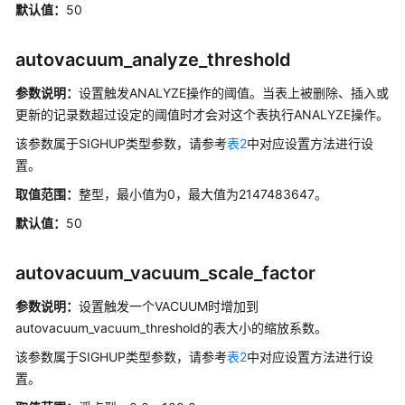
默认值：
50
指
南
autovacuum_analyze_threshold
SQL
参
参数说明：
设置触发ANALYZE操作的阈值。当表上被删除、插入或
考
更新的记录数超过设定的阈值时才会对这个表执行ANALYZE操作。
该参数属于SIGHUP类型参数，请参考
表2
中对应设置方法进行设
最
置。
佳
实
取值范围：
整型，最小值为0，最大值为2147483647。
践
默认值：
50
用
autovacuum_vacuum_scale_factor
户
自
参数说明：
设置触发一个VACUUM时增加到
定
autovacuum_vacuum_threshold的表大小的缩放系数。
义
函
该参数属于SIGHUP类型参数，请参考
表2
中对应设置方法进行设
数
置。