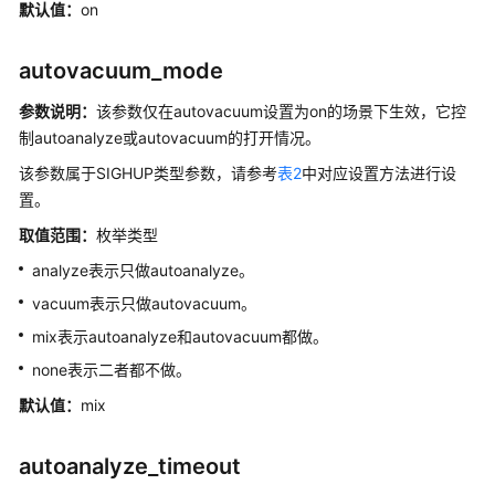
指
默认值：
on
南
（集
autovacuum_mode
中
式
参数说明：
该参数仅在autovacuum设置为on的场景下生效，它控
_V2.0-
制autoanalyze或autovacuum的打开情况。
10.x）
该参数属于SIGHUP类型参数，请参考
表2
中对应设置方法进行设
置。
开
发
取值范围：
枚举类型
指
analyze表示只做autoanalyze。
南
（分
vacuum表示只做autovacuum。
布
mix表示autoanalyze和autovacuum都做。
式
none表示二者都不做。
_V2.0-
8.x）
默认值：
mix
开
autoanalyze_timeout
发