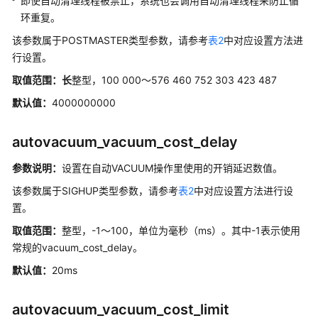
即使自动清理线程被禁止，系统也会调用自动清理线程来防止循
环重复。
逻
辑
该参数属于POSTMASTER类型参数，请参考
表2
中对应设置方法进
复
行设置。
制
取值范围：长
整型，100 000～576 460 752 303 423 487
默认值：
4000000000
GTM
模
式
autovacuum_vacuum_cost_delay
物
参数说明：
设置在自动VACUUM操作里使用的开销延迟数值。
化
该参数属于SIGHUP类型参数，请参考
表2
中对应设置方法进行设
视
置。
图
取值范围：
整型，-1～100，单位为毫秒（ms）。其中-1表示使用
错
常规的vacuum_cost_delay。
误
默认值：
20ms
日
志
autovacuum_vacuum_cost_limit
信