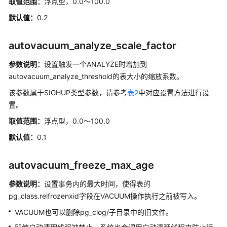
取值范围：
浮点型，0.0～100.0
存
储
默认值：
0.2
过
程
autovacuum_analyze_scale_factor
自
参数说明：
设置触发一个ANALYZE时增加到
治
autovacuum_analyze_threshold的表大小的缩放系数。
事
该参数属于SIGHUP类型参数，请参考
表2
中对应设置方法进行设
务
置。
系
取值范围：
浮点型，0.0～100.0
统
默认值：
0.1
表
和
autovacuum_freeze_max_age
系
统
参数说明：
设置事务内的最大时间，使得表的
视
pg_class.relfrozenxid字段在VACUUM操作执行之前被写入。
图
VACUUM也可以删除pg_clog/子目录中的旧文件。
Schema