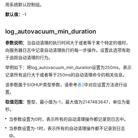
用系统默认控制组。
南
（集
默认值：
-1
中
式
log_autovacuum_min_duration
_V2.0-
3.x）
参数说明：
当自动清理的执行时间大于或者等于某个特定的值时，
向服务器日志中记录自动清理执行的每一步操作。设置此选项有助
开
于追踪自动清理的行为。
发
举例如下：将log_autovacuum_min_duration设置为250ms，表示
指
记录所有运行大于或者等于250ms的自动清理命令的相关信息。
南
（分
该参数属于SIGHUP类型参数，请参考
表2
中对应设置方法进行设
布
置。
式
取值范围：
整型，最小值为-1，最大值为2147483647，单位为毫
_V2.0-
2.x）
秒。
当参数设置为0时，表示所有的自动清理操作都记录到日志中。
数
当参数设置为-1时，表示所有的自动清理操作都不记录到日志
据
中。
库