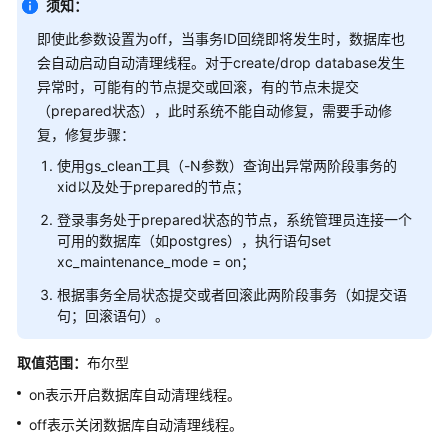
须知：
指
南
即使此参数设置为off，当事务ID回绕即将发生时，数据库也
会自动启动自动清理线程。对于create/drop database发生
开
异常时，可能有的节点提交或回滚，有的节点未提交
发
（prepared状态），此时系统不能自动修复，需要手动修
指
复，修复步骤：
南
使用gs_clean工具（-N参数）查询出异常两阶段事务的
xid以及处于prepared的节点；
开
发
登录事务处于prepared状态的节点，系统管理员连接一个
指
可用的数据库（如postgres），执行语句set
南
xc_maintenance_mode = on；
（分
根据事务全局状态提交或者回滚此两阶段事务（如提交语
布
句；回滚语句）。
式
_V2.0-
取值范围：
布尔型
10.x）
on表示开启数据库自动清理线程。
开
off表示关闭数据库自动清理线程。
发