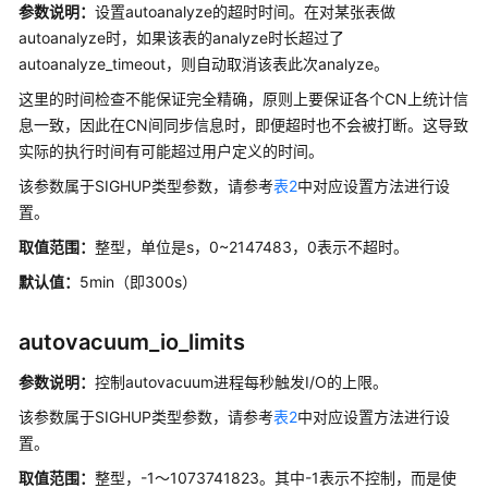
指
参数说明：
设置autoanalyze的超时时间。在对某张表做
南
autoanalyze时，如果该表的analyze时长超过了
（集
autoanalyze_timeout，则自动取消该表此次analyze。
中
这里的时间检查不能保证完全精确，原则上要保证各个CN上统计信
式
_V2.0-
息一致，因此在CN间同步信息时，即便超时也不会被打断。这导致
8.x）
实际的执行时间有可能超过用户定义的时间。
该参数属于SIGHUP类型参数，请参考
表2
中对应设置方法进行设
开
置。
发
指
取值范围：
整型，单位是s，0~2147483，0表示不超时。
南
默认值：
5min（即300s）
（分
布
autovacuum_io_limits
式
_V2.0-
参数说明：
控制autovacuum进程每秒触发I/O的上限。
3.x）
该参数属于SIGHUP类型参数，请参考
表2
中对应设置方法进行设
开
置。
发
取值范围：
整型，-1～1073741823。其中-1表示不控制，而是使
指