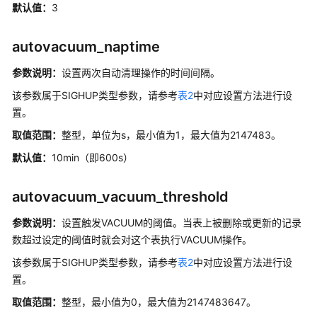
默认值：
3
开
发
autovacuum_naptime
设
参数说明：
设置两次自动清理操作的时间间隔。
计
建
该参数属于SIGHUP类型参数，请参考
表2
中对应设置方法进行设
议
置。
取值范围：
整型，单位为s，最小值为1，最大值为2147483。
应
用
默认值：
10min（即600s）
程
序
autovacuum_vacuum_threshold
开
发
参数说明：
设置触发VACUUM的阈值。当表上被删除或更新的记录
教
数超过设定的阈值时就会对这个表执行VACUUM操作。
程
该参数属于SIGHUP类型参数，请参考
表2
中对应设置方法进行设
SQL
置。
调
取值范围：
整型，最小值为0，最大值为2147483647。
优