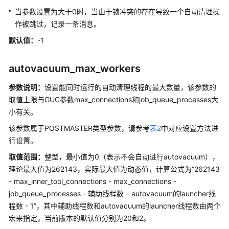
系
当参数设置为大于0时，当由于锁冲突的存在导致一个自动清理操
统
作被跳过，记录一条消息。
概
默认值：
-1
述
管
autovacuum_max_workers
理
参数说明：
设置能同时运行的自动清理线程的最大数量，该参数的
数
取值上限与GUC参数max_connections和job_queue_processes大
据
库
小有关。
安
该参数属于POSTMASTER类型参数，请参考
表2
中对应设置方法进
全
行设置。
取值范围：
整型，最小值为0（表示不会自动进行autovacuum），
数
据
理论最大值为262143，实际最大值为动态值，计算公式为“262143
库
- max_inner_tool_connections - max_connections -
使
job_queue_processes - 辅助线程数 – autovacuum的launcher线
用
程数 - 1”，其中辅助线程数和autovacuum的launcher线程数由两个
入
宏来指定，当前版本的默认值分别为20和2。
门