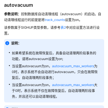
公
autovacuum
告
参数说明：
控制数据库自动清理线程（autovacuum）的启动。自
产
动清理线程运行的前提是将
track_counts
设置为on。
品
该参数属于SIGHUP类型参数，请参考
表2
中对应设置方法进行设
介
置。
绍
说明：
计
费
如果希望系统在故障恢复后，具备自动清理两阶段事务的
说
功能，请将autovacuum设置为on;
明
当设置autovacuum为on，
autovacuum_max_workers
为
0时，表示系统不会自动进行autovacuum，只会在故障恢
快
复后，自动清理两阶段事务；
速
入
当设置autovacuum为on，
autovacuum_max_workers
大
门
于0时，表示系统不仅在故障恢复后，自动清理两阶段事
务，并且还可以自动清理线程。
用
户