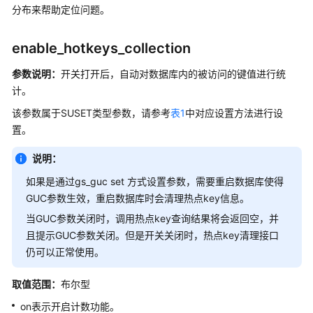
公
分布来帮助定位问题。
告
enable_hotkeys_collection
产
品
参数说明：
开关打开后，自动对数据库内的被访问的键值进行统
介
计。
绍
该参数属于SUSET类型参数，请参考
表1
中对应设置方法进行设
置。
计
费
说明：
说
明
如果是通过gs_guc set 方式设置参数，需要重启数据库使得
GUC参数生效，重启数据库时会清理热点key信息。
快
当GUC参数关闭时，调用热点key查询结果将会返回空，并
速
且提示GUC参数关闭。但是开关关闭时，热点key清理接口
入
仍可以正常使用。
门
取值范围：
布尔型
用
户
on表示开启计数功能。