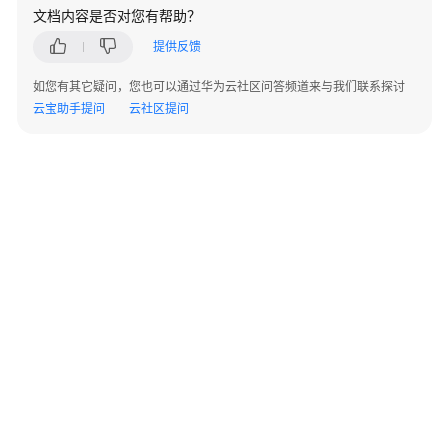
指
文档内容是否对您有帮助？
南
提供反馈
（集
中
如您有其它疑问，您也可以通过华为云社区问答频道来与我们联系探讨
式
云宝助手提问
云社区提问
_V2.0-
10.x）
开
发
指
南
（分
布
式
_V2.0-
8.x）
©2026 Huaweicloud.com 版权所有
开
黔ICP备20004760号-14
苏B2-20130048号
A2.B1.B2-20070312
发
增值电信业务经营许可证：B1.B2-20200593 | 代理域名注册服务机构：新网、西数