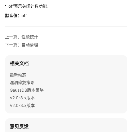
指
off表示关闭计数功能。
南
默认值：
off
开
发
指
上一篇：性能统计
南
下一篇：自动清理
开
发
相关文档
指
最新动态
南
（分
漏洞修复策略
布
GaussDB版本策略
式
V2.0-8.x版本
_V2.0-
V2.0-3.x版本
10.x）
开
意见反馈
发