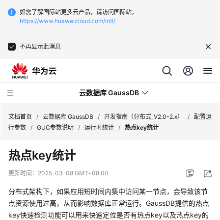
如需了解国际站更多云产品，请访问国际站。
https://www.huaweicloud.com/intl/
不再显示此消息
云数据库 GaussDB
文档首页
/
云数据库 GaussDB
/
开发指南（分布式_V2.0-2.x）
/
配置运
行参数
/
GUC参数说明
/
运行时统计
/
热点key统计
最
热点key统计
新
动
更新时间：
2025-03-08 GMT+08:00
态
分布式架构下，如果应用短时间内集中访问某一节点，会导致该节
服
点资源使用过高，从而影响数据库正常运行。
GaussDB
提供的热点
务
key快速检测功能可以用来快速定位是否有热点key以及热点key的