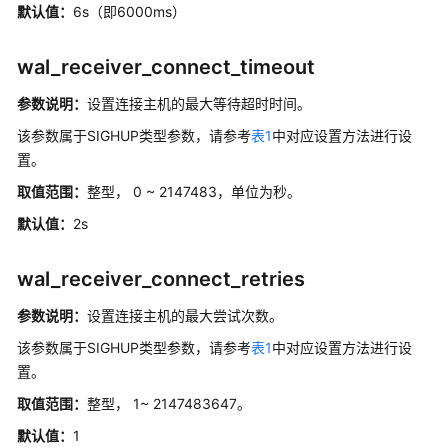
默认值：
6s（即6000ms）
系
统
概
wal_receiver_connect_timeout
述
参数说明：
设置连接主机的最大等待超时时间。
管
该参数属于SIGHUP类型参数，请参考
表1
中对应设置方法进行设
理
置。
数
取值范围：
整型， 0 ~ 2147483，单位为秒。
据
库
默认值：
2s
安
全
wal_receiver_connect_retries
数
参数说明：
设置连接主机的最大尝试次数。
据
该参数属于SIGHUP类型参数，请参考
表1
中对应设置方法进行设
库
置。
使
用
取值范围：
整型， 1~ 2147483647‬。
入
默认值：
1
门