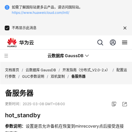
如需了解国际站更多云产品，请访问国际站。
https://www.huaweicloud.com/intl/
不再显示此消息
云数据库 GaussDB
文档首页
/
云数据库 GaussDB
/
开发指南（分布式_V2.0-2.x）
/
配置运
行参数
/
GUC参数说明
/
双机复制
/
备服务器
最
备服务器
新
动
更新时间：
2025-03-08 GMT+08:00
态
hot_standby
服
参数说明：
设置是否允许备机在恢复到minrecovery点后接受连接
务