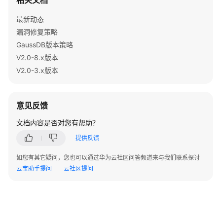
相关文档
存
储
最新动态
过
漏洞修复策略
程
GaussDB版本策略
V2.0-8.x版本
自
V2.0-3.x版本
治
事
务
意见反馈
系
文档内容是否对您有帮助？
统
表
提供反馈
和
如您有其它疑问，您也可以通过华为云社区问答频道来与我们联系探讨
系
云宝助手提问
云社区提问
统
视
图
Schema