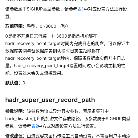
息
该参数属于SIGHUP类型参数，请参考
表1
中对应设置方法进行设
参
置。
考
取值范围
：整型，0~3600 （秒）
配
0是指不开启日志流控，1~3600是指备机能够在
置
hadr_recovery_point_target时间内完成日志的刷盘，可以保证主
运
数据库实例与备数据库实例切换时日志差距能够在
行
参
hadr_recovery_point_target秒内，保障备数据库实例升主日志
数
量。hadr_recovery_point_target设置时间过小会影响主机的性
能，设置过大会失去流控效果。
查
默认值：
0
看
参
hadr_super_user_record_path
数
当
参数说明
：该参数为流式异地容灾参数，表示备集群中
前
hadr_disaster用户的加密文件存放路径。该参数属于SIGHUP类型
取
参数，请参考
表2
中方式对应设置方法进行设置。
值
修改建议：
由流式容灾密码传递工具自动设置，不需要用户手动添