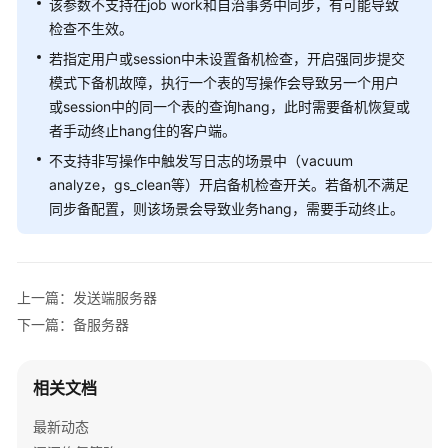
该参数不支持在job work和自治事务中同步，有可能导致
置
检查不生效。
连
若指定用户或session中未设置备机检查，开启强同步提交
接
模式下备机故障，执行一个表的写操作会导致另一个用户
和
或session中的同一个表的查询hang，此时需要备机恢复或
认
者手动终止hang住的客户端。
证
不支持非写操作中触发写日志的场景中（vacuum
analyze，gs_clean等）开启备机检查开关。若备机不满足
资
源
同步备配置，则该场景会导致业务hang，需要手动终止。
消
耗
上一篇：发送端服务器
并
行
下一篇：备服务器
导
入
相关文档
预
最新动态
写