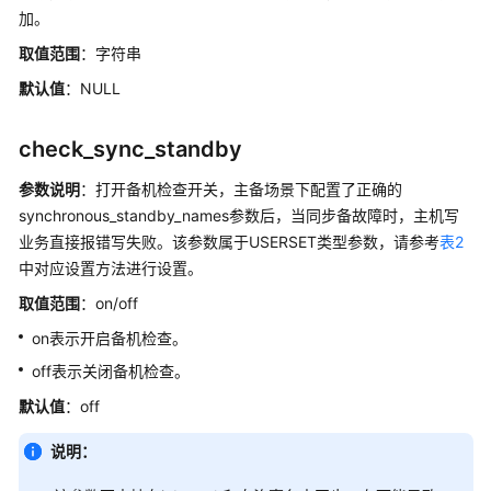
重
加。
设
取值范围
：字符串
参
数
默认值
：NULL
GUC
check_sync_standby
参
数
参数说明
：打开备机检查开关，主备场景下配置了正确的
说
synchronous_standby_names参数后，当同步备故障时，主机写
明
业务直接报错写失败。该参数属于USERSET类型参数，请参考
表2
中对应设置方法进行设置。
GUC
使
取值范围
：on/off
用
on表示开启备机检查。
说
off表示关闭备机检查。
明
默认值
：off
文
件
说明：
位