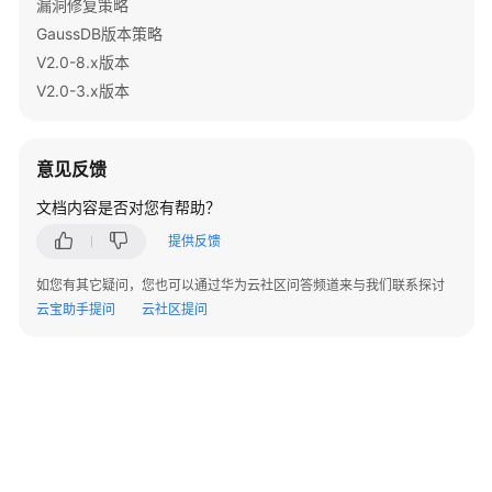
漏洞修复策略
式
日
GaussDB版本策略
志
V2.0-8.x版本
V2.0-3.x版本
双
机
复
意见反馈
制
文档内容是否对您有帮助？
发
提供反馈
送
端
如您有其它疑问，您也可以通过华为云社区问答频道来与我们联系探讨
服
云宝助手提问
云社区提问
务
器
主
服
务
器