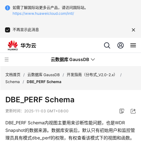
如需了解国际站更多云产品，请访问国际站。
https://www.huaweicloud.com/intl/
不再显示此消息
云数据库 GaussDB
文档首页
/
云数据库 GaussDB
/
开发指南（分布式_V2.0-2.x）
/
Schema
/
DBE_PERF Schema
最
DBE_PERF Schema
新
动
更新时间：
2025-11-03 GMT+08:00
态
DBE_PERF Schema内视图主要用来诊断性能问题，也是WDR
服
Snapshot的数据来源。数据库安装后，默认只有初始用户和监控管
务
理员具有模式dbe_perf的权限，有权查看该模式下的视图和函数。