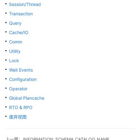
指
Session/Thread
南
Transaction
Query
开
发
Cache/IO
指
Comm
南
Utility
开
Lock
发
Wait Events
指
Configuration
南
（分
Operator
布
Global Plancache
式
RTO & RPO
_V2.0-
10.x）
废弃视图
开
发
上一篇：INFORMATION_SCHEMA_CATALOG_NAME