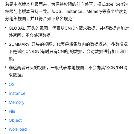
公
若是由老版本升级而来，为保持权限的前向兼容，模式dbe_perf的
告
权限与老版本保持一致。从OS、Instance、Memory等多个维度划
分组织视图，并且符合如下命名规范：
产
GLOBAL_开头的视图，代表从
CN/DN
请求数据，并将数据追加对
品
外返回，不会处理数据。
介
绍
SUMMARY_开头的视图，代表是将
集群
内的数据概述，多数情况
下是返回
CN/DN
(有时只有
CN
的)的数据，会对数据进行加工和汇
计
聚。
费
非这两者开头的视图，一般代表本地视图，不会向其它
CN/DN
请
说
求数据。
明
OS
快
Instance
速
Memory
入
门
File
Object
用
Workload
户