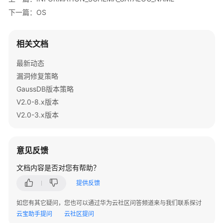
指
下一篇：OS
南
（集
中
相关文档
式
_V2.0-
最新动态
10.x）
漏洞修复策略
GaussDB版本策略
开
V2.0-8.x版本
发
指
V2.0-3.x版本
南
（分
布
意见反馈
式
文档内容是否对您有帮助？
_V2.0-
8.x）
提供反馈
开
如您有其它疑问，您也可以通过华为云社区问答频道来与我们联系探讨
发
云宝助手提问
云社区提问