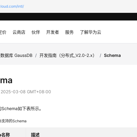
loud.com/intl/
定价
云商店
伙伴
开发者
服务
了解华为云
数据库 GaussDB
/
开发指南（分布式_V2.0-2.x）
/
Schema
ema
：
2025-03-08 GMT+08:00
的Schema如下表所示。
B
支持的Schema
ma名称
描述