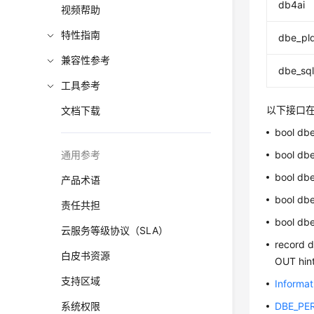
db4ai
视频帮助
特性指南
dbe_pl
兼容性参考
dbe_sql_
工具参考
以下接口
文档下载
bool dbe
通用参考
bool dbe
bool dbe
产品术语
bool dbe
责任共担
bool dbe
云服务等级协议（SLA）
record d
白皮书资源
OUT hint
支持区域
Informa
系统权限
DBE_PE