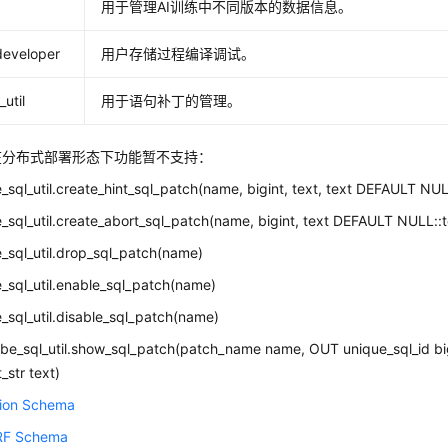
用于管理AI训练中不同版本的数据信息。
developer
用户存储过程编译调试。
util
用于语句补丁的管理。
在分布式部署形态下功能暂不支持：
_sql_util.create_hint_sql_patch(name, bigint, text, text DEFAULT NU
_sql_util.create_abort_sql_patch(name, bigint, text DEFAULT NULL::
_sql_util.drop_sql_patch(name)
_sql_util.enable_sql_patch(name)
_sql_util.disable_sql_patch(name)
be_sql_util.show_sql_patch(patch_name name, OUT unique_sql_id bi
_str text)
tion Schema
RF Schema