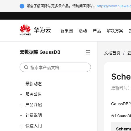
如需了解国际站更多云产品，请访问国际站。
https://www.huaweic
智果园
活动
产品
解决方案
云数据库 GaussDB
文档首页
/
云
Sch
最新动态
更新时间
服务公告
GaussDB
产品介绍
计费说明
表1
GaussD
快速入门
Sche