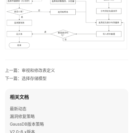
指
南
开
发
指
南
开
发
指
上一篇：审视和修改表定义
南
下一篇：选择存储模型
（分
布
式
相关文档
_V2.0-
10.x）
最新动态
漏洞修复策略
开
GaussDB版本策略
发
V2.0-8.x版本