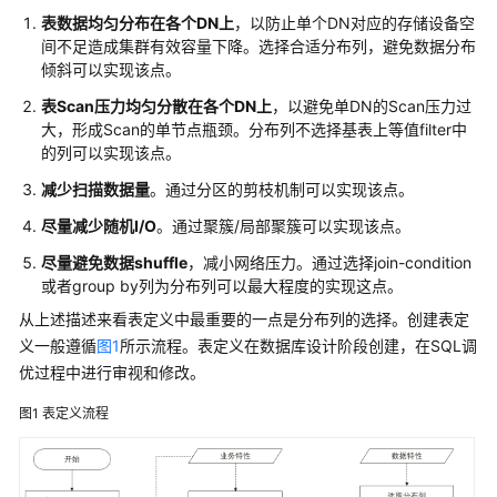
公
表数据均匀分布在各个
DN
上
，以防止单个
DN
对应的存储设备空
告
间不足造成
集群
有效容量下降。选择合适分布列，避免数据分布
倾斜可以实现该点。
产
表
Scan
压力均匀分散在各个
DN
上
，以避免单
DN
的Scan压力过
品
大，形成Scan的单节点瓶颈。分布列不选择基表上等值filter中
介
的列可以实现该点。
绍
减少扫描数据量
。通过分区的剪枝机制可以实现该点。
计
尽量减少随机
I/O
。通过聚簇/局部聚簇可以实现该点。
费
说
尽量避免数据
shuffle
，减小网络压力。通过选择join-condition
明
或者group by列为分布列可以最大程度的实现这点。
从上述描述来看表定义中最重要的一点是分布列的选择。创建表定
快
义一般遵循
图1
所示流程。表定义在数据库设计阶段创建，在SQL调
速
优过程中进行审视和修改。
入
门
图1
表定义流程
用
户