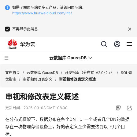
如需了解国际站更多云产品，请访问国际站。
https://www.huaweicloud.com/intl/
不再显示此消息
云数据库 GaussDB
文档首页
/
云数据库 GaussDB
/
开发指南（分布式_V2.0-2.x）
/
SQL调
优指南
/
审视和修改表定义
/
审视和修改表定义概述
最
审视和修改表定义概述
新
动
更新时间：
2025-03-08 GMT+08:00
态
在分布式框架下，数据分布在各个
DN
上。一个或者几个
DN
的数据
服
存在一块物理存储设备上，好的表定义至少需要达到以下几个目
务
标：