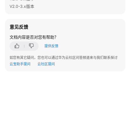
指
V2.0-3.x版本
南
（集
中
意见反馈
式
_V2.0-
文档内容是否对您有帮助？
10.x）
提供反馈
开
如您有其它疑问，您也可以通过华为云社区问答频道来与我们联系探讨
发
云宝助手提问
云社区提问
指
南
（分
布
式
_V2.0-
8.x）
开
发