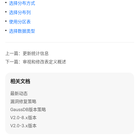
公
选择分布方式
告
选择分布列
使用分区表
产
品
选择数据类型
介
绍
上一篇：更新统计信息
计
下一篇：审视和修改表定义概述
费
说
明
相关文档
最新动态
快
速
漏洞修复策略
入
GaussDB版本策略
门
V2.0-8.x版本
V2.0-3.x版本
用
户