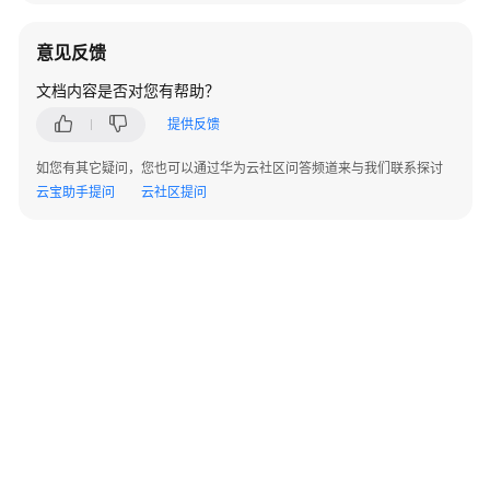
指
南
意见反馈
开
文档内容是否对您有帮助？
发
提供反馈
指
南
如您有其它疑问，您也可以通过华为云社区问答频道来与我们联系探讨
云宝助手提问
云社区提问
调
优
指
南
参
考
最
佳
实
践