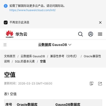
如需了解国际站更多云产品，请访问国际站。
https://www.huaweicloud.com/intl/
不再显示此消息
云数据库 GaussDB
文档首页
/
云数据库 GaussDB
/
兼容性参考（分布式）
/
Oracle兼容性
说明
/
SQL的基本元素
/
空值
最
空值
新
动
更新时间：
2026-03-23 GMT+08:00
态
表1
空值
服
务
序号
Oracle数据库
GaussDB数据库