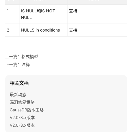
公
告
1
IS NULL和IS NOT
支持
NULL
产
品
2
NULLS in conditions
支持
介
绍
计
上一篇：格式模型
费
下一篇：注释
说
明
相关文档
快
最新动态
速
入
漏洞修复策略
门
GaussDB版本策略
V2.0-8.x版本
用
V2.0-3.x版本
户