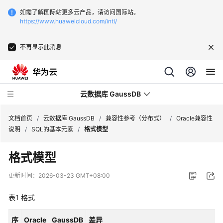
如需了解国际站更多云产品，请访问国际站。
https://www.huaweicloud.com/intl/
不再显示此消息
云数据库 GaussDB
文档首页
/
云数据库 GaussDB
/
兼容性参考（分布式）
/
Oracle兼容性
说明
/
SQL的基本元素
/
格式模型
最
格式模型
新
动
更新时间：
2026-03-23 GMT+08:00
态
表1
格式
服
务
序
Oracle
GaussDB
差异