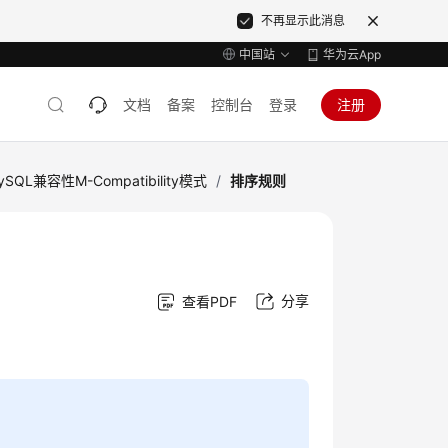
不再显示此消息
中国站
华为云App
文档
备案
控制台
登录
注册
ySQL兼容性M-Compatibility模式
/
排序规则
分享
查看PDF