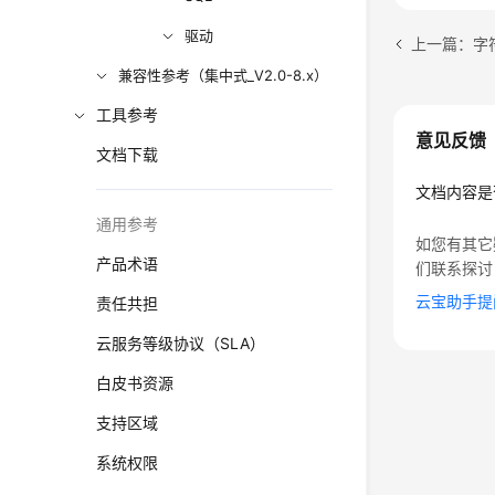
驱动
上一篇：字
兼容性参考（集中式_V2.0-8.x）
工具参考
意见反馈
文档下载
文档内容是
通用参考
如您有其它
产品术语
们联系探讨
云宝助手提
责任共担
云服务等级协议（SLA）
白皮书资源
支持区域
系统权限