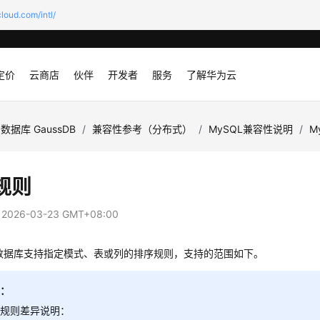
loud.com/intl/
定价
云商店
伙伴
开发者
服务
了解华为云
数据库 GaussDB
/
兼容性参考（分布式）
/
MySQL兼容性说明
/
M
规则
：
2026-03-23 GMT+08:00
DB数据库支持指定模式、表或列的排序规则，支持的范围如下。
明：
序规则差异说明：