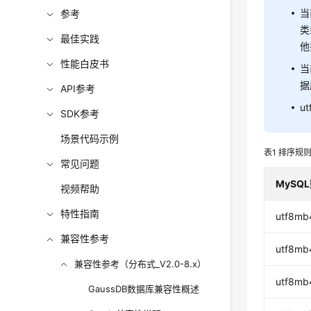
当
参考
类
最佳实践
他
性能白皮书
当
据
API参考
u
SDK参考
场景代码示例
表1
排序规
常见问题
MySQ
视频帮助
特性指南
utf8mb4
兼容性参考
utf8mb
兼容性参考（分布式_V2.0-8.x）
utf8mb
GaussDB数据库兼容性概述