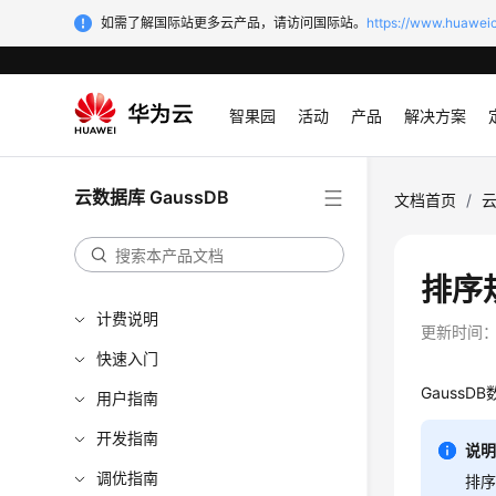
如需了解国际站更多云产品，请访问国际站。
https://www.huaweic
智果园
活动
产品
解决方案
云数据库 GaussDB
最新动态
文档首页
/
云
服务公告
产品介绍
排序
计费说明
更新时间
快速入门
Gauss
用户指南
开发指南
说
调优指南
排