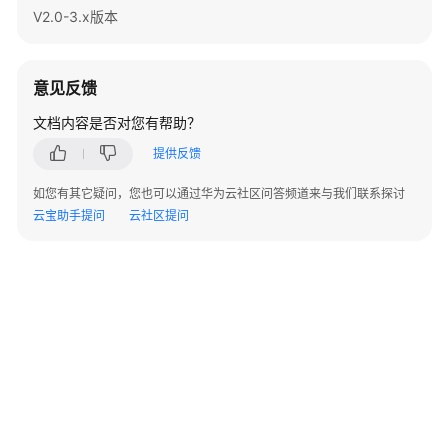
指
V2.0-3.x版本
南
开
意见反馈
发
指
文档内容是否对您有帮助？
南
提供反馈
调
如您有其它疑问，您也可以通过华为云社区问答频道来与我们联系探讨
优
云宝助手提问
云社区提问
指
南
参
考
最
佳
实
践