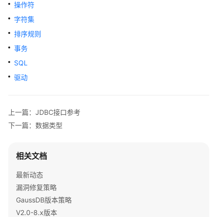
公
操作符
告
字符集
排序规则
产
品
事务
介
SQL
绍
驱动
计
费
上一篇：JDBC接口参考
说
明
下一篇：数据类型
快
相关文档
速
入
最新动态
门
漏洞修复策略
GaussDB版本策略
用
户
V2.0-8.x版本