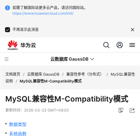
如需了解国际站更多云产品，请访问国际站。
https://www.huaweicloud.com/intl/
不再显示此消息
云数据库 GaussDB
文档首页
/
云数据库 GaussDB
/
兼容性参考（分布式）
/
MySQL兼容性
说明
/
MySQL兼容性M-Compatibility模式
最
MySQL兼容性M-Compatibility模式
新
动
更新时间：
2026-03-23 GMT+08:00
态
数据类型
服
系统函数
务