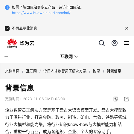
如需了解国际站更多云产品，请访问国际站。
https://www.huaweicloud.com/intl/
不再显示此消息
互联网
文档首页
/
互联网
/
今日人才数智员工解决方案
/
附录
/
背景信息
背景信息
搭
建
更新时间：
2023-11-06 GMT+08:00
跨
境
企业数智员工解决方案是基于盘古大语言模型开发。盘古大模型致
多
力于深耕行业，打造金融、政务、制造、矿山、气象、铁路等领域
店
行业大模型和能力集，将行业知识know-how与大模型能力相结
铺
合，重塑千行百业，成为各组织、企业、个人的专家助手。