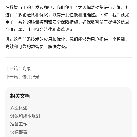
统
在数智员工的开发过程中，我们使用了大规模数据集进行训练，并
一
进行了多轮迭代和优化，以提升其性能和准确性。同时，我们还采
管
用了一系列的质量控制和安全保障措施，确保数智员工提供的信息
理
平
准确可靠，并且符合法律和道德规范。
台
通过这些前沿技术的应用和优化，我们能够为用户提供一个智能、
高效和可靠的数智员工解决方案。
搭
建
跨
上一篇：附录
境
下一篇：修订记录
电
商
店
相关文档
铺
管
方案概述
理
资源和成本规划
环
准备工作
境
快速部署