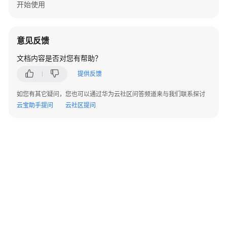
电
开始使用
商
秒
杀
意见反馈
大
促
文档内容是否对您有帮助？
数
提供反馈
据
库
如您有其它疑问，您也可以通过华为云社区问答频道来与我们联系探讨
解
云宝助手提问
云社区提问
决
方
案
基
于
云
搜
索
服
务