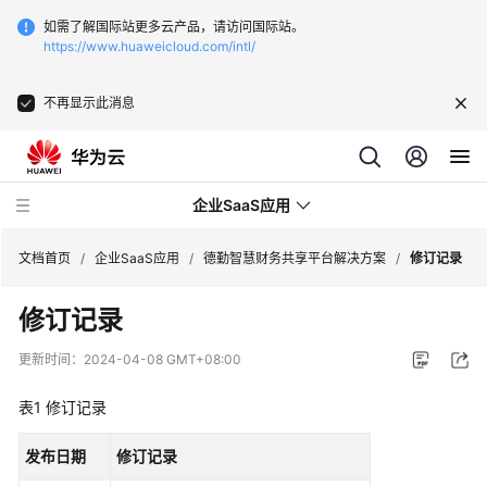
如需了解国际站更多云产品，请访问国际站。
https://www.huaweicloud.com/intl/
不再显示此消息
企业SaaS应用
文档首页
/
企业SaaS应用
/
德勤智慧财务共享平台解决方案
/
修订记录
修订记录
北
京
更新时间：
2024-04-08 GMT+08:00
易
动
表1
修订记录
纷
享
发布日期
修订记录
客