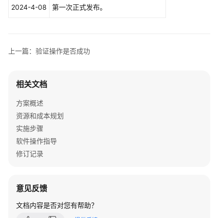
户
2024-4-08
第一次正式发布。
管
理
解
决
上一篇：验证操作是否成功
方
案
相关文档
用
友
方案概述
BIP
资源和成本规划
大
实施步骤
型
软件操作指导
企
修订记录
业
数
智
化
意见反馈
速
文档内容是否对您有帮助？
达