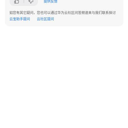
包
提供反馈
On
华
如您有其它疑问，您也可以通过华为云社区问答频道来与我们联系探讨
为
云宝助手提问
云社区提问
云
解
决
方
案
实
践
易
路
People+一
站
式
©2026 Huaweicloud.com 版权所有
黔ICP备20004760号-14
苏B2-20130048号
HCM
A2.B1.B2-20070312
增值电信业务经营许可证：B1.B2-20200593 | 代理域名注册服务机构：新网、西数
人
电子营业执照
贵公网安备 52990002000093号
力
资