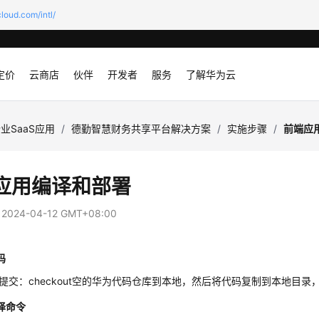
loud.com/intl/
定价
云商店
伙伴
开发者
服务
了解华为云
业SaaS应用
/
德勤智慧财务共享平台解决方案
/
实施步骤
/
前端应
应用编译和部署
：
2024-04-12 GMT+08:00
码
码提交：checkout空的华为代码仓库到本地，然后将代码复制到本地目录，先然
译命令