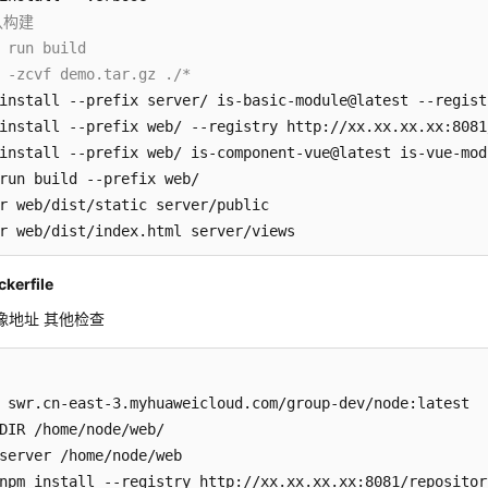
认构建
 run build
 -zcvf demo.tar.gz ./*
install --prefix server/ is-basic-module@latest --regist
install --prefix web/ --registry http://xx.xx.xx.xx:8081
install --prefix web/ is-component-vue@latest is-vue-mod
r web/dist/index.html server/views
kerfile
像地址 其他检查
 swr.cn-east-3.myhuaweicloud.com/group-dev/node:latest

DIR /home/node/web/

server /home/node/web

npm install --registry http://xx.xx.xx.xx:8081/repositor