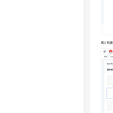
图3
构建