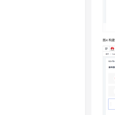
图4
构建