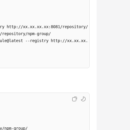
ry http://xx.xx.xx.xx:8081/repository/npm-group/

/repository/npm-group/

ule@latest --registry http://xx.xx.xx.xx:8081/repository/
y/npm-group/
