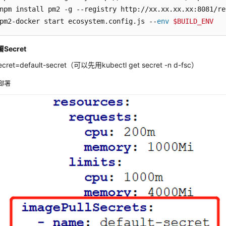
npm install pm2 -g --registry http://xx.xx.xx.xx:8081/re
pm2-docker start ecosystem.config.js --
env
$BUILD_ENV
Secret
ecret=default-secret（可以先用kubectl get secret -n d-fsc）
部署