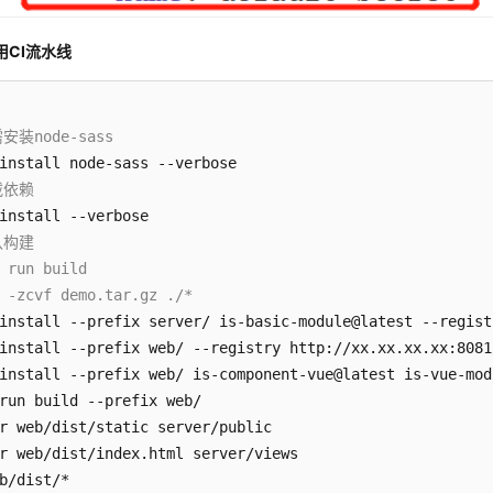
用CI流水线
安装node-sass
载依赖
认构建
 run build
 -zcvf demo.tar.gz ./*
install --prefix server/ is-basic-module@latest --regist
install --prefix web/ --registry http://xx.xx.xx.xx:8081
install --prefix web/ is-component-vue@latest is-vue-mod
r web/dist/index.html server/views

b/dist/*
