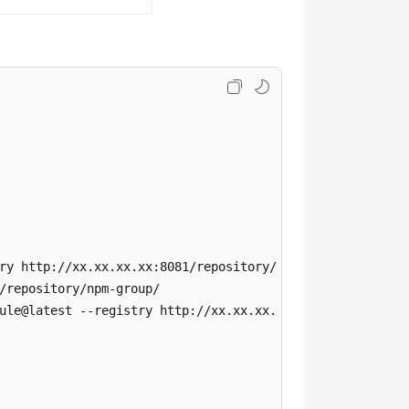
ry http://xx.xx.xx.xx:8081/repository/npm-group/

/repository/npm-group/

ule@latest --registry http://xx.xx.xx.xx:8081/repository/