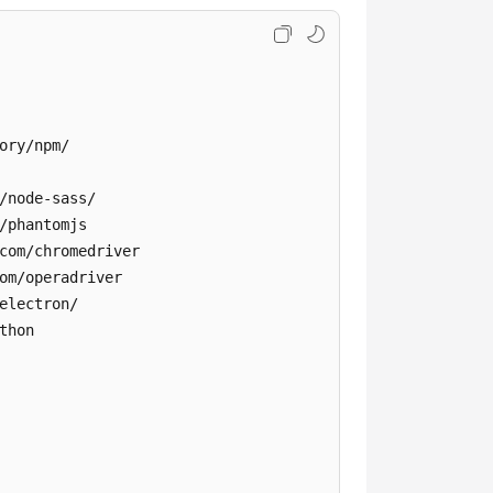
ory/npm/

/node-sass/

/phantomjs

com/chromedriver

om/operadriver

electron/

hon
