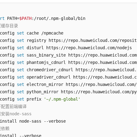
rt
 PATH=
$PATH
置缓存目录
config 
set
 cache /npmcache

config 
set
 registry https://repo.huaweicloud.com/reposit
config 
set
 disturl https://repo.huaweicloud.com/nodejs

config 
set
 sass_binary_site https://repo.huaweicloud.com
config 
set
 phantomjs_cdnurl https://repo.huaweicloud.com
config 
set
 chromedriver_cdnurl https://repo.huaweicloud.
config 
set
 operadriver_cdnurl https://repo.huaweicloud.c
config 
set
 electron_mirror https://repo.huaweicloud.com/
config 
set
 python_mirror https://repo.huaweicloud.com/pyt
config 
set
 prefix 
'~/.npm-global'
下配置前端编译
安装node-sass
载依赖