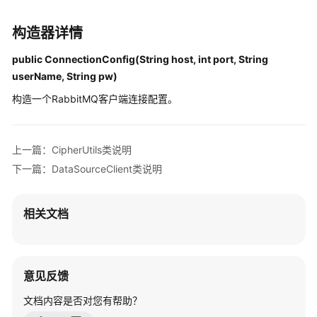
说
明
构造器详情
快
public ConnectionConfig(String host, int port, String
速
userName, String pw)
入
门
构造一个RabbitMQ客户端连接配置。
用
户
上一篇：CipherUtils类说明
指
下一篇：DataSourceClient类说明
南
最
相关文档
佳
实
践
意见反馈
开
文档内容是否对您有帮助？
发