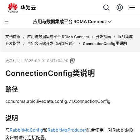
应用与数据集成平台 ROMA Connect
文档首页
/
应用与数据集成平台 ROMA Connect
/
开发指南
/
服务集成
开发指导
/
自定义后端开发（函数后端）
/
ConnectionConfig类说明
最
更新时间：
2022-09-01 GMT+08:00
新
动
ConnectionConfig类说明
态
路径
产
品
com.roma.apic.livedata.config.v1.ConnectionConfig
介
绍
说明
计
与
RabbitMqConfig
和
RabbitMqProducer
配合使用，对RabbitMQ
费
客户端进行连接配置。