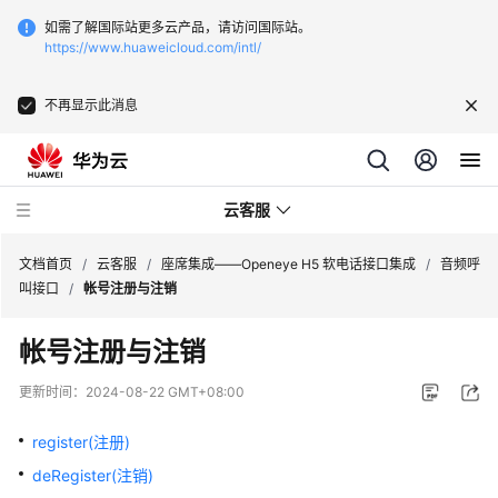
如需了解国际站更多云产品，请访问国际站。
https://www.huaweicloud.com/intl/
不再显示此消息
云客服
文档首页
/
云客服
/
座席集成——Openeye H5 软电话接口集成
/
音频呼
叫接口
/
帐号注册与注销
最
帐号注册与注销
新
动
更新时间：
2024-08-22 GMT+08:00
态
register(注册)
产
deRegister(注销)
品