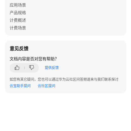
向
应用场景
应
产品规格
用
计费概述
集
计费场景
成
南
意见反馈
向
设
文档内容是否对您有帮助？
备
接
提供反馈
入
如您有其它疑问，您也可以通过华为云社区问答频道来与我们联系探讨
云宝助手提问
云社区提问
整
体
接
入
架
构