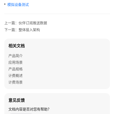
入
模拟设备测试
门
用
上一篇：伙伴订阅推送数据
户
下一篇：整体接入架构
指
南
相关文档
开
发
产品简介
指
应用场景
南
产品规格
计费概述
开
计费场景
发
前
必
读
意见反馈
文档内容是否对您有帮助？
北