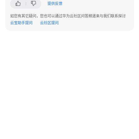
向
提供反馈
应
如您有其它疑问，您也可以通过华为云社区问答频道来与我们联系探讨
用
云宝助手提问
云社区提问
集
成
南
向
设
备
接
入
整
体
接
入
©2026 Huaweicloud.com 版权所有
黔ICP备20004760号-14
苏B2-20130048号
架
A2.B1.B2-20070312
增值电信业务经营许可证：B1.B2-20200593 | 代理域名注册服务机构：新网、西数
构
电子营业执照
贵公网安备 52990002000093号