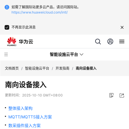
如需了解国际站更多云产品，请访问国际站。
https://www.huaweicloud.com/intl/
不再显示此消息
智能设施云平台
文档首页
/
智能设施云平台
/
开发指南
/
南向设备接入
南向设备接入
产
品
更新时间：
2025-10-10 GMT+08:00
介
绍
整体接入架构
MQTT/MQTTS接入方案
快
速
数采插件接入方案