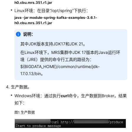
操
h0.cbu.mrs.351.r1.jar
作
Linux环境：在目录“/opt/spring”下执行：
指
java -jar module-spring-kafka-examples-3.6.1-
南
h0.cbu.mrs.351.r1.jar
（LTS
版）
说明：
其中JDK版本支持JDK17和JDK 21。
组
在Linux环境下，MRS集群中JDK 17版本的Java运行环
件
操
境（JRE）提供的命令行工具的路径为：
作
${BIGDATA_HOME}/common/runtime/jdk-
指
17.0.13/bin。
南
（普
生产数据。
通
Windows环境：通过执行
curl
命令，生产数据到Broker。结果
版）
如下：
最
图1
生产数据
佳
实
践