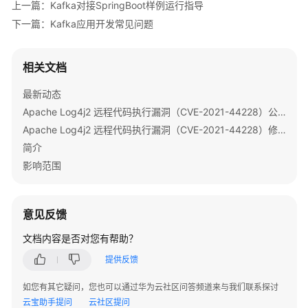
上一篇：Kafka对接SpringBoot样例运行指导
简
下一篇：Kafka应用开发常见问题
介
获
相关文档
取
MRS
最新动态
应
Apache Log4j2 远程代码执行漏洞（CVE-2021-44228）公告
用
Apache Log4j2 远程代码执行漏洞（CVE-2021-44228）修复指导
开
简介
发
样
影响范围
例
工
程
意见反馈
文档内容是否对您有帮助？
MRS
组
提供反馈
件
应
如您有其它疑问，您也可以通过华为云社区问答频道来与我们联系探讨
用
云宝助手提问
云社区提问