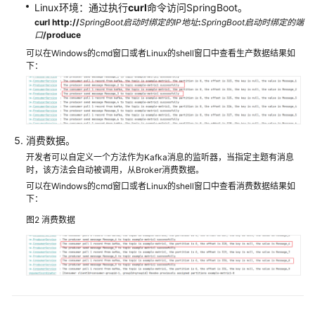
Linux环境：通过执行
curl
命令访问SpringBoot。
curl http://
SpringBoot启动时绑定的IP地址
:
SpringBoot启动时绑定的端
开
口
/produce
发
可以在Windows的cmd窗口或者Linux的shell窗口中查看生产数据结果如
指
下：
南
开
发
消费数据。
指
南
开发者可以自定义一个方法作为Kafka消息的监听器，当指定主题有消息
时，该方法会自动被调用，从Broker消费数据。
（LTS
可以在Windows的cmd窗口或者Linux的shell窗口中查看消费数据结果如
版）
下：
MRS
图2
消费数据
组
件
应
用
开
发