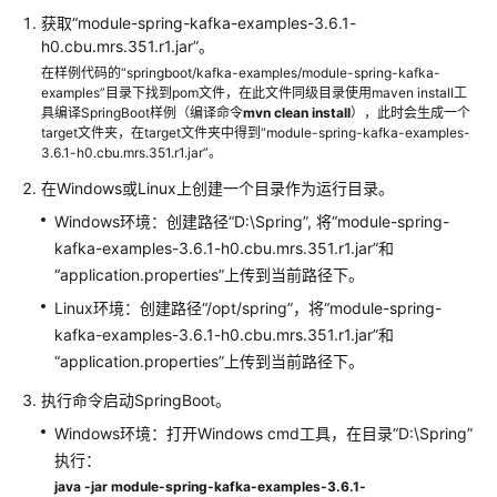
介
获取“module-spring-kafka-examples-3.6.1-
绍
h0.cbu.mrs.351.r1.jar”。
在样例代码的“springboot/kafka-examples/module-spring-kafka-
计
examples”目录下找到pom文件，在此文件同级目录使用maven install工
费
具编译SpringBoot样例（编译命令
mvn clean install
），此时会生成一个
说
target文件夹，在target文件夹中得到“module-spring-kafka-examples-
明
3.6.1-h0.cbu.mrs.351.r1.jar”。
在Windows或Linux上创建一个目录作为运行目录。
快
Windows环境：创建路径“D:\Spring”, 将“module-spring-
速
kafka-examples-3.6.1-h0.cbu.mrs.351.r1.jar”和
入
门
“application.properties”上传到当前路径下。
Linux环境：创建路径“/opt/spring”，将“module-spring-
用
kafka-examples-3.6.1-h0.cbu.mrs.351.r1.jar”和
户
“application.properties”上传到当前路径下。
指
南
执行命令启动SpringBoot。
Windows环境：打开Windows cmd工具，在目录“D:\Spring”
组
执行：
件
java -jar module-spring-kafka-examples-3.6.1-