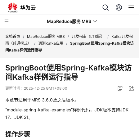
MapReduce服务 MRS
文档首页
/
MapReduce服务 MRS
/
开发指南（LTS版）
/
Kafka开发指
南（普通模式）
/
调测Kafka应用
/
SpringBoot使用Spring-Kafka模块访
问Kafka样例运行指导
最
新
SpringBoot使用Spring-Kafka模块访
动
问Kafka样例运行指导
态
更新时间：
2025-12-25 GMT+08:00
服
务
本章节适用于MRS 3.6.0及之后版本。
公
“module-spring-kafka-examples”样例代码，JDK版本支持JDK
告
17、JDK 21。
产
品
操作步骤