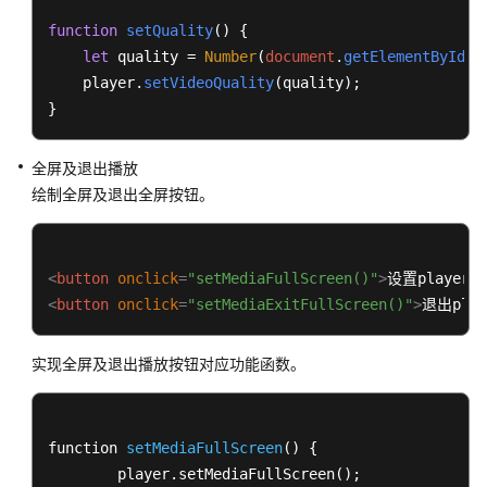
function
setQuality
(
) {

let
 quality = 
Number
(
document
.
getElementById
(
"
    player.
setVideoQuality
(quality);

}
全屏及退出播放
绘制全屏及退出全屏按钮。
<
button
onclick
=
"setMediaFullScreen()"
>
设置player
<
button
onclick
=
"setMediaExitFullScreen()"
>
退出pla
实现全屏及退出播放按钮对应功能函数。
function 
setMediaFullScreen
() {

	player
.setMediaFullScreen
();
