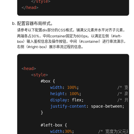
</
style
>
指
</
head
>
南
Android
配置容器布局样式。
SDK
请参考以下配置div部分的CSS格式，铺满父元素并水平对齐子元素，
开
两端各占30%，中间container固定为600px。以满足左侧（#left-
box）输入鉴权信息及操作按钮，中间（#container）进行串流演示，
发
右侧（#right-box）展示串流过程的信息。
指
南
<
head
>
JavaScript
<
style
>
SDK
#box
 {

开
width
: 
100%
;                
/* 宽
发
height
: 
100%
;               
/* 高
指
display
: flex;              
/* 开
南
justify-content
: space-between;  
/
        }

JavaScript
SDK
#left-box
 {

开
width
:
30%
;		
/* 宽度为父元素（