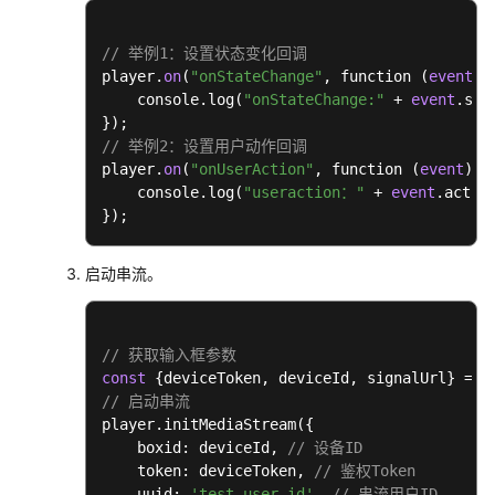
// 举例1：设置状态变化回调
player.
on
(
"onStateChange"
, function (
event
) {
    console.log(
"onStateChange:"
 + 
event
.stat
// 举例2：设置用户动作回调
player.
on
(
"onUserAction"
, function (
event
) {

    console.log(
"useraction："
 + 
event
.action
});
启动串流。
// 获取输入框参数
const
 {deviceToken, deviceId, signalUrl} = 
a
// 启动串流
player.initMediaStream({

    boxid: deviceId, 
// 设备ID
    token: deviceToken, 
// 鉴权Token
    uuid: 
'test-user-id'
, 
// 串流用户ID