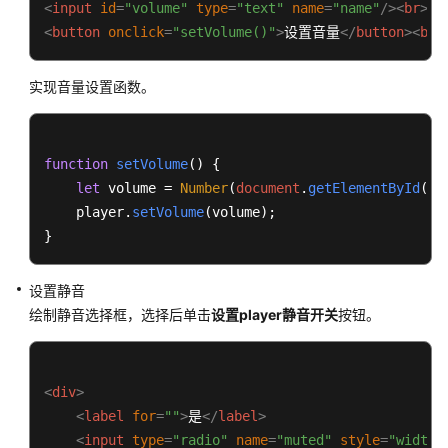
<
input
id
=
"volume"
type
=
"text"
name
=
"name"
/>
<
br
>
<
button
onclick
=
"setVolume()"
>
设置音量
</
button
>
<
br
>
实现音量设置函数。
function
setVolume
(
) {

let
 volume = 
Number
(
document
.
getElementById
(
"v
    player.
setVolume
(volume);

}
设置静音
绘制静音选择框，选择后单击
设置player静音开关
按钮。
<
div
>
<
label
for
=
""
>
是
</
label
>
<
input
type
=
"radio"
name
=
"muted"
style
=
"width: