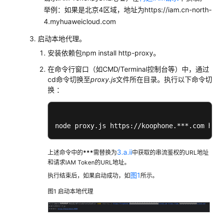
举例：如果是北京4区域，地址为https://iam.cn-north-
if
 (req.method === 
'OPTIONS'
) {

4.myhuaweicloud.com
        res.
writeHead
(
204
);

        res.
end
();

启动本地代理。
return
;

    }

安装依赖包npm install http-proxy。
在命令行窗口（如CMD/Terminal控制台等）中，通过
cd命令切换至
proxy.js
文件所在目录。执行以下命令切
if
 (path === 
'/v3/auth/tokens'
) {

换 ：
        proxyToken.
web
(req, res);

    } 
else
 {

        proxyAuth.
web
(req, res);

    }

node proxy.js https://koophone.***.com htt
});

3.a.ii
上述命令中的
***
需替换为
中获取的串流鉴权的URL地址
和请求IAM Token的URL地址。
// 启动服务
图1
执行结束后，如果启动成功，如
所示。
server.
listen
(PORT, () => {

    console.
log
(
'跨域代理服务已启动'
);

图1
启动本地代理
    console.
log
(`本地地址: 
http
://
localhost
:$
});