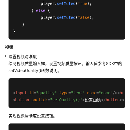
            player.
setMuted
(
true
);

        } 
else
 {

            player.
setMuted
(
false
);

    }

}
视频
设置视频清晰度
绘制视频质量输入框，设置视频质量按钮。输入值参考SDK中的
setVideoQuality()函数说明。
<
input
id
=
"quality"
type
=
"text"
name
=
"name"
/>
<
br
>
<
button
onclick
=
"setQuality()"
>
设置画质
</
button
>
<
br
实现视频清晰度设置按钮。