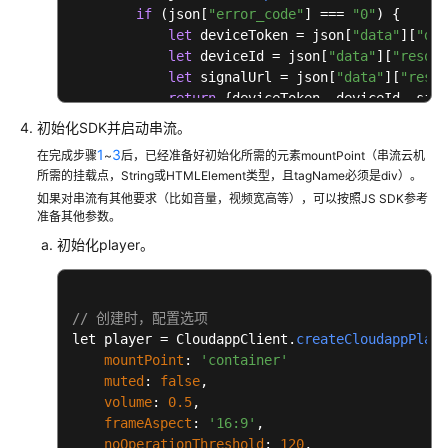
if
 (json[
"error_code"
] === 
"0"
) {

let
 deviceToken = json[
"data"
][
"dev
let
 deviceId = json[
"data"
][
"resour
let
 signalUrl = json[
"data"
][
"resou
return
 {deviceToken, deviceId, sign
        } 
else
 {

初始化SDK并启动串流。
// 请求异常
1
3
在完成步骤
~
后，已经准备好初始化所需的元素mountPoint（串流云机
alert
(json[
"error_msg"
]);

所需的挂载点，String或HTMLElement类型，且tagName必须是div）。
        }

如果对串流有其他要求（比如音量，视频宽高等），可以按照JS SDK参考
    });

准备其他参数。
}
初始化player。
// 创建时，配置选项
let player = CloudappClient.
createCloudappPlaye
mountPoint
: 
'container'
muted
: 
false
,

volume
: 
0.5
,

frameAspect
: 
'16:9'
,

noOperationThreshold
: 
120
,
