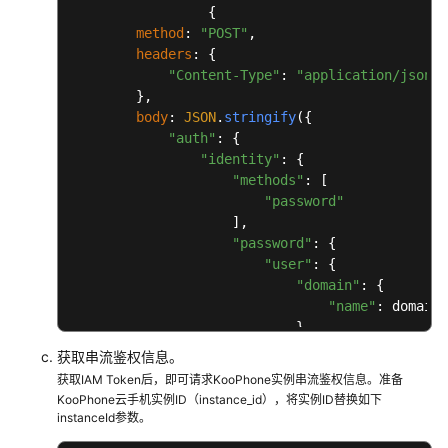
                 {

method
: 
"POST"
,

headers
: {

"Content-Type"
: 
"application/json"
,

        },

body
: 
JSON
.
stringify
({

"auth"
: {

"identity"
: {

"methods"
: [

"password"
                    ],

"password"
: {

"user"
: {

"domain"
: {

"name"
: domain

                            },

"name"
: user,

获取串流鉴权信息。
"password"
: passwor
获取IAM Token后，即可请求KooPhone实例串流鉴权信息。准备
                        }

KooPhone云手机实例ID（instance_id），将实例ID替换如下
                    }

instanceId参数。
                },
