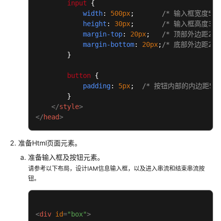
发
input
 {

H5
width
: 
500px
;       
/* 输入框宽度500
height
: 
30px
;       
/* 输入框高度30px
串
margin-top
: 
20px
;   
/* 顶部外边距20
流
margin-bottom
: 
20px
;
/* 底部外边距20
页
        }

面
button
 {

准
padding
: 
5px
;  
/* 按钮内部的内边距5
备
        }

工
</
style
>
作
</
head
>
开
准备Html页面元素。
发
指
准备输入框及按钮元素。
导
请参考以下布局，设计IAM信息输入框，以及进入串流和结束串流按
钮。
代
码
示
<
div
id
=
"box"
>