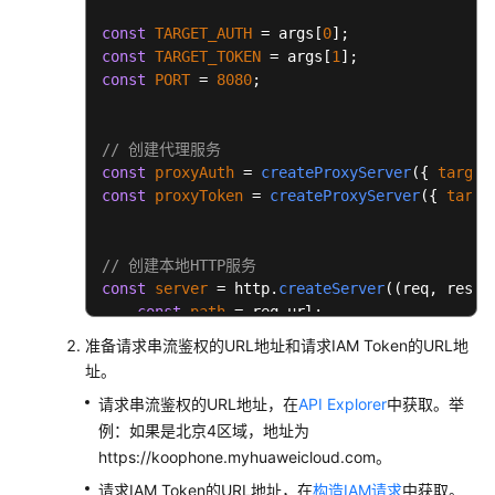
系
const
TARGET_AUTH
 = args[
0
统
const
TARGET_TOKEN
 = args[
1
权
const
PORT
 = 
8080
;

限
// 创建代理服务
const
proxyAuth
 = 
createProxyServer
({ 
target
const
proxyToken
 = 
createProxyServer
({ 
targe
// 创建本地HTTP服务
const
server
 = http.
createServer
((req, res) =
const
path
 = req.url;

准备请求串流鉴权的URL地址和请求IAM Token的URL地
址。
    res.
setHeader
(
"Access-Control-Allow-Orig
请求串流鉴权的URL地址，在
API Explorer
中获取。举
    res.
setHeader
(
"Access-Control-Allow-Head
    res.
setHeader
(
"Access-Control-Allow-Meth
例：如果是北京4区域，地址为
    res.
setHeader
(
'Access-Control-Expose-Hea
https://koophone.myhuaweicloud.com。
请求IAM Token的URL地址，在
构造IAM请求
中获取。