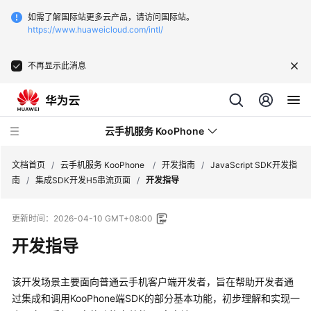
如需了解国际站更多云产品，请访问国际站。
https://www.huaweicloud.com/intl/
不再显示此消息
云手机服务 KooPhone
文档首页
/
云手机服务 KooPhone
/
开发指南
/
JavaScript SDK开发指
南
/
集成SDK开发H5串流页面
/
开发指导
最
更新时间：
2026-04-10 GMT+08:00
新
动
开发指导
态
该开发场景主要面向普通云手机客户端开发者，旨在帮助开发者通
产
过集成和调用KooPhone端SDK的部分基本功能，初步理解和实现一
品