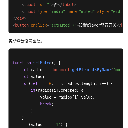
<
label
for
=
""
>
否
</
label
>
<
input
type
=
"radio"
name
=
"muted"
style
=
"width:
</
div
>
<
button
onclick
=
"setMuted()"
>
设置player静音开关
</
but
实现静音设置函数。
function
setMuted
(
) {

let
 radios = 
document
.
getElementsByName
(
'muted
let
 value;

for
(
let
 i = 
0
; i < radios.
length
; i++) {

if
(radios[i].
checked
) {

            value = radios[i].
value
;

break
;

        }

    }

if
 (value === 
'1'
) {
