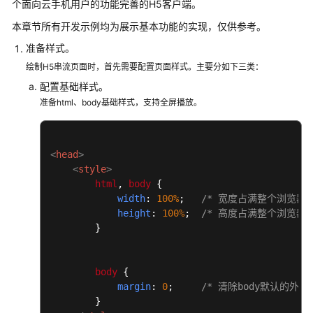
个面向云手机用户的功能完善的H5客户端。
介
绍
本章节所有开发示例均为展示基本功能的实现，仅供参考。
准备样式。
计
绘制H5串流页面时，首先需要配置页面样式。主要分如下三类：
费
说
配置基础样式。
明
准备html、body基础样式，支持全屏播放。
快
速
<
head
>
入
<
style
>
门
html
, 
body
 {

width
: 
100%
;   
/* 宽度占满整个浏览器窗
用
height
: 
100%
;  
/* 高度占满整个浏览器窗
户
        }

指
南
body
 {

margin
: 
0
;     
/* 清除body默认的外
开
        }

发