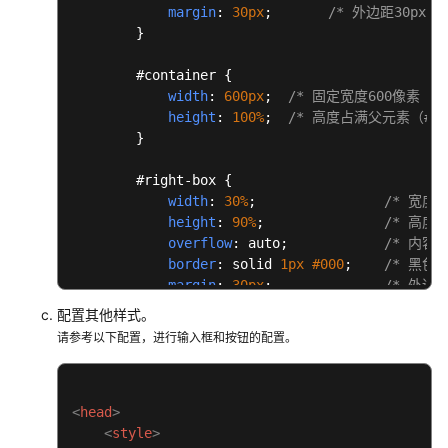
发
margin
: 
30px
; 	
/* 外边距30px
概
        }

述
#container
 {

width
: 
600px
;  
/* 固定宽度600像素（
总
height
: 
100%
;  
/* 高度占满父元素（#bo
体
        }

开
发
#right-box
 {

思
width
: 
30%
;                
/* 宽度
路
height
: 
90%
;               
/* 高度
overflow
: auto;            
/* 内
快
border
: solid 
1px
#000
;    
/* 黑色
速
margin
: 
30px
;              
/* 外边
开
border-radius
: 
4px
;        
/* 边框
配置其他样式。
始
        }

请参考以下配置，进行输入框和按钮的配置。
</
style
>
集
</
head
>
成
SDK
<
head
>
开
<
style
>