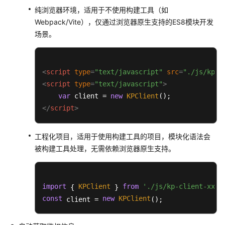
文
纯浏览器环境，适用于不使用构建工具（如
档
Webpack/Vite），仅通过浏览器原生支持的ES8模块开发
下
场景。
载
通
<
script
type
=
"text/javascript"
src
=
"./js/kp-c
用
<
script
type
=
"text/javascript"
>
参
var
 client = 
new
KPClient
考
</
script
>
产
品
工程化项目，适用于使用构建工具的项目，模块化语法会
术
被构建工具处理，无需依赖浏览器原生支持。
语
责
import
KPClient
from
'./js/kp-client-xx.j
 { 
 } 
任
const
new
KPClient
 client = 
();
共
担