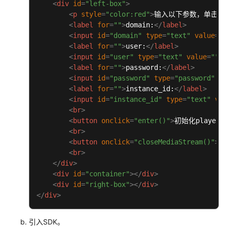
例
<
div
id
=
"left-box"
>
<
p
style
=
"color:red"
>
输入以下参数，单击 初
注
<
label
for
=
""
>
domain:
</
label
>
<
input
id
=
"domain"
type
=
"text"
value
=
""
意
<
label
for
=
""
>
user:
</
label
>
事
<
input
id
=
"user"
type
=
"text"
value
=
""
/>
项
<
label
for
=
""
>
password:
</
label
>
<
input
id
=
"password"
type
=
"password"
va
API
<
label
for
=
""
>
instance_id:
</
label
>
参
<
input
id
=
"instance_id"
type
=
"text"
val
考
<
br
>
<
button
onclick
=
"enter()"
>
初始化player
SDK
<
br
>
参
<
button
onclick
=
"closeMediaStream()"
>
退
考
<
br
>
</
div
>
常
<
div
id
=
"container"
>
</
div
>
见
<
div
id
=
"right-box"
>
</
div
>
问
</
div
>
题
引入SDK。