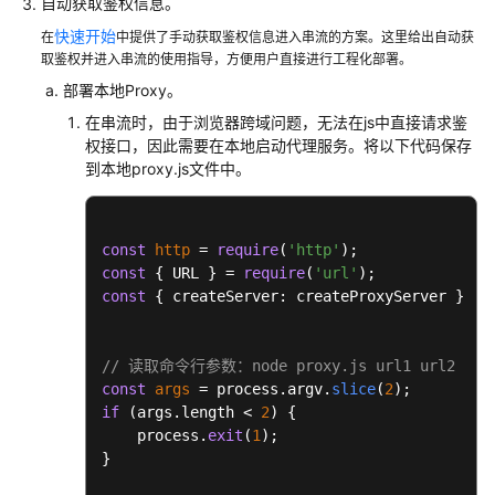
自动获取鉴权信息。
云
快速开始
在
中提供了手动获取鉴权信息进入串流的方案。这里给出自动获
服
取鉴权并进入串流的使用指导，方便用户直接进行工程化部署。
务
部署本地Proxy。
等
级
在串流时，由于浏览器跨域问题，无法在js中直接请求鉴
协
权接口，因此需要在本地启动代理服务。将以下代码保存
到本地proxy.js文件中。
议
（SLA）
白
const
http
 = 
require
(
'http'
皮
const
 { URL } = 
require
(
'url'
书
const
 { createServer: createProxyServer } = 
资
源
// 读取命令行参数：node proxy.js url1 url2
const
args
 = process.argv.
slice
(
2
支
if
 (args.length < 
2
) {

持
    process.
exit
(
1
);

区
}

域