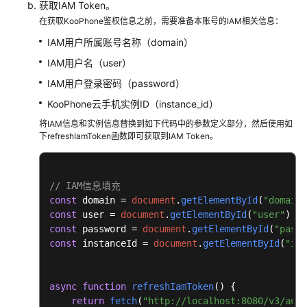
获取IAM Token。
在获取KooPhone鉴权信息之前，需要准备本账号的IAM相关信息：
IAM用户所属账号名称（domain）
IAM用户名（user）
IAM用户登录密码（password）
KooPhone云手机实例ID（instance_id）
将IAM信息和实例信息替换到如下代码中的参数定义部分，然后使用如
下refreshIamToken函数即可获取到IAM Token。
// IAM信息填充
const
 domain = 
document
.
getElementById
(
"domain"
const
 user = 
document
.
getElementById
(
"user"
).
va
const
 password = 
document
.
getElementById
(
"passw
const
 instanceId = 
document
.
getElementById
(
"ins
async
function
refreshIamToken
(
) {

return
fetch
(
"http://localhost:8080/v3/auth