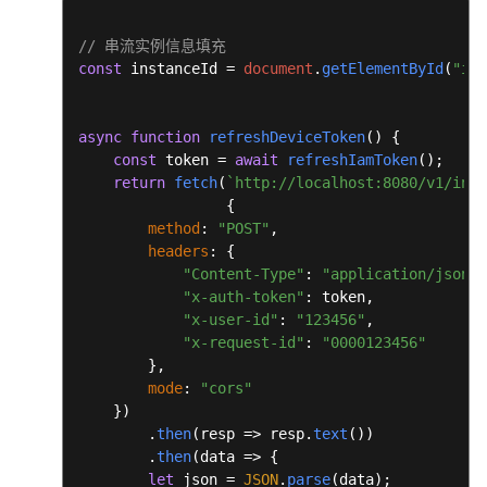
"scope"
: {

"domain"
: {

// 串流实例信息填充
"name"
: domain

const
 instanceId = 
document
.
getElementById
(
"ins
                    }

                }

            }

async
function
refreshDeviceToken
(
) {

        }),

const
 token = 
await
refreshIamToken
();

mode
: 
"cors"
return
fetch
(
`http://localhost:8080/v1/inst
    })

                 {

        .
then
(
response
  =>
 {

method
: 
"POST"
,

const
 headers = response.
headers
;

headers
: {

for
 (
let
 [key, value] 
of
 headers.
entrie
"Content-Type"
: 
"application/json"
,

console
.
log
(
`
${key}
: 
${value}
`
);

"x-auth-token"
: token,

        }

"x-user-id"
: 
"123456"
,

return
 headers.
get
(
'x-subject-token'
);

"x-request-id"
: 
"0000123456"
    });

        },

}
mode
: 
"cors"
    })

        .
then
(
resp
 =>
 resp.
text
())

        .
then
(
data
 =>
 {

let
 json = 
JSON
.
parse
(data);
