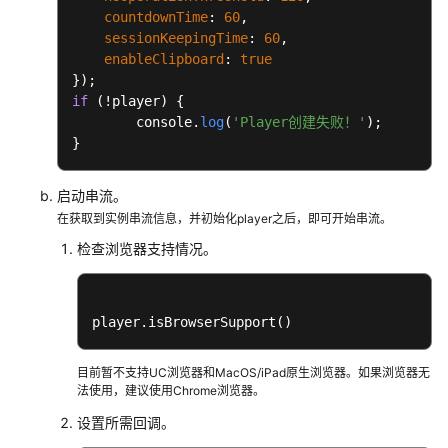
countdownTime
: 
60
,

sessionKeepingTime
: 
60
,

enableClipboard
: 
true
if
 (!player) {

	console.
log
(
'Player创建失败！'
);

}
启动串流。
在获取到实例串流信息，并初始化player之后，即可开始串流。
检查浏览器支持情况。
player
.isBrowserSupport
()
目前暂不支持UC浏览器和MacOS/iPad原生浏览器。如果浏览器无
法使用，建议使用Chrome浏览器。
设置所需回调。