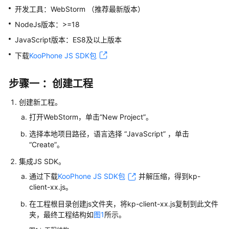
说
开发工具：
WebStorm
（推荐最新版本）
明
NodeJs版本：>=18
快
JavaScript版本：ES8及以上版本
速
下载
KooPhone JS SDK包
入
门
步骤一 ：创建工程
用
创建新工程。
户
指
打开
WebStorm
，单击“New Project”。
南
选择本地项目路径，语言选择 “JavaScript” ，单击
“Create”。
开
发
集成JS SDK。
指
通过下载
KooPhone JS SDK包
并解压缩，得到kp-
南
client-xx.js。
在工程根目录创建js文件夹，将kp-client-xx.js复制到此文件
Android
夹，最终工程结构如
图1
所示。
SDK