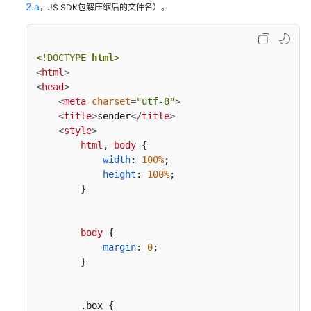
2.a
，JS SDK包解压缩后的文件名）。
API
参
<!DOCTYPE 
html
>
考
<
html
>
<
head
>
SDK
<
meta
charset
=
"utf-8"
>
参
<
title
>
sender
</
title
>
考
<
style
>
html
, 
body
 {

常
width
: 
100%
;

见
height
: 
100%
;

问
        }

题
文
body
 {

档
margin
: 
0
;

下
        }

载
.box
 {
