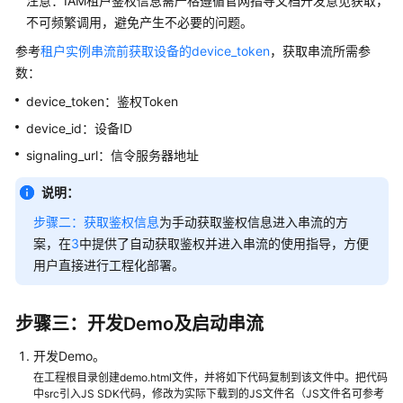
注意：IAM租户鉴权信息需严格遵循官网指导文档开发意见获取，
开
不可频繁调用，避免产生不必要的问题。
发
参考
租户实例串流前获取设备的device_token
，获取串流所需参
思
数：
路
device_token：鉴权Token
快
device_id：设备ID
速
signaling_url：信令服务器地址
开
始
说明：
集
步骤二：获取鉴权信息
为手动获取鉴权信息进入串流的方
成
案，在
3
中提供了自动获取鉴权并进入串流的使用指导，方便
SDK
用户直接进行工程化部署。
开
发
H5
步骤三：开发Demo及启动串流
串
开发Demo。
流
在工程根目录创建demo.html文件，并将如下代码复制到该文件中。把代码
页
中src引入JS SDK代码，修改为实际下载到的JS文件名（JS文件名可参考
面