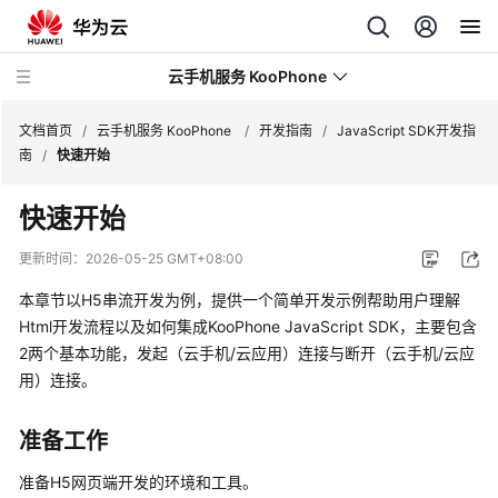
云手机服务 KooPhone
文档首页
/
云手机服务 KooPhone
/
开发指南
/
JavaScript SDK开发指
南
/
快速开始
最
快速开始
新
动
更新时间：
2026-05-25 GMT+08:00
态
本章节以H5串流开发为例，提供一个简单开发示例帮助用户理解
产
Html开发流程以及如何集成KooPhone JavaScript SDK，主要包含
品
2两个基本功能，发起（云手机/云应用）连接与断开（云手机/云应
介
用）连接。
绍
准备工作
计
费
准备H5网页端开发的环境和工具。