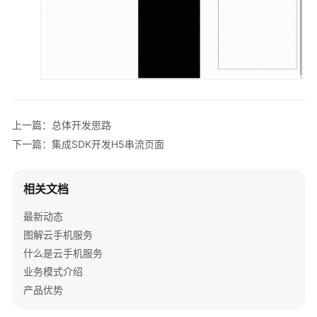
<
input
id
=
"device_id"
type
=
"text"
value
=
"
<
label
for
=
""
>
url:
</
label
>
<
input
id
=
"url"
type
=
"text"
value
=
""
/>
<
br
<
button
onclick
=
"enter()"
>
初始化player并
<
br
>
<
button
onclick
=
"closeMediaStream()"
>
退出
<
br
>
</
div
>
上一篇：总体开发思路
<
div
id
=
"container"
>
</
div
>
下一篇：集成SDK开发H5串流页面
<
div
id
=
"right-box"
>
</
div
>
</
div
>
相关文档
<
script
type
=
"text/javascript"
src
=
"./js/kp-clien
最新动态
<
script
type
=
"text/javascript"
>
图解云手机服务
var
 client = 
new
KPClient
();

var
 player = 
null
;

什么是云手机服务
let
 deviceInfo;

业务模式介绍
let
 ele = 
document
.
getElementById
(
'right-box'
产品优势