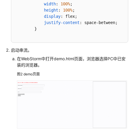
通
width
: 
100%
;

height
: 
100%
;

用
display
: flex;

参
justify-content
: space-between;

考
        }

产
品
#container
 {

启动串流。
术
width
: 
600px
;

语
在
WebStorm
中打开demo.html页面，浏览器选择PC中已安
height
: 
100%
;

装的浏览器。
        }

责
图2
demo页面
任
共
input
 {

担
width
: 
500px
;

height
: 
30px
;

云
margin-top
: 
20px
;

margin-bottom
: 
20px
;

服
        }

务
等
级