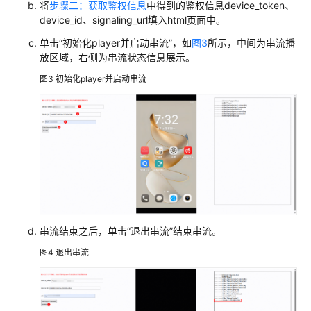
button
 {

将
步骤二：获取鉴权信息
中得到的鉴权信息device_token、
协
padding
: 
5px
;

device_id、signaling_url填入html页面中。
议
        }

（SLA）
单击“初始化player并启动串流”，如
图3
所示，中间为串流播
放区域，右侧为串流状态信息展示。
白
#right-box
 {

图3
初始化player并启动串流
皮
width
: 
30%
;

书
height
: 
90%
;

资
overflow
: auto;

源
border
: solid 
1px
#000
;

margin
: 
30px
;

支
border-radius
: 
4px
;

持
        }

区
</
style
>
</
head
>
域
<
body
>
串流结束之后，单击“退出串流”结束串流。
<
div
class
=
"box"
id
=
"box"
>
系
<
div
style
=
"width:30%;margin: 30px;"
>
图4
退出串流
统
<
p
style
=
"color:red"
>
输入以下三个参数，单击 初
权
<
label
for
=
""
>
device_token:
</
label
>
限
<
input
id
=
"token"
type
=
"text"
value
=
""
/>
<
<
label
for
=
""
>
device_id:
</
label
>