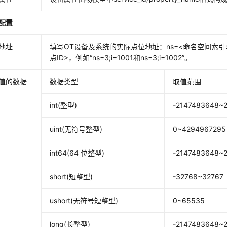
配置
地址
填写OT设备及系统的实际点位地址：ns=<命名空间索引>
点ID>，例如“ns=3;i=1001和ns=3;i=1002”。
值的数据
数据类型
取值范围
int(整型)
-2147483648~
uint(无符号整型)
0~4294967295
int64(64 位整型)
-2147483648~
short(短整型)
-32768~32767
ushort(无符号短整型)
0~65535
long(长整型)
-2147483648~