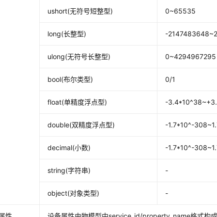
ushort(无符号短整型)
0~65535
long(长整型)
-2147483648~
ulong(无符号长整型)
0~4294967295
bool(布尔类型)
0/1
float(单精度浮点型)
-3.4*10^38~+3
double(双精度浮点型)
-1.7*10^-308~1
decimal(小数)
-1.7*10^-308~1
string(字符串)
-
object(对象类型)
-
属性
设备属性由物模型中service_id/property_name格式构