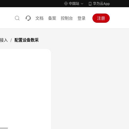
中国站
华为云App
文档
备案
控制台
登录
注册
关接入
/
配置设备数采
。