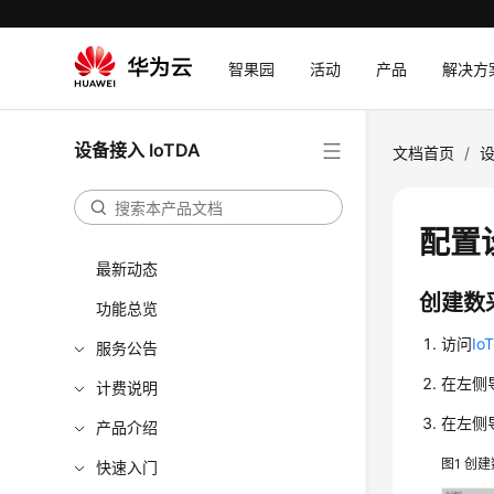
智果园
活动
产品
解决方
设备接入 IoTDA
文档首页
/
设
配置
最新动态
创建数
功能总览
访问
Io
服务公告
在左侧
计费说明
在左侧
产品介绍
图1
创建
快速入门