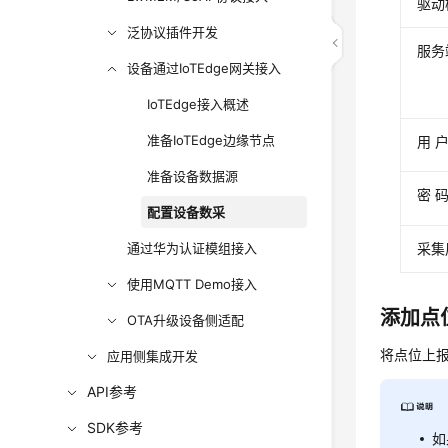
驱动
泛协议插件开发
服务
设备通过IoTEdge网关接入
IoTEdge接入概述
准备IoTEdge边缘节点
用 户
准备设备数据源
密 
配置设备数采
采集
通过华为认证模组接入
使用MQTT Demo接入
添加点
OTA升级设备侧适配
将点位上
应用侧集成开发
API参考
SDK参考
如