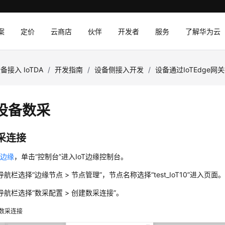
案
定价
云商店
伙伴
开发者
服务
了解华为云
备接入 IoTDA
/
开发指南
/
设备侧接入开发
/
设备通过IoTEdge网
设备数采
采连接
T边缘
，单击
“控制台”
进入IoT边缘控制台。
导航栏选择
“边缘节点 > 节点管理”
，节点名称选择“test_IoT10”进入页面
导航栏选择
“
数采配置 > 创建数采连接
”
。
数采连接