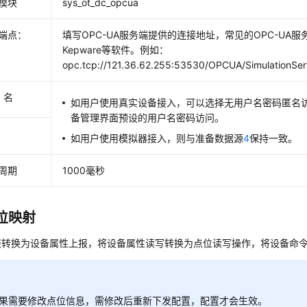
模块
sys_ot_dc_opcua
端点：
填写OPC-UA服务端提供的连接地址，常见的OPC-UA服务
Kepware等软件。例如：
opc.tcp://121.36.62.255:53530/OPCUA/SimulationSe
 名
如用户使用真实设备接入，可以选择无用户名密码匿名
备管理界面预设的用户名密码访问。
码
如用户使用模拟器接入，则与准备数据源
4
保持一致。
周期
1000毫秒
位映射
报转换为设备属性上报，将设备属性读写转换为点位读写操作，将设备命
果需要修改点位信息，需修改后重新下发配置，配置才会生效。