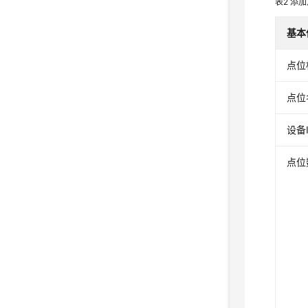
表2
添加
基本
点位
点位
设备
点位